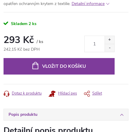
opatřen ochranným krytem z textilie.
Detailní informace
Skladem
2 ks
293 Kč
/ ks
242,15 Kč bez DPH
Měrná
cena:
VLOŽIT DO KOŠÍKU
Dotaz k produktu
Hlídací pes
Sdílet
Popis produktu
Detailní popis produktu