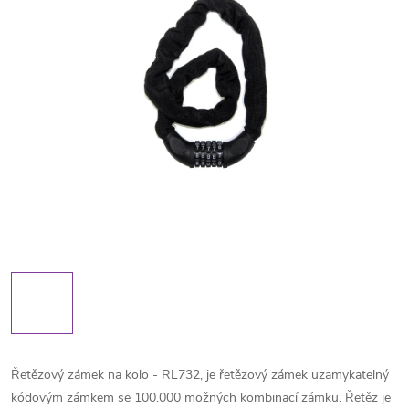
Řetězový zámek na kolo - RL732, je řetězový zámek uzamykatelný
kódovým zámkem se 100.000 možných kombinací zámku. Řetěz je