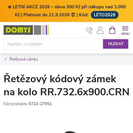
☀️ LETNÍ AKCE 2026 – sleva 300 Kč při nákupu nad 3.000
Kč | Platnost do 21.9.2026 ⏰ | Kód:
LÉTO2026
Přejít
NÁKUPNÍ
KOŠÍK
na
obsah
HLEDAT
Řetězové zámky
Řetězový kódový zámek
na kolo RR.732.6x900.CRN
Kód produktu:
0722-27051