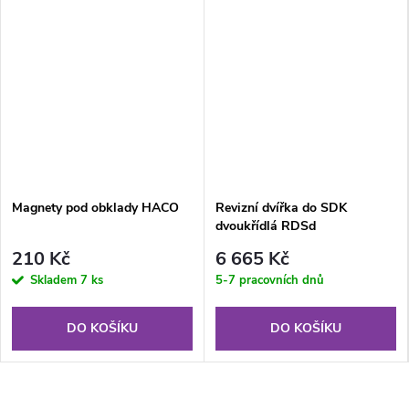
Magnety pod obklady HACO
Revizní dvířka do SDK
dvoukřídlá RDSd
1200x800x12,5 mm GKBi US
210 Kč
6 665 Kč
Skladem
7 ks
5-7 pracovních dnů
DO KOŠÍKU
DO KOŠÍKU