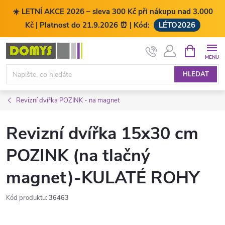
☀️ LETNÍ AKCE 2026 – sleva 300 Kč při nákupu nad 3.000
Kč | Platnost do 21.9.2026 ⏰ | Kód:
LÉTO2026
Přejít
NÁKUPNÍ
KOŠÍK
na
obsah
HLEDAT
Revizní dvířka POZINK - na magnet
Revizní dvířka 15x30 cm
POZINK (na tlačný
magnet)-KULATÉ ROHY
Kód produktu:
36463