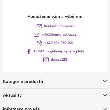
Kontaktní formulář
info
@
domys-eshop.cz
+420 604 269 200
DOMYS - gabiony, sypané ploty
domys123
Kategorie produktů
Aktuality
Informace pro vás