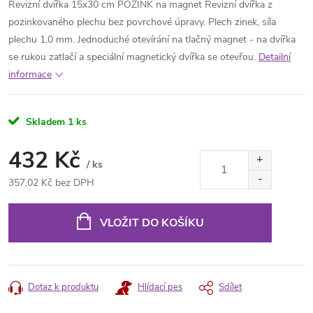
Revizní dvířka 15x30 cm POZINK na magnet Revizní dvířka z
pozinkovaného plechu bez povrchové úpravy. Plech zinek, síla
plechu 1,0 mm. Jednoduché otevírání na tlačný magnet - na dvířka
se rukou zatlačí a speciální magnetický dvířka se otevřou.
Detailní
informace
Skladem
1 ks
432 Kč
/ ks
357,02 Kč bez DPH
Měrná
cena:
VLOŽIT DO KOŠÍKU
Dotaz k produktu
Hlídací pes
Sdílet