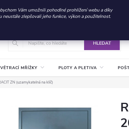
 sleva 300 Kč při nákupu nad 3.000 Kč | Platnost do 21.9.2026 
abychom Vám umožnili pohodlné prohlížení webu a díky
neustále zlepšovali jeho funkce, výkon a použitelnost.
+420 604 269 200
Vrácení a reklamace zboží
Podmínky ochrany osobních údajů
Real
HLEDAT
VĚTRACÍ MŘÍŽKY
PLOTY A PLETIVA
POŠ
ACIT ZN (uzamykatelná na klíč)
R
2