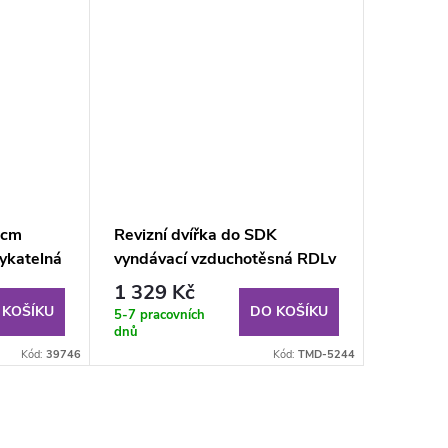
 cm
Revizní dvířka do SDK
katelná
vyndávací vzduchotěsná RDLv
300x600x12.5 mm GKBi US
1 329 Kč
(V)
 KOŠÍKU
DO KOŠÍKU
5-7 pracovních
dnů
Kód:
39746
Kód:
TMD-5244