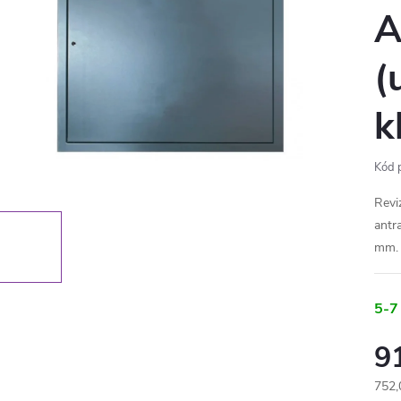
A
(
k
Kód 
Revi
antr
mm.
5-7
9
752,