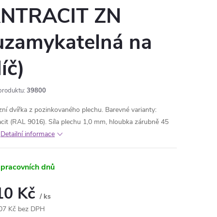
NTRACIT ZN
uzamykatelná na
líč)
produktu:
39800
zní dvířka z pozinkovaného plechu. Barevné varianty:
acit (RAL 9016). Síla plechu 1,0 mm, hloubka zárubně 45
Detailní informace
 pracovních dnů
10 Kč
/ ks
07 Kč bez DPH