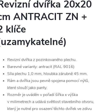
Revizní dvířka 20x20
cm ANTRACIT ZN +
2 klíče
(uzamykatelné)
Revizní dvířka z pozinkovaného plechu.
Barevné varianty: antracit (RAL 9016)
Síla plechu 1,0 mm, hloubka zárubně 45 mm.
Rám a dvířka jsou pevně spojena pomocí nýtů,
které slouží jako panty.
Rozměr je uváděn v pořadí šířka x výška
v milimetrech a udává světlost stavebního otvoru,
který je nutné pro osazení těchto dvířek ve zdivu