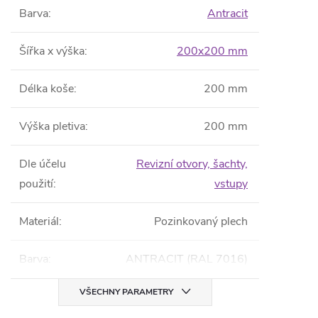
Barva
:
Antracit
Šířka x výška
:
200x200 mm
Délka koše
:
200 mm
Výška pletiva
:
200 mm
Dle účelu
Revizní otvory, šachty,
použití
:
vstupy
Materiál
:
Pozinkovaný plech
Barva
:
ANTRACIT (RAL 7016)
VŠECHNY PARAMETRY