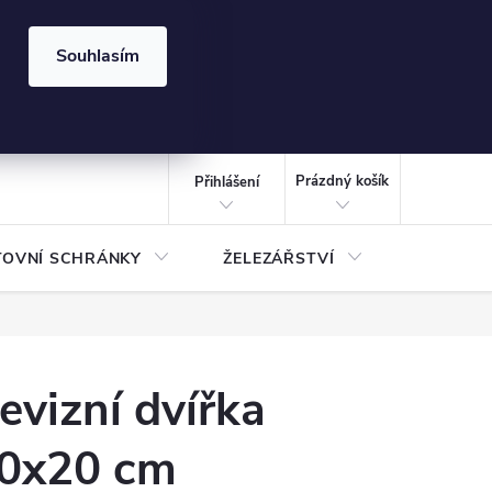
⏰ | Kód:
LÉTO2026
Souhlasím
izace gabionů - inspirujte se!
Kalkulačka gabionu 10x10 cm
CZK
NÁKUPNÍ
KOŠÍK
Prázdný košík
Přihlášení
TOVNÍ SCHRÁNKY
ŽELEZÁŘSTVÍ
TREZOR
evizní dvířka
0x20 cm