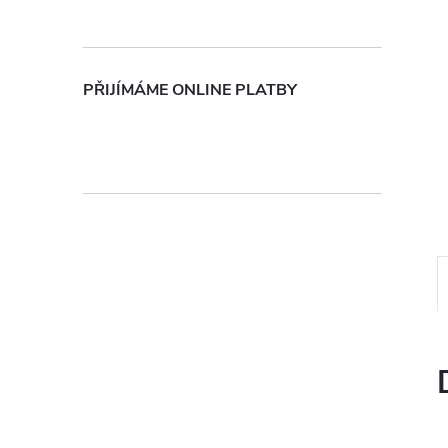
n
e
PŘIJÍMÁME ONLINE PLATBY
l