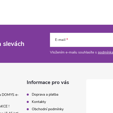
E-mail
a slevách
Vložením e-mailu souhlasíte s
podmínka
Informace pro vás
Doprava a platba
na DOMYS e-
Kontakty
KCE !
Obchodní podmínky