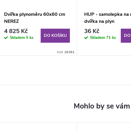
Dvířka plynoměru 60x60 cm
HUP - samolepka na r
NEREZ
dvířka na plyn
4 825 Kč
36 Kč
DO KOŠÍKU
DO
Skladem
5 ks
Skladem
71 ks
Kód:
26381