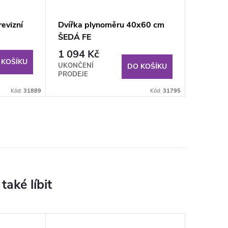
evizní
Dvířka plynoměru 40x60 cm
ŠEDÁ FE
1 094 Kč
 KOŠÍKU
UKONČENÍ
DO KOŠÍKU
PRODEJE
Kód:
31889
Kód:
31795