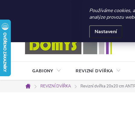
☀️ LETNÍ AKCE 2026 –
Používáme cookies, 
analýze provozu webu 
Přejít
Doprava a platba
Kontakty
Obchodní podmínky
na
Nastavení
obsah
GABIONY
REVIZNÍ DVÍŘKA
REVIZNÍ DVÍŘKA
Revizní dvířka 20x20 cm ANTR
Domů
P
o