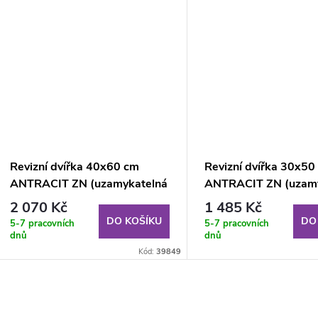
Revizní dvířka 40x60 cm
Revizní dvířka 30x50
ANTRACIT ZN (uzamykatelná
ANTRACIT ZN (uzamy
na klíč)
na klíč)
2 070 Kč
1 485 Kč
DO KOŠÍKU
DO
5-7 pracovních
5-7 pracovních
dnů
dnů
Kód:
39849