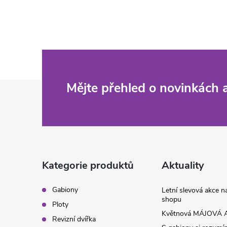
Z
Mějte přehled o novinkách
á
p
a
Kategorie produktů
Aktuality
t
Gabiony
Letní slevová akce 
shopu
Ploty
í
Květnová MÁJOVÁ A
Revizní dvířka