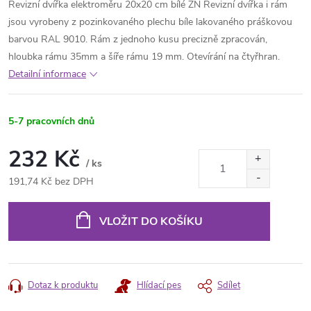
Revizní dvířka elektroměru 20x20 cm bílé ZN Revizní dvířka i rám
jsou vyrobeny z pozinkovaného plechu bíle lakovaného práškovou
barvou RAL 9010. Rám z jednoho kusu precizně zpracován,
hloubka rámu 35mm a šíře rámu 19 mm. Otevírání na čtyřhran.
Detailní informace
5-7 pracovních dnů
232 Kč
/ ks
191,74 Kč bez DPH
Měrná
cena:
VLOŽIT DO KOŠÍKU
Dotaz k produktu
Hlídací pes
Sdílet