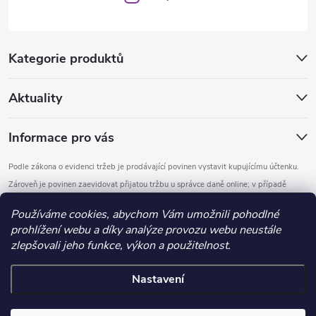
Kategorie produktů
Aktuality
Informace pro vás
Podle zákona o evidenci tržeb je prodávající povinen vystavit kupujícímu účtenku.
Zároveň je povinen zaevidovat přijatou tržbu u správce daně online; v případě
technického výpadku pak nejpozději do 48 hodin.
Používáme cookies, abychom Vám umožnili pohodlné
prohlížení webu a díky analýze provozu webu neustále
Copyright 2026
DOMYS
. Všechna práva vyhrazena.
Upravit nastavení
zlepšovali jeho funkce, výkon a použitelnost.
cookies
Nastavení
Vytvořil Shoptet