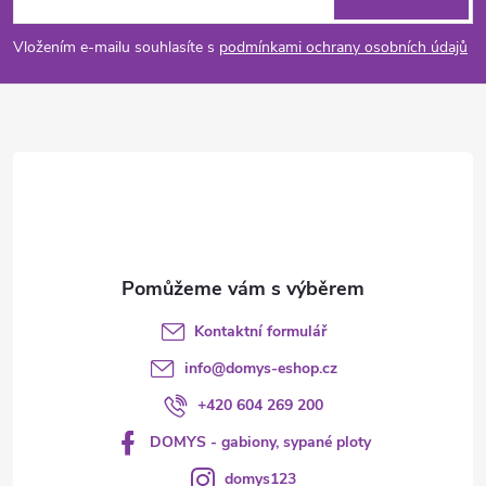
p
Vložením e-mailu souhlasíte s
podmínkami ochrany osobních údajů
a
t
í
Kontaktní formulář
info
@
domys-eshop.cz
+420 604 269 200
DOMYS - gabiony, sypané ploty
domys123