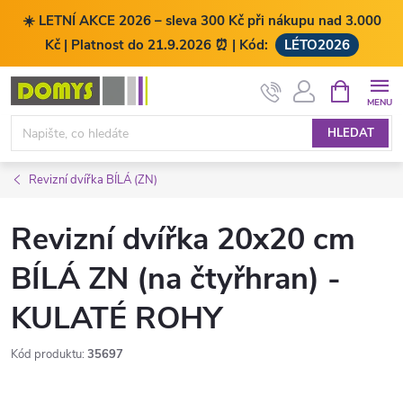
☀️ LETNÍ AKCE 2026 – sleva 300 Kč při nákupu nad 3.000
Kč | Platnost do 21.9.2026 ⏰ | Kód:
LÉTO2026
Přejít
NÁKUPNÍ
KOŠÍK
na
obsah
HLEDAT
Revizní dvířka BÍLÁ (ZN)
Revizní dvířka 20x20 cm
BÍLÁ ZN (na čtyřhran) -
KULATÉ ROHY
Kód produktu:
35697