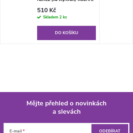
ROHY
510 Kč
Skladem
2 ks
DO KOŠÍKU
Mějte přehled o novinkách
a slevách
Z
á
E-mail
ODEBÍRAT