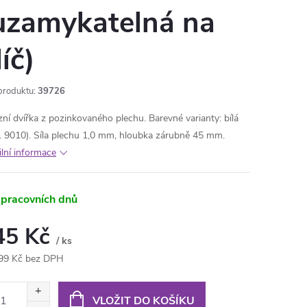
uzamykatelná na
líč)
produktu:
39726
zní dvířka z pozinkovaného plechu. Barevné varianty: bílá
 9010). Síla plechu 1,0 mm, hloubka zárubně 45 mm.
ilní informace
 pracovních dnů
45 Kč
/ ks
99 Kč bez DPH
ná
:
VLOŽIT DO KOŠÍKU