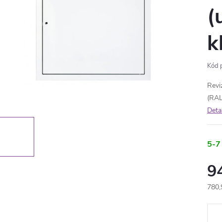
(
k
Kód 
Revi
(RAL
Deta
5-7
9
780,
Měr
cena