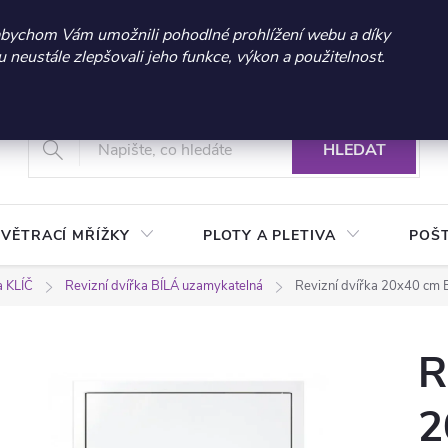
 sleva 300 Kč při nákupu nad 3.000 Kč | Platnost do 21.9.2026 
abychom Vám umožnili pohodlné prohlížení webu a díky
neustále zlepšovali jeho funkce, výkon a použitelnost.
+420 604 269 200
Vrácení a reklamace zboží
Podmínky ochrany osobních údajů
Real
HLEDAT
VĚTRACÍ MŘÍŽKY
PLOTY A PLETIVA
POŠ
a KLÍČ
Revizní dvířka BÍLÁ uzamykatelná
Revizní dvířka 20x40 cm B
R
2