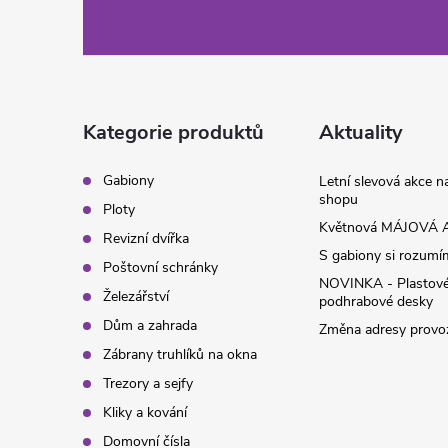
á
p
a
Kategorie produktů
Aktuality
t
Gabiony
Letní slevová akce 
shopu
Ploty
í
Květnová MÁJOVÁ A
Revizní dvířka
S gabiony si rozumíme
Poštovní schránky
NOVINKA - Plastov
Železářství
podhrabové desky
Dům a zahrada
Změna adresy provoz
Zábrany truhlíků na okna
Trezory a sejfy
Kliky a kování
Domovní čísla