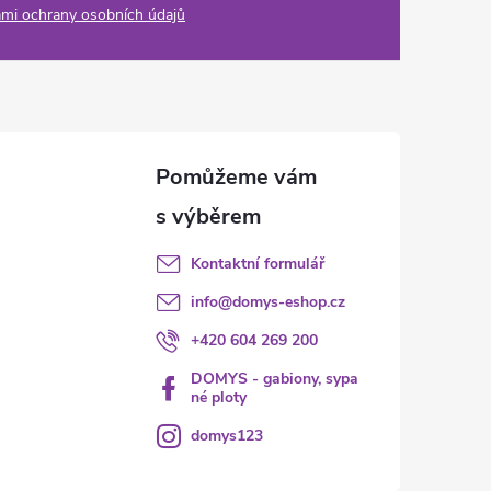
mi ochrany osobních údajů
Kontaktní formulář
info
@
domys-eshop.cz
+420 604 269 200
DOMYS - gabiony, sypa
né ploty
domys123