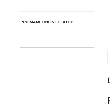
n
e
PŘIJÍMÁME ONLINE PLATBY
l