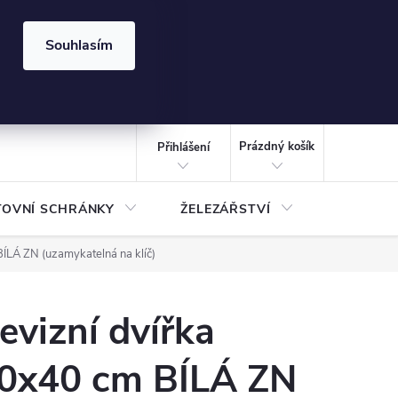
⏰ | Kód:
LÉTO2026
Souhlasím
izace gabionů - inspirujte se!
Kalkulačka gabionu 10x10 cm
CZK
NÁKUPNÍ
KOŠÍK
Prázdný košík
Přihlášení
TOVNÍ SCHRÁNKY
ŽELEZÁŘSTVÍ
TREZOR
ÍLÁ ZN (uzamykatelná na klíč)
evizní dvířka
0x40 cm BÍLÁ ZN