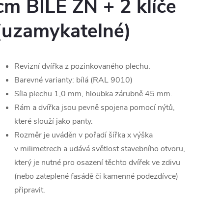
cm BÍLÉ ZN + 2 klíče
(uzamykatelné)
Revizní dvířka z pozinkovaného plechu.
Barevné varianty: bílá (RAL 9010)
Síla plechu 1,0 mm, hloubka zárubně 45 mm.
Rám a dvířka jsou pevně spojena pomocí nýtů,
které slouží jako panty.
Rozměr je uváděn v pořadí šířka x výška
v milimetrech a udává světlost stavebního otvoru,
který je nutné pro osazení těchto dvířek ve zdivu
(nebo zateplené fasádě či kamenné podezdívce)
připravit.