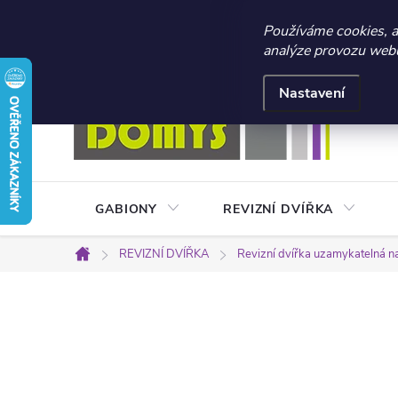
☀️ LETNÍ AKCE 2026 –
Používáme cookies, 
analýze provozu webu 
Přejít
Doprava a platba
Kontakty
Obchodní podmínky
na
Nastavení
obsah
GABIONY
REVIZNÍ DVÍŘKA
REVIZNÍ DVÍŘKA
Revizní dvířka uzamykatelná n
Domů
P
o