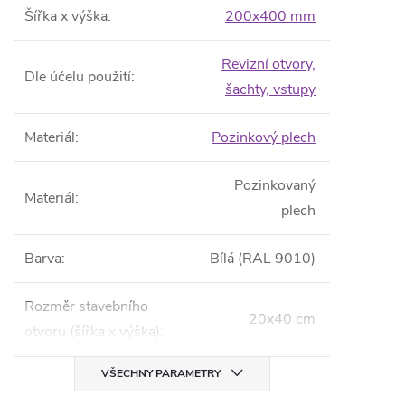
Šířka x výška
:
200x400 mm
Revizní otvory,
Dle účelu použití
:
šachty, vstupy
Materiál
:
Pozinkový plech
Pozinkovaný
Materiál
:
plech
Barva
:
Bílá (RAL 9010)
Rozměr stavebního
20x40 cm
otvoru (šířka x výška)
:
VŠECHNY PARAMETRY