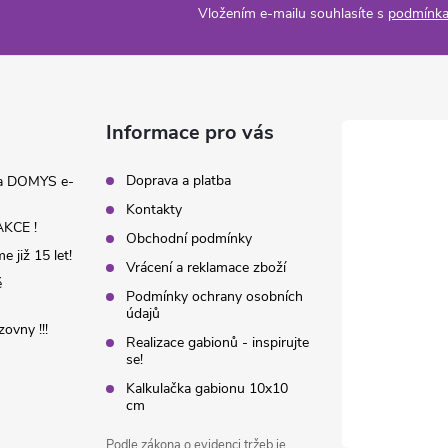
Vložením e-mailu souhlasíte s
podmínka
Informace pro vás
Doprava a platba
na DOMYS e-
Kontakty
KCE !
Obchodní podmínky
 již 15 let!
Vrácení a reklamace zboží
é
Podmínky ochrany osobních
údajů
ovny !!!
Realizace gabionů - inspirujte
se!
Kalkulačka gabionu 10x10
cm
Podle zákona o evidenci tržeb je