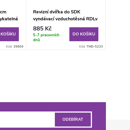
 cm
Revizní dvířka do SDK
katelná
vyndávací vzduchotěsná RDLv
300x400x12.5 mm GKB US
885 Kč
(V)
 KOŠÍKU
DO KOŠÍKU
5-7 pracovních
dnů
Kód:
39800
Kód:
TMD-5233
ODEBÍRAT