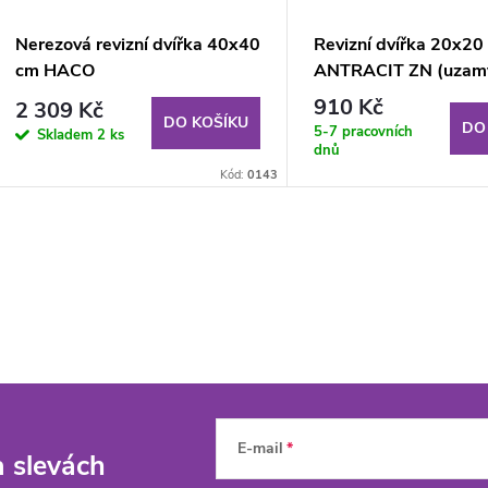
Nerezová revizní dvířka 40x40
Revizní dvířka 20x20
cm HACO
ANTRACIT ZN (uzamy
na klíč)
910 Kč
2 309 Kč
DO KOŠÍKU
DO
5-7 pracovních
Skladem
2 ks
dnů
Kód:
0143
E-mail
a slevách