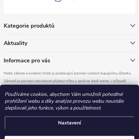
Kategorie produktů
Aktuality
Informace pro vás
Podle zákona o evidenci tržeb je prodávající povinen vystavit kupujícímu účtenku.
Zároveň je povinen zaevidovat přijatou tržbu u správce daně online; v případě
technického výpadku pak nejpozději do 48 hodin.
Používáme cookies, abychom Vám umožnili pohodlné
prohlížení webu a díky analýze provozu webu neustále
Copyright 2026
DOMYS
. Všechna práva vyhrazena.
Upravit nastavení
zlepšovali jeho funkce, výkon a použitelnost.
cookies
Nastavení
Vytvořil Shoptet