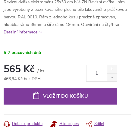
Revizní dvířka elektroměru 25x30 cm bílé ZN Revizní dvířka i rám
jsou vyrobeny z pozinkovaného plechu bíle lakovaného práškovou
barvou RAL 9010. Rám z jednoho kusu precizně zpracován,
hloubka rámu 35mm a šíře rámu 19 mm. Otevírání na čtyřhran.
Detailní informace
5-7 pracovních dnů
565 Kč
/ ks
466,94 Kč bez DPH
Měrná
cena:
VLOŽIT DO KOŠÍKU
Dotaz k produktu
Hlídací pes
Sdílet