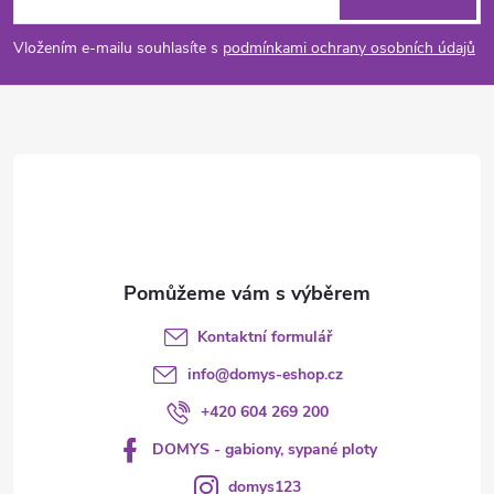
p
Vložením e-mailu souhlasíte s
podmínkami ochrany osobních údajů
a
t
í
Kontaktní formulář
info
@
domys-eshop.cz
+420 604 269 200
DOMYS - gabiony, sypané ploty
domys123