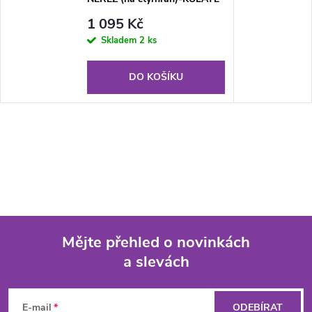
ROHY
1 095 Kč
Skladem
2 ks
DO KOŠÍKU
Mějte přehled o novinkách
a slevách
Z
á
E-mail
ODEBÍRAT