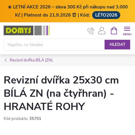
☀️ LETNÍ AKCE 2026 – sleva 300 Kč při nákupu nad 3.000
Kč | Platnost do 21.9.2026 ⏰ | Kód:
LÉTO2026
Přejít
NÁKUPNÍ
KOŠÍK
na
obsah
HLEDAT
Revizní dvířka BÍLÁ (ZN)
Revizní dvířka 25x30 cm
BÍLÁ ZN (na čtyřhran) -
HRANATÉ ROHY
Kód produktu:
35701