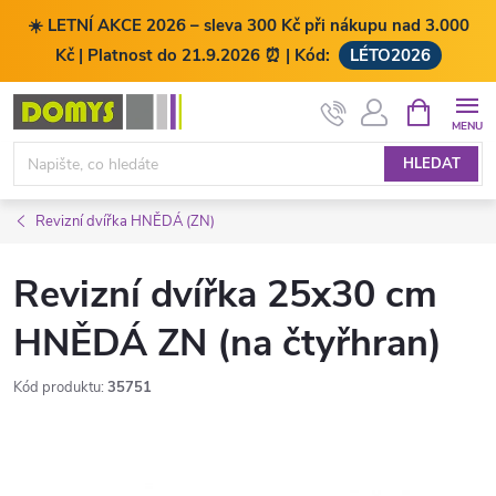
☀️ LETNÍ AKCE 2026 – sleva 300 Kč při nákupu nad 3.000
Kč | Platnost do 21.9.2026 ⏰ | Kód:
LÉTO2026
Přejít
NÁKUPNÍ
KOŠÍK
na
obsah
HLEDAT
Revizní dvířka HNĚDÁ (ZN)
Revizní dvířka 25x30 cm
HNĚDÁ ZN (na čtyřhran)
Kód produktu:
35751