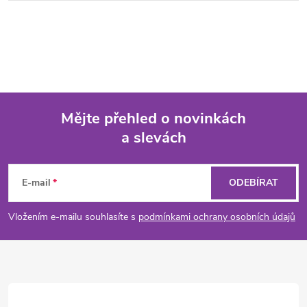
Mějte přehled o novinkách
a slevách
Z
á
E-mail
ODEBÍRAT
p
Vložením e-mailu souhlasíte s
podmínkami ochrany osobních údajů
a
t