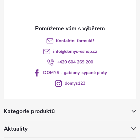
í
Kontaktní formulář
info
@
domys-eshop.cz
+420 604 269 200
DOMYS - gabiony, sypané ploty
domys123
Kategorie produktů
Aktuality