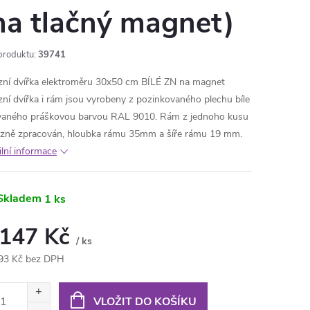
na tlačný magnet)
produktu:
39741
zní dvířka elektroměru 30x50 cm BÍLÉ ZN na magnet
zní dvířka i rám jsou vyrobeny z pozinkovaného plechu bíle
vaného práškovou barvou RAL 9010. Rám z jednoho kusu
izně zpracován, hloubka rámu 35mm a šíře rámu 19 mm.
ilní informace
Skladem
1 ks
 147 Kč
/ ks
93 Kč bez DPH
ná
:
VLOŽIT DO KOŠÍKU