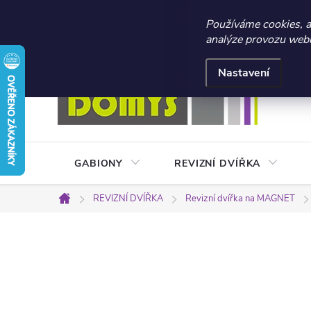
☀️ LETNÍ AKCE 2026 –
Používáme cookies, 
analýze provozu webu 
Přejít
Doprava a platba
Kontakty
Obchodní podmínky
na
Nastavení
obsah
GABIONY
REVIZNÍ DVÍŘKA
REVIZNÍ DVÍŘKA
Revizní dvířka na MAGNET
Domů
P
o