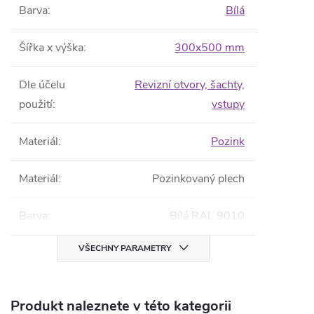
Barva
:
Bílá
Šířka x výška
:
300x500 mm
Dle účelu
Revizní otvory, šachty,
použití
:
vstupy
Materiál
:
Pozink
Materiál
:
Pozinkovaný plech
Barva
:
Bílá RAL 9010
VŠECHNY PARAMETRY
Produkt naleznete v této kategorii