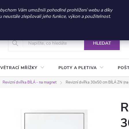
 sleva 300 Kč při nákupu nad 3.000 Kč | Platnost do 21.9.2026 
abychom Vám umožnili pohodlné prohlížení webu a díky
neustále zlepšovali jeho funkce, výkon a použitelnost.
+420 604 269 200
Vrácení a reklamace zboží
Podmínky ochrany osobních údajů
Real
HLEDAT
VĚTRACÍ MŘÍŽKY
PLOTY A PLETIVA
POŠ
Revizní dvířka BÍLÁ - na magnet
Revizní dvířka 30x50 cm BÍLÁ ZN (na
R
3