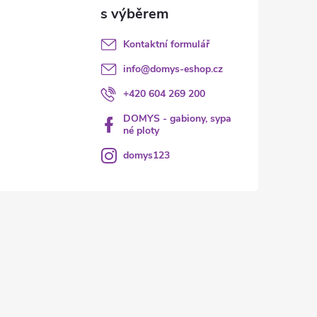
Kontaktní formulář
info
@
domys-eshop.cz
+420 604 269 200
DOMYS - gabiony, sypa
né ploty
domys123