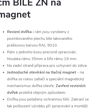
cm BÍLÉ ZN na
magnet
Revizní dvířka
i rám jsou vyrobeny z
pozinkovaného plechu bíle lakovaného
práškovou barvou RAL 9010.
Rám z jednoho kusu precizně zpracován,
hloubka rámu 35mm a šíře rámu 19 mm.
Na zadní straně příprava pro uchycení do zdiva.
Jednoduché otevírání na tlačný magnet
- na
dvířka se rukou zatlačí a speciální magnetický
mechanismus dvířka otevře.
Zavření revizních
dvířek
probíhá stejným způsobem.
Dvířka jsou potaženy ochrannou fólií. Zabraní se
tak poškození výrobku při zpracování a montáži.