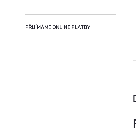
n
e
PŘIJÍMÁME ONLINE PLATBY
l