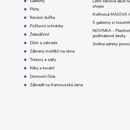
t
Gabiony
Letní slevová akce 
shopu
Ploty
í
Květnová MÁJOVÁ A
Revizní dvířka
S gabiony si rozumíme
Poštovní schránky
NOVINKA - Plastov
Železářství
podhrabové desky
Dům a zahrada
Změna adresy provoz
Zábrany truhlíků na okna
Trezory a sejfy
Kliky a kování
Domovní čísla
Zábradlí na francouzská okna