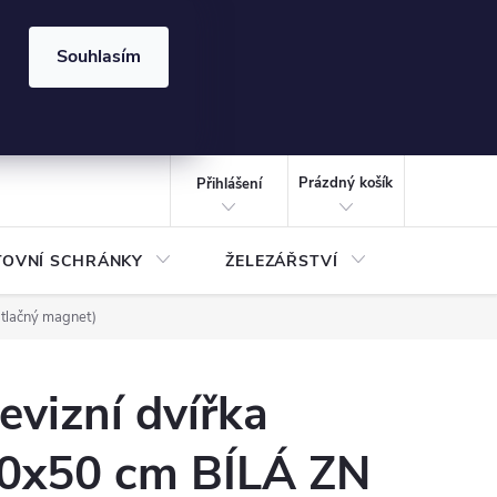
⏰ | Kód:
LÉTO2026
Souhlasím
izace gabionů - inspirujte se!
Kalkulačka gabionu 10x10 cm
CZK
NÁKUPNÍ
KOŠÍK
Prázdný košík
Přihlášení
TOVNÍ SCHRÁNKY
ŽELEZÁŘSTVÍ
TREZOR
 tlačný magnet)
evizní dvířka
0x50 cm BÍLÁ ZN