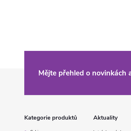
Z
Mějte přehled o novinkách
á
p
a
Kategorie produktů
Aktuality