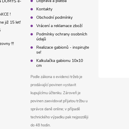
Doprava a platba
na DOMYS e-
Kontakty
KCE !
Obchodní podmínky
 již 15 let!
Vrácení a reklamace zboží
é
Podmínky ochrany osobních
údajů
ovny !!!
Realizace gabionů - inspirujte
se!
Kalkulačka gabionu 10x10
cm
Podle zákona o evidenci tržeb je
prodávající povinen vystavit
kupujícímu účtenku. Zároveň je
povinen zaevidovat přijatou tržbu u
správce daně online; v případě
technického výpadku pak nejpozději
do 48 hodin.