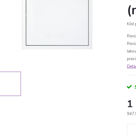
(
Kód 
Revi
Revi
lako
prec
Deta
1
947,
Měr
cena