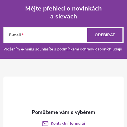
Mějte přehled o novinkách
a slevách
Z
á
E-mail
ODEBÍRAT
p
Vložením e-mailu souhlasíte s
podmínkami ochrany osobních údajů
a
t
í
Kontaktní formulář