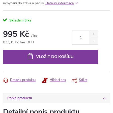
uchycení do zdiva a packy.
Detailní informace
Skladem
3 ks
995 Kč
/ ks
822,31 Kč bez DPH
Měrná
cena:
VLOŽIT DO KOŠÍKU
Dotaz k produktu
Hlídací pes
Sdílet
Popis produktu
Detailní popis produktu