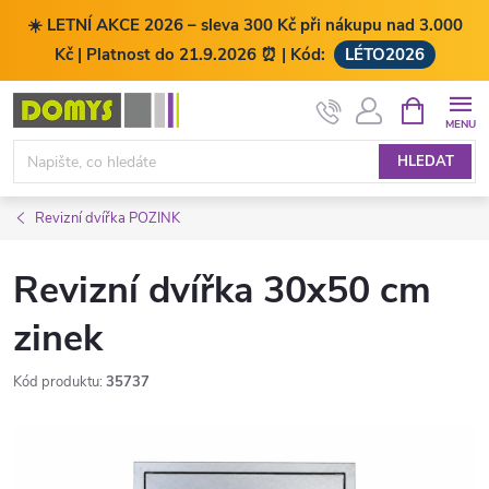
☀️ LETNÍ AKCE 2026 – sleva 300 Kč při nákupu nad 3.000
Kč | Platnost do 21.9.2026 ⏰ | Kód:
LÉTO2026
Přejít
NÁKUPNÍ
KOŠÍK
na
obsah
HLEDAT
Revizní dvířka POZINK
Revizní dvířka 30x50 cm
zinek
Kód produktu:
35737