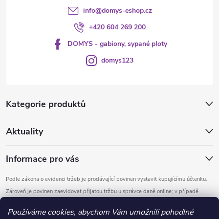
info
@
domys-eshop.cz
+420 604 269 200
DOMYS - gabiony, sypané ploty
domys123
Kategorie produktů
Aktuality
Informace pro vás
Podle zákona o evidenci tržeb je prodávající povinen vystavit kupujícímu účtenku.
Zároveň je povinen zaevidovat přijatou tržbu u správce daně online; v případě
technického výpadku pak nejpozději do 48 hodin.
Používáme cookies, abychom Vám umožnili pohodlné