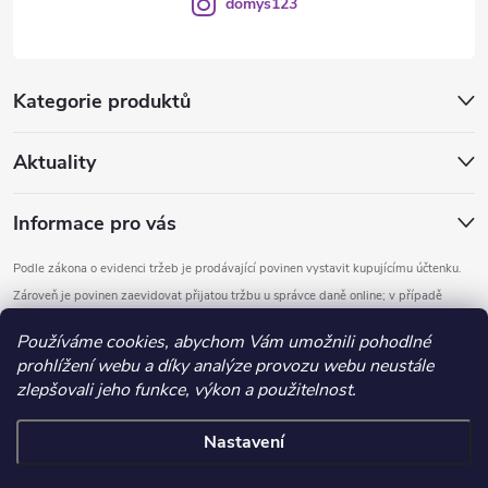
domys123
Kategorie produktů
Aktuality
Informace pro vás
Podle zákona o evidenci tržeb je prodávající povinen vystavit kupujícímu účtenku.
Zároveň je povinen zaevidovat přijatou tržbu u správce daně online; v případě
technického výpadku pak nejpozději do 48 hodin.
Používáme cookies, abychom Vám umožnili pohodlné
prohlížení webu a díky analýze provozu webu neustále
Copyright 2026
DOMYS
. Všechna práva vyhrazena.
Upravit nastavení
zlepšovali jeho funkce, výkon a použitelnost.
cookies
Nastavení
Vytvořil Shoptet