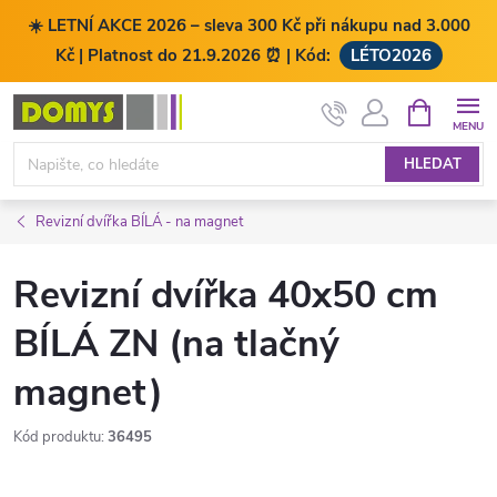
☀️ LETNÍ AKCE 2026 – sleva 300 Kč při nákupu nad 3.000
Kč | Platnost do 21.9.2026 ⏰ | Kód:
LÉTO2026
Přejít
NÁKUPNÍ
KOŠÍK
na
obsah
HLEDAT
Revizní dvířka BÍLÁ - na magnet
Revizní dvířka 40x50 cm
BÍLÁ ZN (na tlačný
magnet)
Kód produktu:
36495