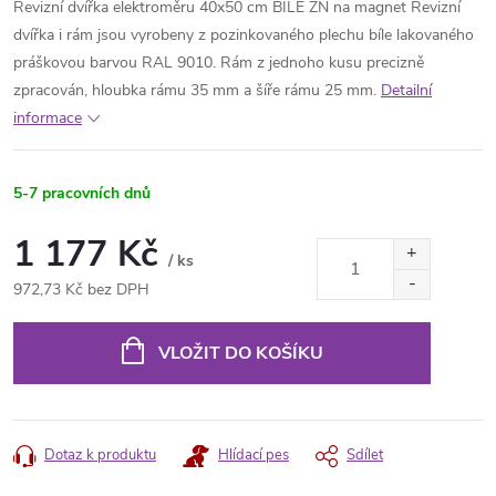
Revizní dvířka elektroměru 40x50 cm BÍLÉ ZN na magnet Revizní
dvířka i rám jsou vyrobeny z pozinkovaného plechu bíle lakovaného
práškovou barvou RAL 9010. Rám z jednoho kusu precizně
zpracován, hloubka rámu 35 mm a šíře rámu 25 mm.
Detailní
informace
5-7 pracovních dnů
1 177 Kč
/ ks
972,73 Kč bez DPH
Měrná
cena:
VLOŽIT DO KOŠÍKU
Dotaz k produktu
Hlídací pes
Sdílet