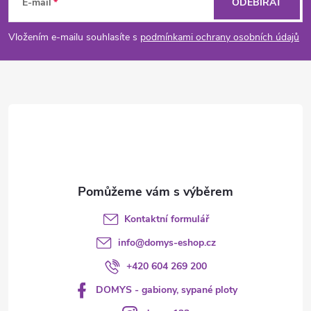
á
E-mail
ODEBÍRAT
p
Vložením e-mailu souhlasíte s
podmínkami ochrany osobních údajů
a
t
í
Kontaktní formulář
info
@
domys-eshop.cz
+420 604 269 200
DOMYS - gabiony, sypané ploty