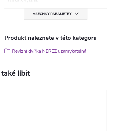
(šířka x výška)
:
VŠECHNY PARAMETRY
Produkt naleznete v této kategorii
Revizní dvířka NEREZ uzamykatelná