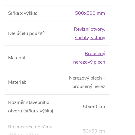
Šířka x výška
:
500x500 mm
Revizní otvory,
Dle účelu použití
:
šachty, vstupy
Broušený
Materiál
:
nerezový plech
Nerezový plech -
Materiál
:
broušený nerez
Rozměr stavebního
50x50 cm
otvoru (šířka x výška)
:
Rozměr včetně rámu
53x53 cm