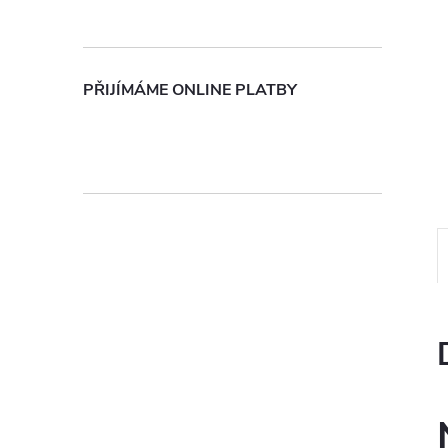
n
e
PŘIJÍMÁME ONLINE PLATBY
l