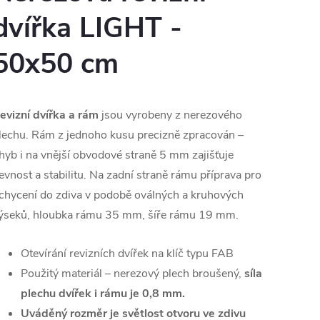
dvířka LIGHT -
50x5
0 cm
evizní dvířka a rám
jsou vyrobeny z nerezového
lechu. Rám z jednoho kusu precizně zpracován –
hyb i na vnější obvodové straně 5 mm zajišťuje
evnost a stabilitu. Na zadní straně rámu příprava pro
chycení do zdiva v podobě oválných a kruhových
ýseků, hloubka rámu 35 mm, šíře rámu 19 mm.
Otevírání revizních dvířek na klíč typu FAB
Použitý materiál – nerezový plech broušený,
síla
plechu dvířek i rámu je
0,8 mm.
Uváděný rozměr je světlost otvoru ve zdivu