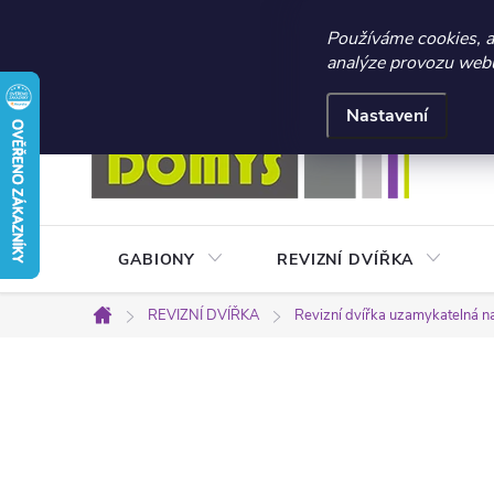
☀️ LETNÍ AKCE 2026 –
Používáme cookies, 
analýze provozu webu 
Přejít
Doprava a platba
Kontakty
Obchodní podmínky
na
Nastavení
obsah
GABIONY
REVIZNÍ DVÍŘKA
REVIZNÍ DVÍŘKA
Revizní dvířka uzamykatelná n
Domů
P
o