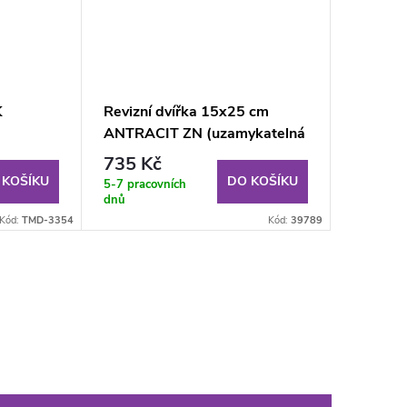
K
Revizní dvířka 15x25 cm
ANTRACIT ZN (uzamykatelná
GKB US
na klíč)
735 Kč
 KOŠÍKU
DO KOŠÍKU
5-7 pracovních
dnů
Kód:
TMD-3354
Kód:
39789