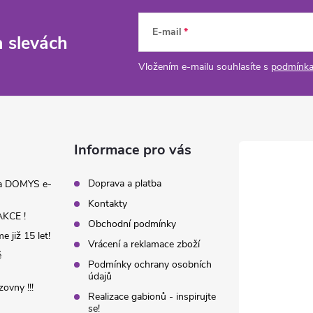
E-mail
a slevách
Vložením e-mailu souhlasíte s
podmínka
Informace pro vás
Doprava a platba
na DOMYS e-
Kontakty
KCE !
Obchodní podmínky
 již 15 let!
Vrácení a reklamace zboží
é
Podmínky ochrany osobních
údajů
ovny !!!
Realizace gabionů - inspirujte
se!