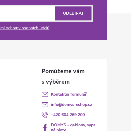
ODEBÍRAT
mi ochrany osobních údajů
Kontaktní formulář
info
@
domys-eshop.cz
+420 604 269 200
DOMYS - gabiony, sypa
né ploty