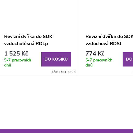
Revizní dvířka do SDK
Revizní dvířka do SD
vzduchotěsná RDLp
vzduchová RDSt
600x600x12,5 GKBi US
200x200x12.5 mm 
1 525 Kč
774 Kč
DO KOŠÍKU
DO
5-7 pracovních
5-7 pracovních
dnů
dnů
Kód:
TMD-5308