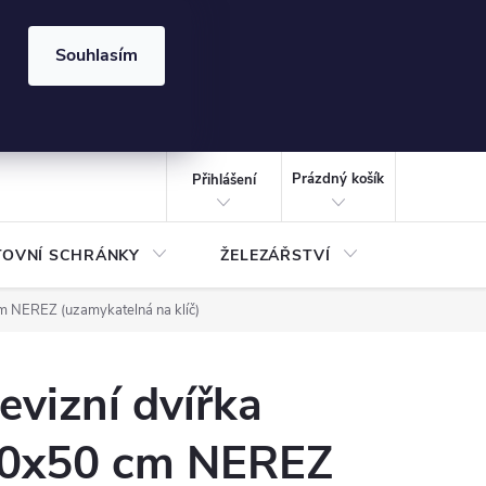
⏰ | Kód:
LÉTO2026
Souhlasím
izace gabionů - inspirujte se!
Kalkulačka gabionu 10x10 cm
CZK
NÁKUPNÍ
KOŠÍK
Prázdný košík
Přihlášení
TOVNÍ SCHRÁNKY
ŽELEZÁŘSTVÍ
TREZOR
m NEREZ (uzamykatelná na klíč)
evizní dvířka
0x50 cm NEREZ