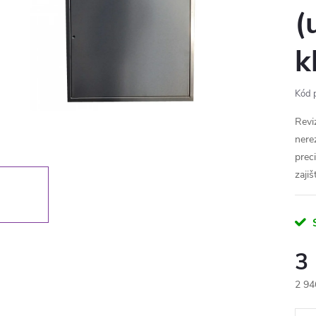
(
k
Kód 
Revi
nere
prec
zajiš
3
2 94
Měr