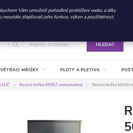
 sleva 300 Kč při nákupu nad 3.000 Kč | Platnost do 21.9.2026 
abychom Vám umožnili pohodlné prohlížení webu a díky
neustále zlepšovali jeho funkce, výkon a použitelnost.
+420 604 269 200
Vrácení a reklamace zboží
Podmínky ochrany osobních údajů
Real
HLEDAT
VĚTRACÍ MŘÍŽKY
PLOTY A PLETIVA
POŠ
a KLÍČ
Revizní dvířka NEREZ uzamykatelná
Revizní dvířka 50x50 c
R
5