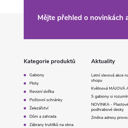
Z
Mějte přehled o novinkách
á
p
a
Kategorie produktů
Aktuality
t
Gabiony
Letní slevová akce 
shopu
Ploty
í
Květnová MÁJOVÁ A
Revizní dvířka
S gabiony si rozumíme
Poštovní schránky
NOVINKA - Plastov
Železářství
podhrabové desky
Dům a zahrada
Změna adresy provoz
Zábrany truhlíků na okna