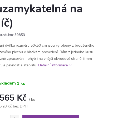
uzamykatelná na
líč)
produktu:
39853
zní dvířka rozměru 50x50 cm jsou vyrobeny z broušeného
zového plechu v hladkém provedení. Rám z jednoho kusu
izně zpracován – ohyb i na vnější obvodové straně 5 mm
ťuje pevnost a stabilitu.
Detailní informace
Skladem
1 ks
 565 Kč
/ ks
6,28 Kč bez DPH
ná