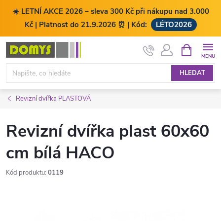
☀️ LETNÍ AKCE 2026 – sleva 300 Kč při nákupu nad 3.000
Kč | Platnost do 21.9.2026 ⏰ | Kód:
LÉTO2026
Přejít
NÁKUPNÍ
KOŠÍK
na
obsah
HLEDAT
Revizní dvířka PLASTOVÁ
Revizní dvířka plast 60x60
cm bílá HACO
Kód produktu:
0119