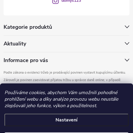
domys123
Kategorie produktů
Aktuality
Informace pro vás
Podle zákona o evidenci tržeb je prodávající povinen vystavit kupujícímu účtenku.
Zároveň je povinen zaevidovat přijatou tržbu u správce daně online; v případě
technického výpadku pak nejpozději do 48 hodin.
Používáme cookies, abychom Vám umožnili pohodlné
prohlížení webu a díky analýze provozu webu neustále
Copyright 2026
DOMYS
. Všechna práva vyhrazena.
Upravit nastavení
zlepšovali jeho funkce, výkon a použitelnost.
cookies
Nastavení
Vytvořil Shoptet