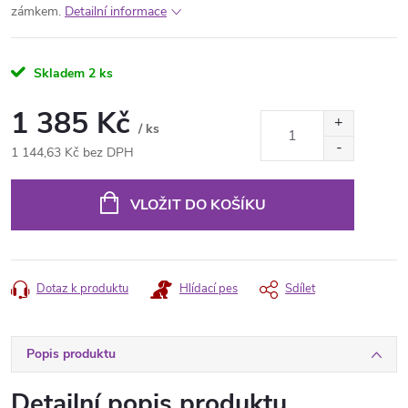
zámkem.
Detailní informace
Skladem
2 ks
1 385 Kč
/ ks
1 144,63 Kč bez DPH
Měrná
cena:
VLOŽIT DO KOŠÍKU
Dotaz k produktu
Hlídací pes
Sdílet
Popis produktu
Detailní popis produktu