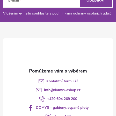
á
E-mail
ODEBÍRAT
p
Vložením e-mailu souhlasíte s
podmínkami ochrany osobních údajů
a
t
í
Kontaktní formulář
info
@
domys-eshop.cz
+420 604 269 200
DOMYS - gabiony, sypané ploty