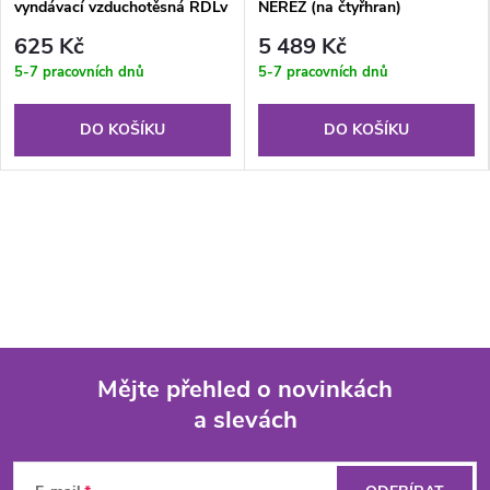
vyndávací vzduchotěsná RDLv
NEREZ (na čtyřhran)
200x200x12.5 mm GKBi US
625 Kč
5 489 Kč
(V)
5-7 pracovních dnů
5-7 pracovních dnů
DO KOŠÍKU
DO KOŠÍKU
Mějte přehled o novinkách
a slevách
Z