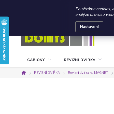
☀️ LETNÍ AKCE 2026 –
Používáme cookies, 
analýze provozu webu 
Přejít
Doprava a platba
Kontakty
Obchodní podmínky
na
Nastavení
obsah
GABIONY
REVIZNÍ DVÍŘKA
REVIZNÍ DVÍŘKA
Revizní dvířka na MAGNET
Domů
P
o