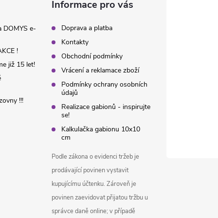
Informace pro vás
Doprava a platba
na DOMYS e-
Kontakty
KCE !
Obchodní podmínky
 již 15 let!
Vrácení a reklamace zboží
é
Podmínky ochrany osobních
údajů
ovny !!!
Realizace gabionů - inspirujte
se!
Kalkulačka gabionu 10x10
cm
Podle zákona o evidenci tržeb je
prodávající povinen vystavit
kupujícímu účtenku. Zároveň je
povinen zaevidovat přijatou tržbu u
správce daně online; v případě