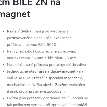
cm BÍLÉ ZN na
magnet
Revizní dvířka
i rám jsou vyrobeny z
pozinkovaného plechu bíle lakovaného
práškovou barvou RAL 9010.
Rám z jednoho kusu precizně zpracován,
hloubka rámu 35 mm a šíře rámu 25 mm.
Na zadní straně příprava pro uchycení do zdiva.
Jednoduché otevírání na tlačný magnet
- na
dvířka se rukou zatlačí a speciální magnetický
mechanismus dvířka otevře.
Zavření revizních
dvířek
probíhá stejným způsobem.
Dvířka jsou potaženy ochrannou fólií. Zabraní se
tak poškození výrobku při zpracování a montáži.