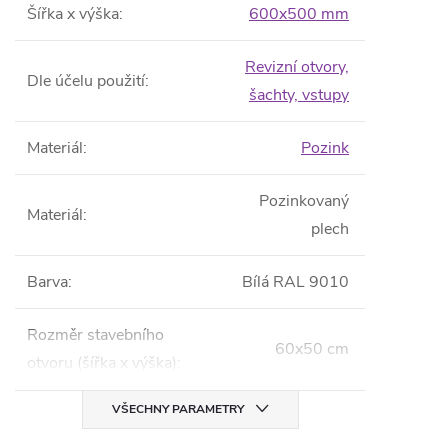
Šířka x výška
:
600x500 mm
Revizní otvory,
Dle účelu použití
:
šachty, vstupy
Materiál
:
Pozink
Pozinkovaný
Materiál
:
plech
Barva
:
Bílá RAL 9010
Rozměr stavebního
60x50 cm
otvoru (šířka x výška)
:
VŠECHNY PARAMETRY