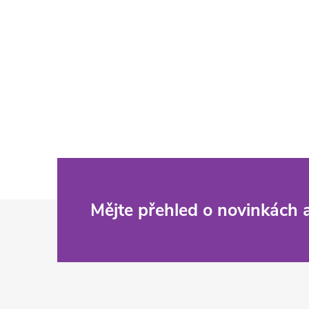
Z
Mějte přehled o novinkách
á
p