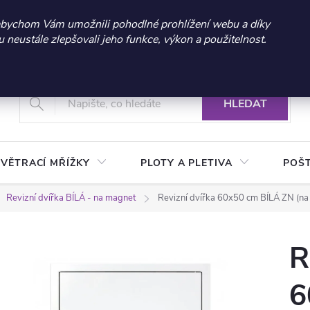
 sleva 300 Kč při nákupu nad 3.000 Kč | Platnost do 21.9.2026 
abychom Vám umožnili pohodlné prohlížení webu a díky
neustále zlepšovali jeho funkce, výkon a použitelnost.
+420 604 269 200
Vrácení a reklamace zboží
Podmínky ochrany osobních údajů
Real
HLEDAT
VĚTRACÍ MŘÍŽKY
PLOTY A PLETIVA
POŠ
Revizní dvířka BÍLÁ - na magnet
Revizní dvířka 60x50 cm BÍLÁ ZN (na
R
6