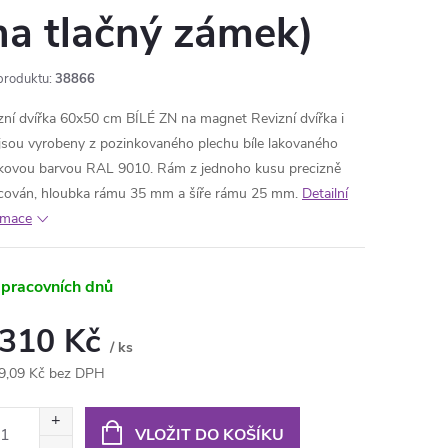
na tlačný zámek)
produktu:
38866
zní dvířka 60x50 cm BÍLÉ ZN na magnet Revizní dvířka i
jsou vyrobeny z pozinkovaného plechu bíle lakovaného
kovou barvou RAL 9010. Rám z jednoho kusu precizně
cován, hloubka rámu 35 mm a šíře rámu 25 mm.
Detailní
rmace
 pracovních dnů
 310 Kč
/ ks
9,09 Kč bez DPH
ná
:
VLOŽIT DO KOŠÍKU