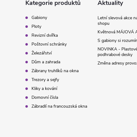
a
Kategorie produktů
Aktuality
t
Gabiony
Letní slevová akce 
shopu
Ploty
í
Květnová MÁJOVÁ A
Revizní dvířka
S gabiony si rozumíme
Poštovní schránky
NOVINKA - Plastov
Železářství
podhrabové desky
Dům a zahrada
Změna adresy provoz
Zábrany truhlíků na okna
Trezory a sejfy
Kliky a kování
Domovní čísla
Zábradlí na francouzská okna