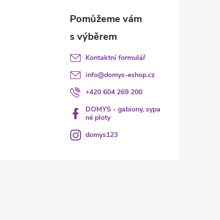
Kontaktní formulář
info
@
domys-eshop.cz
+420 604 269 200
DOMYS - gabiony, sypa
né ploty
domys123