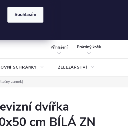
⏰ | Kód:
LÉTO2026
Souhlasím
izace gabionů - inspirujte se!
Kalkulačka gabionu 10x10 cm
CZK
NÁKUPNÍ
KOŠÍK
Prázdný košík
Přihlášení
TOVNÍ SCHRÁNKY
ŽELEZÁŘSTVÍ
TREZOR
 tlačný zámek)
evizní dvířka
0x50 cm BÍLÁ ZN