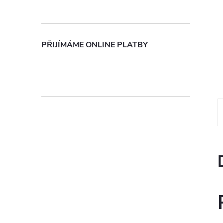
n
e
PŘIJÍMÁME ONLINE PLATBY
l