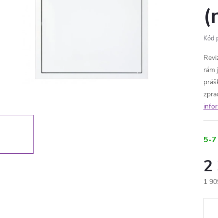
(
Kód 
Revi
rám 
práš
zpra
info
5-7
2
1 90
Měr
cena