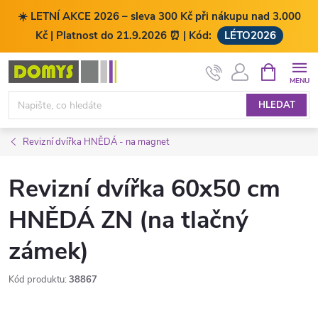
☀️ LETNÍ AKCE 2026 – sleva 300 Kč při nákupu nad 3.000
Kč | Platnost do 21.9.2026 ⏰ | Kód:
LÉTO2026
Přejít
NÁKUPNÍ
KOŠÍK
na
obsah
HLEDAT
Revizní dvířka HNĚDÁ - na magnet
Revizní dvířka 60x50 cm
HNĚDÁ ZN (na tlačný
zámek)
Kód produktu:
38867