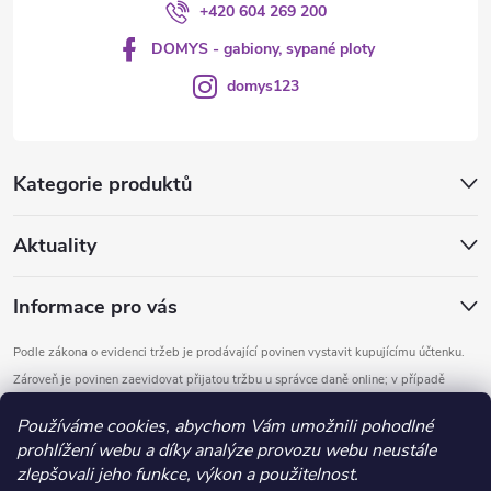
+420 604 269 200
DOMYS - gabiony, sypané ploty
domys123
Kategorie produktů
Aktuality
Informace pro vás
Podle zákona o evidenci tržeb je prodávající povinen vystavit kupujícímu účtenku.
Zároveň je povinen zaevidovat přijatou tržbu u správce daně online; v případě
technického výpadku pak nejpozději do 48 hodin.
Používáme cookies, abychom Vám umožnili pohodlné
prohlížení webu a díky analýze provozu webu neustále
Copyright 2026
DOMYS
. Všechna práva vyhrazena.
Upravit nastavení
zlepšovali jeho funkce, výkon a použitelnost.