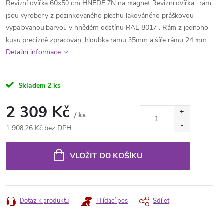
Revizní dvířka 60x50 cm HNĚDÉ ZN na magnet Revizní dvířka i rám
jsou vyrobeny z pozinkovaného plechu lakováného práškovou
vypalovanou barvou v hnědém odstínu RAL 8017 . Rám z jednoho
kusu precizně zpracován, hloubka rámu 35mm a šíře rámu 24 mm.
Detailní informace
Skladem
2 ks
2 309 Kč
/ ks
1 908,26 Kč bez DPH
Měrná
cena:
VLOŽIT DO KOŠÍKU
Dotaz k produktu
Hlídací pes
Sdílet