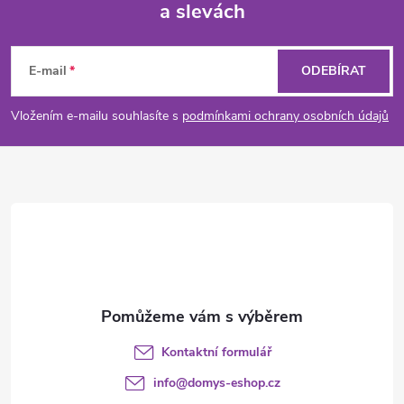
a slevách
Z
á
E-mail
ODEBÍRAT
p
Vložením e-mailu souhlasíte s
podmínkami ochrany osobních údajů
a
t
í
Kontaktní formulář
info
@
domys-eshop.cz