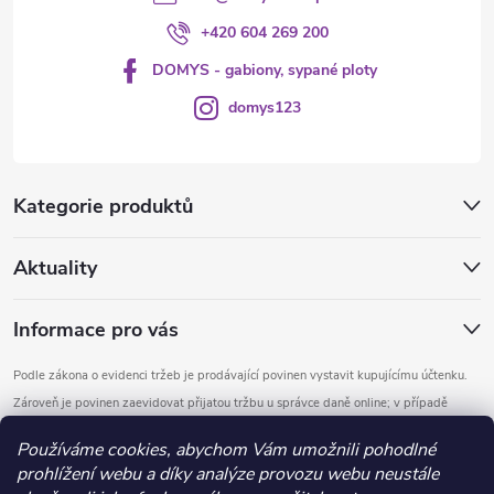
+420 604 269 200
DOMYS - gabiony, sypané ploty
domys123
Kategorie produktů
Aktuality
Informace pro vás
Podle zákona o evidenci tržeb je prodávající povinen vystavit kupujícímu účtenku.
Zároveň je povinen zaevidovat přijatou tržbu u správce daně online; v případě
technického výpadku pak nejpozději do 48 hodin.
Používáme cookies, abychom Vám umožnili pohodlné
prohlížení webu a díky analýze provozu webu neustále
Copyright 2026
DOMYS
. Všechna práva vyhrazena.
Upravit nastavení