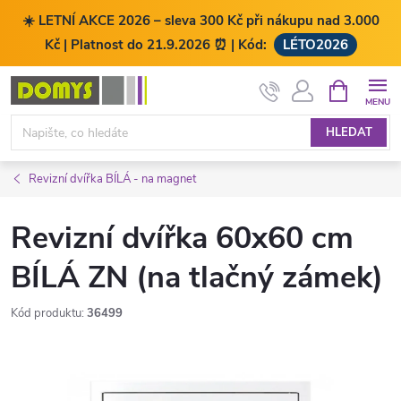
☀️ LETNÍ AKCE 2026 – sleva 300 Kč při nákupu nad 3.000
Kč | Platnost do 21.9.2026 ⏰ | Kód:
LÉTO2026
Přejít
NÁKUPNÍ
KOŠÍK
na
obsah
HLEDAT
Revizní dvířka BÍLÁ - na magnet
Revizní dvířka 60x60 cm
BÍLÁ ZN (na tlačný zámek)
Kód produktu:
36499