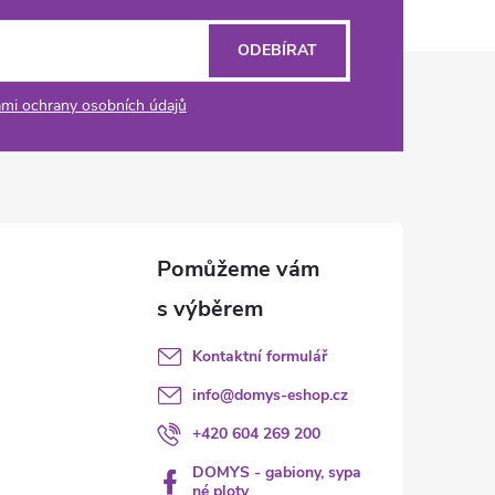
ODEBÍRAT
mi ochrany osobních údajů
Kontaktní formulář
info
@
domys-eshop.cz
+420 604 269 200
DOMYS - gabiony, sypa
né ploty