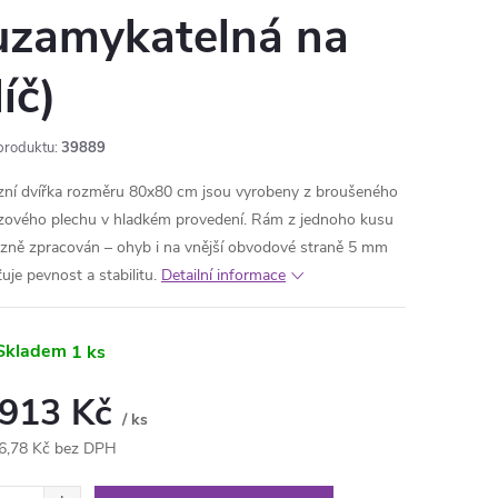
uzamykatelná na
líč)
produktu:
39889
zní dvířka rozměru 80x80 cm jsou vyrobeny z broušeného
zového plechu v hladkém provedení. Rám z jednoho kusu
izně zpracován – ohyb i na vnější obvodové straně 5 mm
ťuje pevnost a stabilitu.
Detailní informace
Skladem
1 ks
 913 Kč
/ ks
6,78 Kč bez DPH
ná