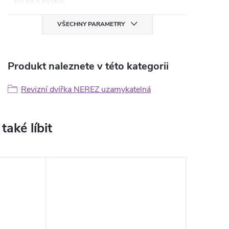
(šířka x výška)
:
VŠECHNY PARAMETRY
Produkt naleznete v této kategorii
Revizní dvířka NEREZ uzamykatelná