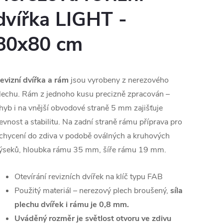
dvířka LIGHT -
8
0x8
0 cm
evizní dvířka a rám
jsou vyrobeny z nerezového
lechu. Rám z jednoho kusu precizně zpracován –
hyb i na vnější obvodové straně 5 mm zajišťuje
evnost a stabilitu. Na zadní straně rámu příprava pro
chycení do zdiva v podobě oválných a kruhových
ýseků, hloubka rámu 35 mm, šíře rámu 19 mm.
Otevírání revizních dvířek na klíč typu FAB
Použitý materiál – nerezový plech broušený,
síla
plechu dvířek i rámu je
0,8 mm.
Uváděný rozměr je světlost otvoru ve zdivu