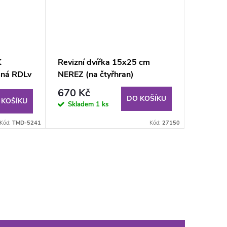
K
Revizní dvířka 15x25 cm
sná RDLv
NEREZ (na čtyřhran)
KBi US
670 Kč
DO KOŠÍKU
 KOŠÍKU
Skladem
1 ks
Kód:
TMD-5241
Kód:
27150