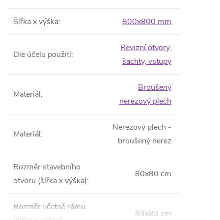
Šířka x výška
:
800x800 mm
Revizní otvory,
Dle účelu použití
:
šachty, vstupy
Broušený
Materiál
:
nerezový plech
Nerezový plech -
Materiál
:
broušený nerez
Rozměr stavebního
80x80 cm
otvoru (šířka x výška)
:
Rozměr včetně rámu
83x83 cm