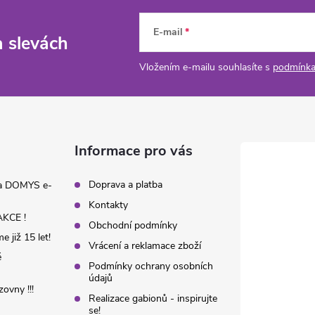
E-mail
a slevách
Vložením e-mailu souhlasíte s
podmínka
Informace pro vás
Doprava a platba
na DOMYS e-
Kontakty
KCE !
Obchodní podmínky
 již 15 let!
Vrácení a reklamace zboží
é
Podmínky ochrany osobních
údajů
ovny !!!
Realizace gabionů - inspirujte
se!