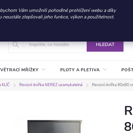
 sleva 300 Kč při nákupu nad 3.000 Kč | Platnost do 21.9.2026 
abychom Vám umožnili pohodlné prohlížení webu a díky
neustále zlepšovali jeho funkce, výkon a použitelnost.
+420 604 269 200
Vrácení a reklamace zboží
Podmínky ochrany osobních údajů
Real
HLEDAT
VĚTRACÍ MŘÍŽKY
PLOTY A PLETIVA
POŠ
a KLÍČ
Revizní dvířka NEREZ uzamykatelná
Revizní dvířka 80x80 c
R
8