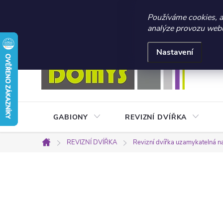
☀️ LETNÍ AKCE 2026 –
Používáme cookies, 
analýze provozu webu 
Přejít
Doprava a platba
Kontakty
Obchodní podmínky
na
Nastavení
obsah
GABIONY
REVIZNÍ DVÍŘKA
REVIZNÍ DVÍŘKA
Revizní dvířka uzamykatelná n
Domů
P
o