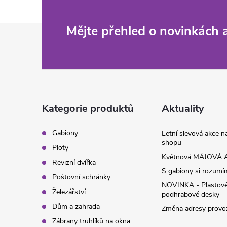
Z
Mějte přehled o novinkách
á
p
a
Kategorie produktů
Aktuality
t
Gabiony
Letní slevová akce 
shopu
Ploty
í
Květnová MÁJOVÁ A
Revizní dvířka
S gabiony si rozumíme
Poštovní schránky
NOVINKA - Plastov
Železářství
podhrabové desky
Dům a zahrada
Změna adresy provoz
Zábrany truhlíků na okna