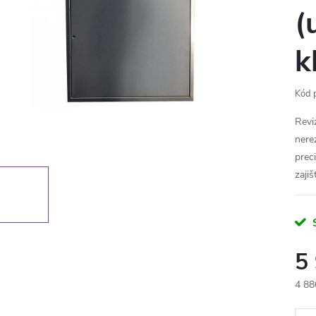
(
k
Kód 
Revi
nere
prec
zajiš
5
4 88
Měr