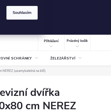
⏰ | Kód:
LÉTO2026
Souhlasím
izace gabionů - inspirujte se!
Kalkulačka gabionu 10x10 cm
CZK
NÁKUPNÍ
KOŠÍK
Prázdný košík
Přihlášení
TOVNÍ SCHRÁNKY
ŽELEZÁŘSTVÍ
TREZOR
m NEREZ (uzamykatelná na klíč)
evizní dvířka
0x80 cm NEREZ