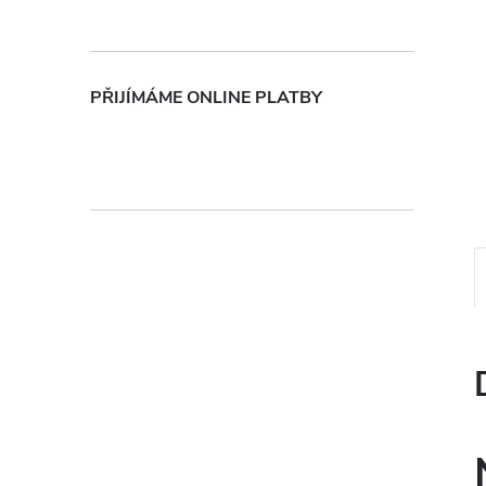
n
e
PŘIJÍMÁME ONLINE PLATBY
l