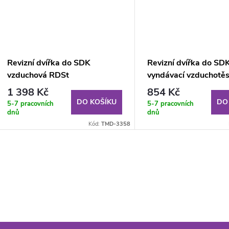
Revizní dvířka do SDK
Revizní dvířka do SD
vzduchová RDSt
vyndávací vzduchotě
600x600x12.5 mm GKB US
200x300x12.5 mm G
1 398 Kč
854 Kč
(V)
DO KOŠÍKU
DO
5-7 pracovních
5-7 pracovních
dnů
dnů
Kód:
TMD-3358