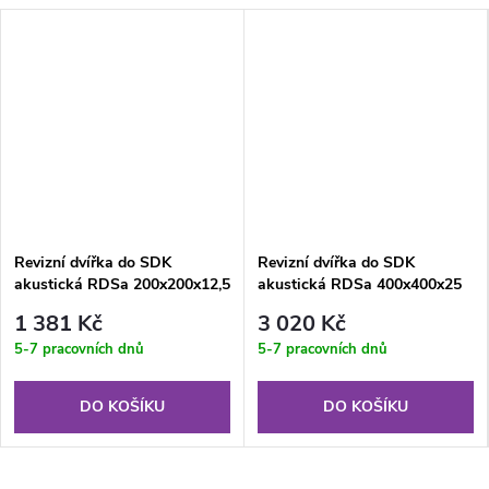
Revizní dvířka do SDK
Revizní dvířka do SDK
akustická RDSa 200x200x12,5
akustická RDSa 400x400x25
mm - 31dB
mm - 34dB
1 381 Kč
3 020 Kč
5-7 pracovních dnů
5-7 pracovních dnů
DO KOŠÍKU
DO KOŠÍKU