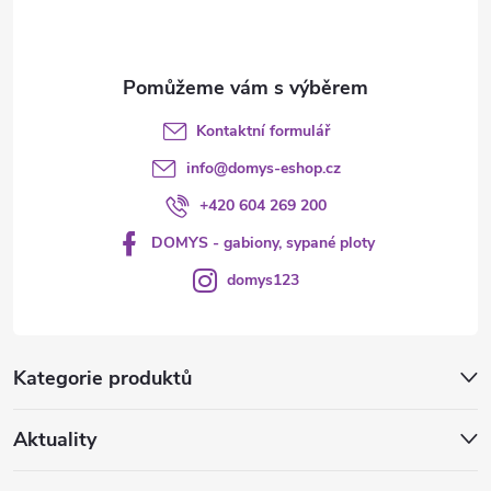
í
Kontaktní formulář
info
@
domys-eshop.cz
+420 604 269 200
DOMYS - gabiony, sypané ploty
domys123
Kategorie produktů
Aktuality