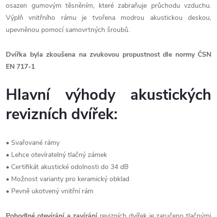
osazen gumovým těsněním, které zabraňuje průchodu vzduchu.
Výplň vnitřního rámu je tvořena modrou akustickou deskou,
upevněnou pomocí samovrtných šroubů.
Dvířka byla zkoušena na zvukovou propustnost dle normy ČSN
EN 717-1
Hlavní výhody akustických
revizních dvířek:
• Svařované rámy
• Lehce otevíratelný tlačný zámek
• Certifikát akustické odolnosti do 34 dB
• Možnost varianty pro keramický obklad
• Pevně ukotvený vnitřní rám
Pohodlné otevírání a zavírání
revizních dvířek je zaručeno tlačnými