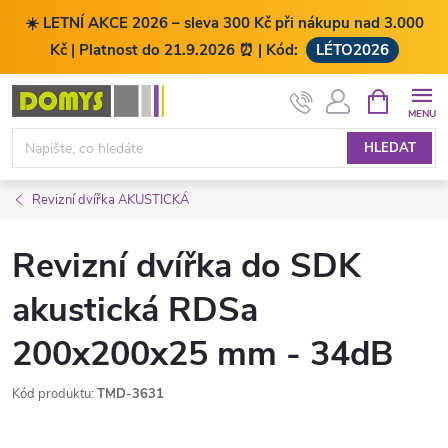
☀️ LETNÍ AKCE 2026 – sleva 300 Kč při nákupu nad 3.000
Kč | Platnost do 21.9.2026 ⏰ | Kód:
LÉTO2026
Přejít
NÁKUPNÍ
KOŠÍK
na
obsah
HLEDAT
Revizní dvířka AKUSTICKÁ
Revizní dvířka do SDK
akustická RDSa
200x200x25 mm - 34dB
Kód produktu:
TMD-3631