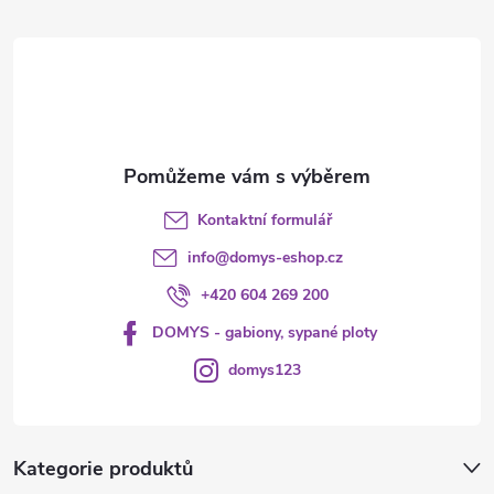
t
í
Kontaktní formulář
info
@
domys-eshop.cz
+420 604 269 200
DOMYS - gabiony, sypané ploty
domys123
Kategorie produktů