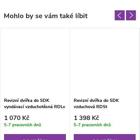
Revizní dvířka do SDK
Revizní dvířka do SDK
vyndávací vzduchotěsná RDLv
vzduchová RDSt
400x400x12.5 mm GKBi US
600x600x12.5 mm GKB US
1 070 Kč
1 398 Kč
(V)
5-7 pracovních dnů
5-7 pracovních dnů