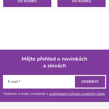
DO KOŠÍKU
DO KOŠÍKU
Mějte přehled o novinkách
a slevách
Z
á
E-mail
ODEBÍRAT
p
Vložením e-mailu souhlasíte s
podmínkami ochrany osobních údajů
a