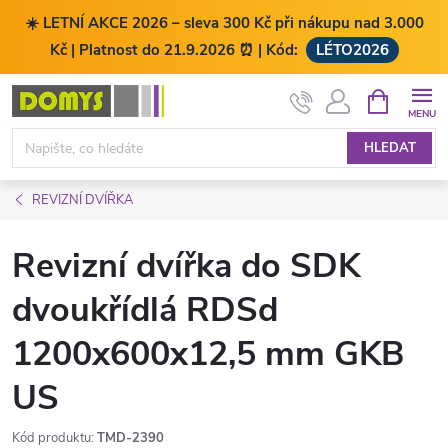
☀️ LETNÍ AKCE 2026 – sleva 300 Kč při nákupu nad 3.000
Kč | Platnost do 21.9.2026 ⏰ | Kód:
LÉTO2026
Přejít
NÁKUPNÍ
KOŠÍK
na
obsah
HLEDAT
REVIZNÍ DVÍŘKA
Revizní dvířka do SDK
dvoukřídlá RDSd
1200x600x12,5 mm GKB
US
Kód produktu:
TMD-2390