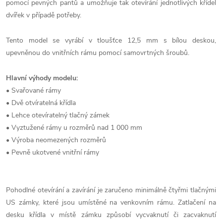
pomocí pevných pantů a umožňuje tak otevírání jednotlivých křídel
dvířek v případě potřeby.
Tento model se vyrábí v tloušťce 12,5 mm s bílou deskou,
upevněnou do vnitřních rámu pomocí samovrtných šroubů.
Hlavní výhody modelu:
• Svařované rámy
• Dvě otvíratelná křídla
• Lehce otevíratelný tlačný zámek
• Vyztužené rámy u rozměrů nad 1 000 mm
• Výroba neomezených rozměrů
• Pevně ukotvené vnitřní rámy
Pohodlné otevírání a zavírání je zaručeno minimálně čtyřmi tlačnými
US zámky, které jsou umístěné na venkovním rámu. Zatlačení na
desku křídla v místě zámku způsobí vycvaknutí či zacvaknutí