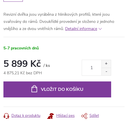
Revizní dvířka jsou vyráběna z hliníkových profilů, které jsou
svařovány do rámů. Dvoukřídlé provedení je složeno z jednoho
vnějšího a ze dvou vnitřních rámů.
Detailní informace
5-7 pracovních dnů
5 899 Kč
/ ks
4 875,21 Kč bez DPH
Měrná
cena:
VLOŽIT DO KOŠÍKU
Dotaz k produktu
Hlídací pes
Sdílet