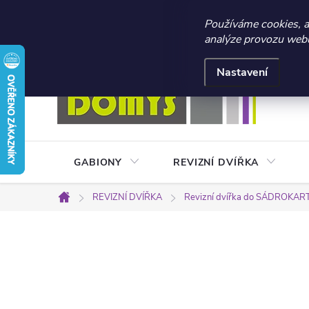
☀️ LETNÍ AKCE 2026 –
Používáme cookies, 
analýze provozu webu 
Přejít
Doprava a platba
Kontakty
Obchodní podmínky
na
Nastavení
obsah
GABIONY
REVIZNÍ DVÍŘKA
REVIZNÍ DVÍŘKA
Revizní dvířka do SÁDROKA
Domů
P
o