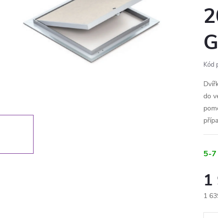
2
G
Kód 
Dvíř
do v
pomo
příp
5-7
1
1 63
Měr