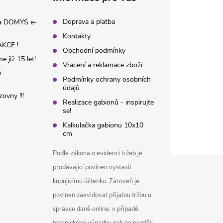
Doprava a platba
na DOMYS e-
Kontakty
KCE !
Obchodní podmínky
 již 15 let!
Vrácení a reklamace zboží
é
Podmínky ochrany osobních
údajů
ovny !!!
Realizace gabionů - inspirujte
se!
Kalkulačka gabionu 10x10
cm
Podle zákona o evidenci tržeb je
prodávající povinen vystavit
kupujícímu účtenku. Zároveň je
povinen zaevidovat přijatou tržbu u
správce daně online; v případě