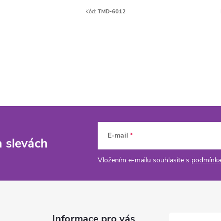
Kód:
TMD-6012
E-mail
a slevách
Vložením e-mailu souhlasíte s
podmínka
Informace pro vás