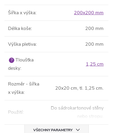
Šířka x výška
:
200x200 mm
Délka koše
:
200 mm
Výška pletiva
:
200 mm
Tloušťka
?
1,25 cm
desky
:
Rozměr - šířka
20x20 cm, tl. 1,25 cm.
x výška
:
Do sádrokartonové stěny
Použití
:
nebo stropu.
VŠECHNY PARAMETRY