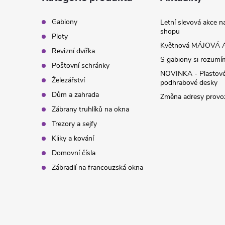
a
t
Gabiony
Letní slevová akce 
shopu
Ploty
í
Květnová MÁJOVÁ A
Revizní dvířka
S gabiony si rozumíme
Poštovní schránky
NOVINKA - Plastov
Železářství
podhrabové desky
Dům a zahrada
Změna adresy provoz
Zábrany truhlíků na okna
Trezory a sejfy
Kliky a kování
Domovní čísla
Zábradlí na francouzská okna