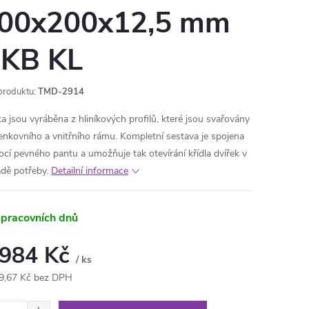
00x200x12,5 mm
KB KL
produktu:
TMD-2914
ka jsou vyráběna z hliníkových profilů, které jsou svařovány
enkovního a vnitřního rámu. Kompletní sestava je spojena
cí pevného pantu a umožňuje tak otevírání křídla dvířek
v
adě potřeby.
Detailní informace
 pracovních dnů
 984 Kč
/ ks
9,67 Kč bez DPH
ná