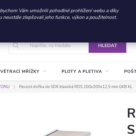
 sleva 300 Kč při nákupu nad 3.000 Kč | Platnost do 21.9.2026 
abychom Vám umožnili pohodlné prohlížení webu a díky
neustále zlepšovali jeho funkce, výkon a použitelnost.
+420 604 269 200
Vrácení a reklamace zboží
Podmínky ochrany osobních údajů
Real
HLEDAT
VĚTRACÍ MŘÍŽKY
PLOTY A PLETIVA
POŠ
RTONU
Revizní dvířka do SDK klasická RDS 200x200x12,5 mm GKB KL
R
S