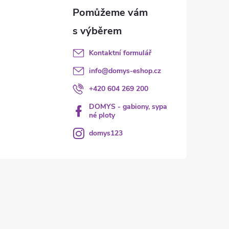
Kontaktní formulář
info
@
domys-eshop.cz
+420 604 269 200
DOMYS - gabiony, sypa
né ploty
domys123