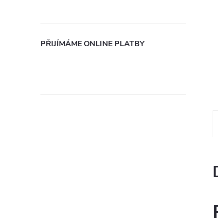
n
e
PŘIJÍMÁME ONLINE PLATBY
l