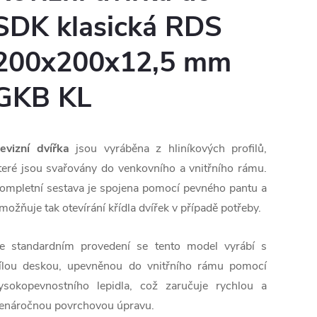
SDK klasická RDS
200x200x12,5 mm
GKB KL
evizní dvířka
jsou vyráběna z hliníkových profilů,
teré jsou svařovány do venkovního a vnitřního rámu.
ompletní sestava je spojena pomocí pevného pantu a
možňuje tak otevírání křídla dvířek v případě potřeby.
e standardním provedení se tento model vyrábí s
ílou deskou, upevněnou do vnitřního rámu pomocí
ysokopevnostního lepidla, což zaručuje rychlou a
enáročnou povrchovou úpravu.