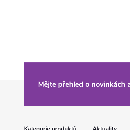
Z
Mějte přehled o novinkách
á
p
Kategorie produktů
Aktuality