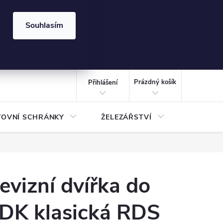
⏰ | Kód:
LÉTO2026
Souhlasím
izace gabionů - inspirujte se!
Kalkulačka gabionu 10x10 cm
CZK
NÁKUPNÍ
KOŠÍK
Prázdný košík
Přihlášení
TOVNÍ SCHRÁNKY
ŽELEZÁŘSTVÍ
TREZOR
evizní dvířka do
DK klasická RDS