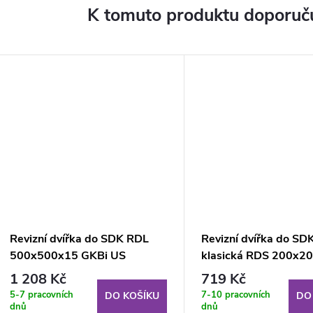
K tomuto produktu doporuču
Revizní dvířka do SDK RDL
Revizní dvířka do SD
500x500x15 GKBi US
klasická RDS 200x2
mm GKB US
1 208 Kč
719 Kč
5-7 pracovních
7-10 pracovních
DO KOŠÍKU
DO
dnů
dnů