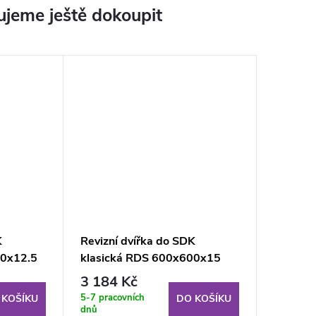
jeme ještě dokoupit
K
Revizní dvířka do SDK
00x12.5
klasická RDS 600x600x15
mm GKF KL protipožární
3 184 Kč
5-7 pracovních
 KOŠÍKU
DO KOŠÍKU
dnů