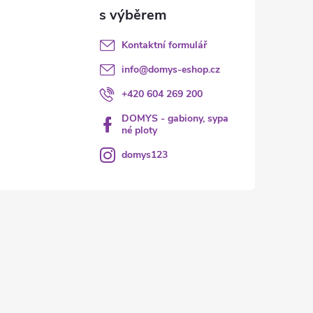
Kontaktní formulář
info
@
domys-eshop.cz
+420 604 269 200
DOMYS - gabiony, sypa
né ploty
domys123