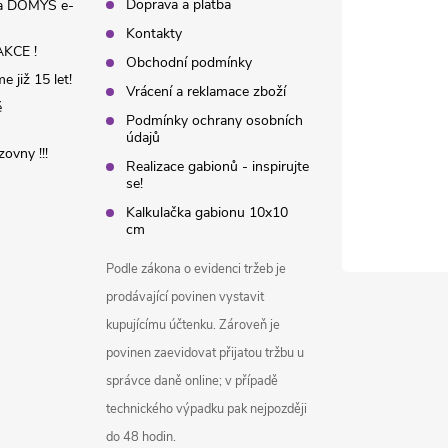
Doprava a platba
na DOMYS e-
Kontakty
KCE !
Obchodní podmínky
 již 15 let!
Vrácení a reklamace zboží
é
Podmínky ochrany osobních
údajů
ovny !!!
Realizace gabionů - inspirujte
se!
Kalkulačka gabionu 10x10
cm
Podle zákona o evidenci tržeb je
prodávající povinen vystavit
kupujícímu účtenku. Zároveň je
povinen zaevidovat přijatou tržbu u
správce daně online; v případě
technického výpadku pak nejpozději
do 48 hodin.