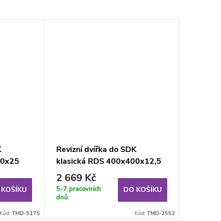
K
Revizní dvířka do SDK
00x25
klasická RDS 400x400x12,5
novaná)
mm GKBi KL (impregnovaná)
2 669 Kč
5-7 pracovních
 KOŠÍKU
DO KOŠÍKU
dnů
Kód:
TMD-5175
Kód:
TMD-2552