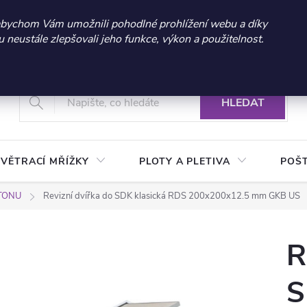
 sleva 300 Kč při nákupu nad 3.000 Kč | Platnost do 21.9.2026 
abychom Vám umožnili pohodlné prohlížení webu a díky
neustále zlepšovali jeho funkce, výkon a použitelnost.
+420 604 269 200
Vrácení a reklamace zboží
Podmínky ochrany osobních údajů
Real
HLEDAT
VĚTRACÍ MŘÍŽKY
PLOTY A PLETIVA
POŠ
RTONU
Revizní dvířka do SDK klasická RDS 200x200x12.5 mm GKB US
R
S