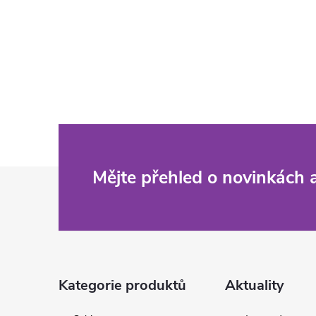
Z
Mějte přehled o novinkách
á
p
a
Kategorie produktů
Aktuality