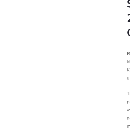
R
k
K
u
T
p
v
n
m