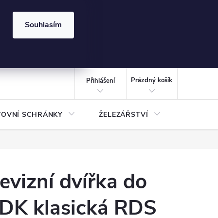
⏰ | Kód:
LÉTO2026
Souhlasím
izace gabionů - inspirujte se!
Kalkulačka gabionu 10x10 cm
CZK
NÁKUPNÍ
KOŠÍK
Prázdný košík
Přihlášení
TOVNÍ SCHRÁNKY
ŽELEZÁŘSTVÍ
TREZOR
evizní dvířka do
DK klasická RDS