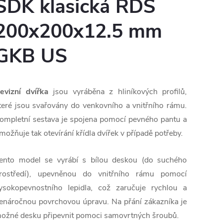
SDK klasická RDS
200x200x12.5 mm
GKB US
evizní dvířka
jsou vyráběna z hliníkových profilů,
teré jsou svařovány do
venkovního a vnitřního rámu.
ompletní sestava je spojena pomocí
pevného pantu a
možňuje tak otevírání křídla dvířek v případě potřeby.
ento model se vyrábí s bílou deskou (do suchého
rostředí)
, upevněnou do vnitřního rámu pomocí
ysokopevnostního
lepidla, což zaručuje rychlou a
enáročnou povrchovou úpravu. Na přání
zákazníka je
ožné desku připevnit pomoci samovrtných šroubů.