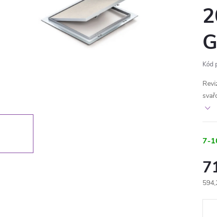
2
G
Kód 
Reviz
svař
7-1
7
594,
Měr
cena