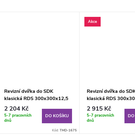
Akce
Revizní dvířka do SDK
Revizní dvířka do SD
klasická RDS 300x300x12,5
klasická RDS 300x3
mm GKB FAB
mm GKBi KL (impreg
2 204 Kč
2 915 Kč
5-7 pracovních
5-7 pracovních
DO KOŠÍKU
DO
dnů
dnů
Kód:
TMD-1675