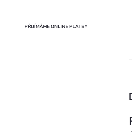
n
e
PŘIJÍMÁME ONLINE PLATBY
l