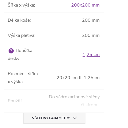
Šířka x výška
:
200x200 mm
Délka koše
:
200 mm
Výška pletiva
:
200 mm
Tloušťka
?
1,25 cm
desky
:
Rozměr - šířka
20x20 cm tl. 1,25cm
x výška
:
Do sádrokartonové stěny
Použití
:
či stropu.
VŠECHNY PARAMETRY