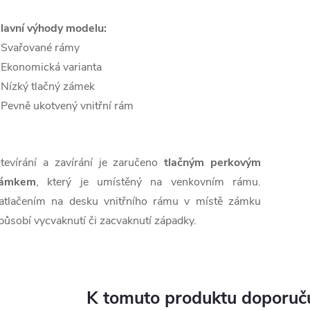
lavní výhody modelu:
 Svařované rámy
 Ekonomická varianta
 Nízký tlačný zámek
 Pevně ukotvený vnitřní rám
tevírání a zavírání je zaručeno
tlačným perkovým
ámkem
, který je umístěný na venkovním rámu.
atlačením na desku vnitřního rámu v místě zámku
působí vycvaknutí či zacvaknutí západky.
K tomuto produktu doporuču