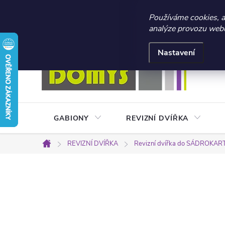
☀️ LETNÍ AKCE 2026 –
Používáme cookies, 
analýze provozu webu 
Přejít
Doprava a platba
Kontakty
Obchodní podmínky
na
Nastavení
obsah
GABIONY
REVIZNÍ DVÍŘKA
REVIZNÍ DVÍŘKA
Revizní dvířka do SÁDROKA
Domů
P
o