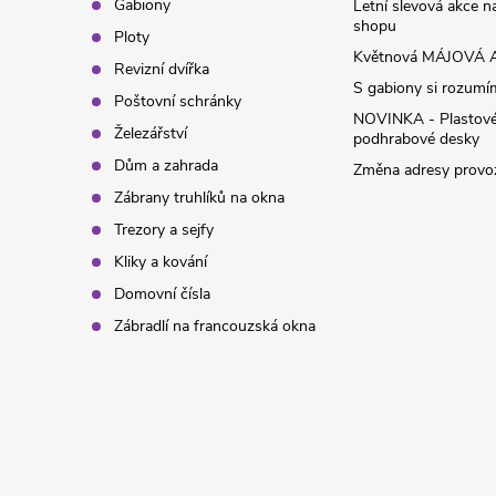
t
Gabiony
Letní slevová akce 
shopu
Ploty
í
Květnová MÁJOVÁ A
Revizní dvířka
S gabiony si rozumíme
Poštovní schránky
NOVINKA - Plastov
Železářství
podhrabové desky
Dům a zahrada
Změna adresy provoz
Zábrany truhlíků na okna
Trezory a sejfy
Kliky a kování
Domovní čísla
Zábradlí na francouzská okna