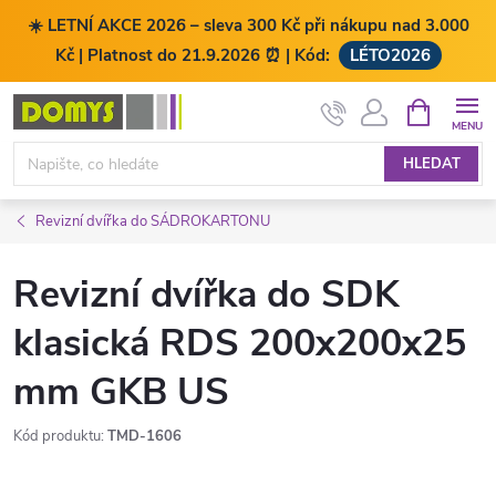
☀️ LETNÍ AKCE 2026 – sleva 300 Kč při nákupu nad 3.000
Kč | Platnost do 21.9.2026 ⏰ | Kód:
LÉTO2026
Přejít
NÁKUPNÍ
KOŠÍK
na
obsah
HLEDAT
Revizní dvířka do SÁDROKARTONU
Revizní dvířka do SDK
klasická RDS 200x200x25
mm GKB US
Kód produktu:
TMD-1606