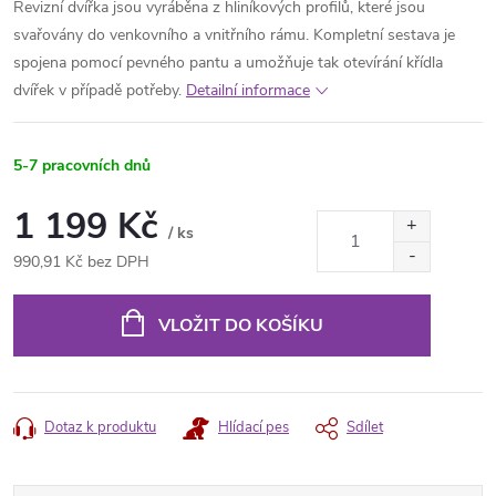
Revizní dvířka jsou vyráběna z hliníkových profilů, které jsou
svařovány do venkovního a vnitřního rámu. Kompletní sestava je
spojena pomocí pevného pantu a umožňuje tak otevírání křídla
dvířek
v případě potřeby.
Detailní informace
5-7 pracovních dnů
1 199 Kč
/ ks
990,91 Kč bez DPH
Měrná
cena:
VLOŽIT DO KOŠÍKU
Dotaz k produktu
Hlídací pes
Sdílet