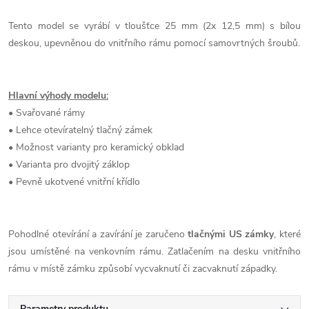
Tento model se vyrábí v tloušťce 25 mm (2x 12,5 mm) s bílou
deskou, upevněnou do vnitřního rámu pomocí samovrtných šroubů.
Hlavní výhody modelu:
• Svařované rámy
• Lehce otevíratelný tlačný zámek
• Možnost varianty pro keramický obklad
• Varianta pro dvojitý záklop
• Pevně ukotvené vnitřní křídlo
Pohodlné otevírání a zavírání je zaručeno
tlačnými US zámky
, které
jsou umístěné na venkovním rámu. Zatlačením na desku vnitřního
rámu v místě zámku způsobí vycvaknutí či zacvaknutí západky.
Parametry produktu