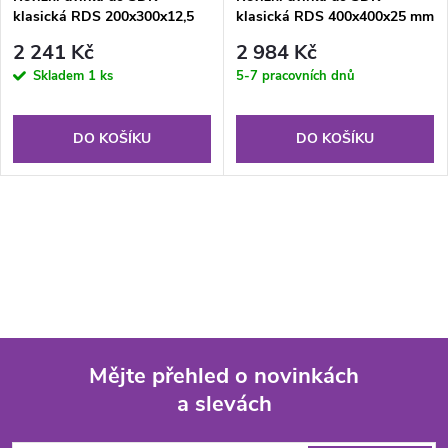
klasická RDS 200x300x12,5
klasická RDS 400x400x25 mm
mm GKB US
GKB KL
2 241 Kč
2 984 Kč
Skladem
1 ks
5-7 pracovních dnů
DO KOŠÍKU
DO KOŠÍKU
Mějte přehled o novinkách
a slevách
Z