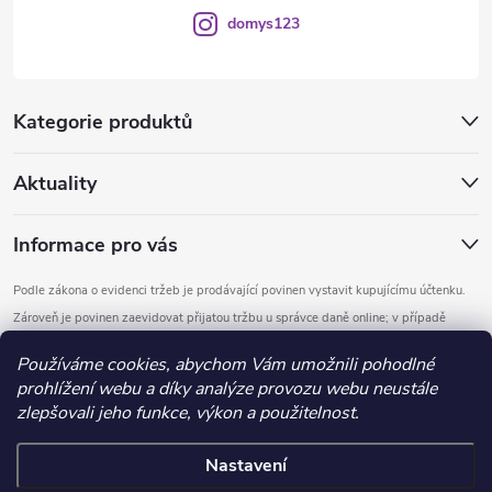
domys123
Kategorie produktů
Aktuality
Informace pro vás
Podle zákona o evidenci tržeb je prodávající povinen vystavit kupujícímu účtenku.
Zároveň je povinen zaevidovat přijatou tržbu u správce daně online; v případě
technického výpadku pak nejpozději do 48 hodin.
Používáme cookies, abychom Vám umožnili pohodlné
prohlížení webu a díky analýze provozu webu neustále
Copyright 2026
DOMYS
. Všechna práva vyhrazena.
Upravit nastavení
zlepšovali jeho funkce, výkon a použitelnost.
cookies
Nastavení
Vytvořil Shoptet