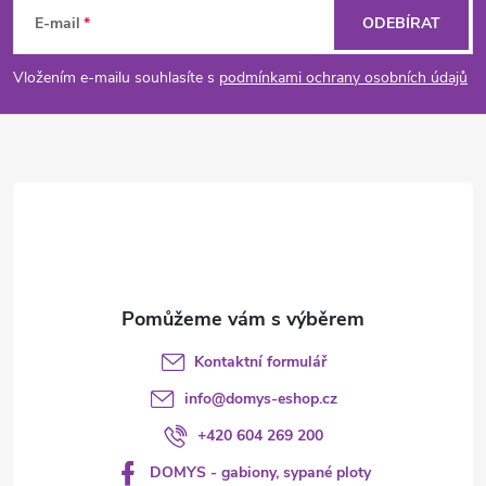
á
E-mail
ODEBÍRAT
p
Vložením e-mailu souhlasíte s
podmínkami ochrany osobních údajů
a
t
í
Kontaktní formulář
info
@
domys-eshop.cz
+420 604 269 200
DOMYS - gabiony, sypané ploty