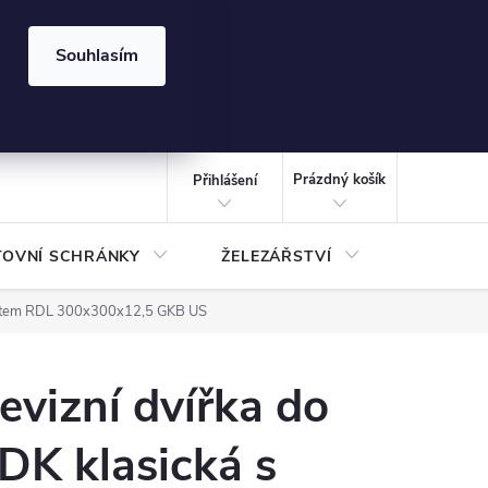
⏰ | Kód:
LÉTO2026
Souhlasím
izace gabionů - inspirujte se!
Kalkulačka gabionu 10x10 cm
CZK
NÁKUPNÍ
KOŠÍK
Prázdný košík
Přihlášení
TOVNÍ SCHRÁNKY
ŽELEZÁŘSTVÍ
TREZOR
pantem RDL 300x300x12,5 GKB US
evizní dvířka do
DK klasická s