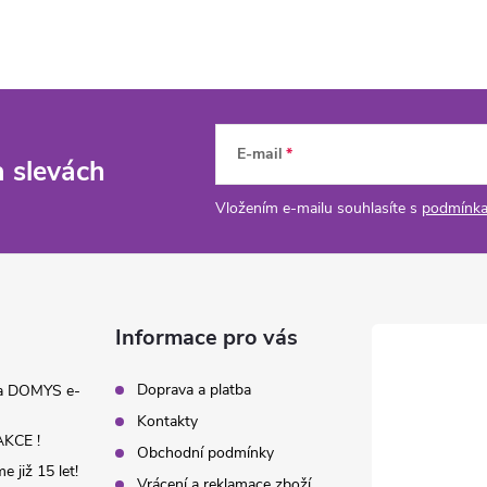
E-mail
a slevách
Vložením e-mailu souhlasíte s
podmínka
Informace pro vás
Doprava a platba
na DOMYS e-
Kontakty
KCE !
Obchodní podmínky
 již 15 let!
Vrácení a reklamace zboží