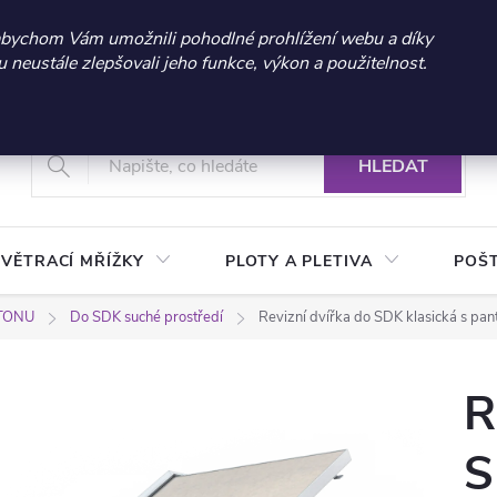
 sleva 300 Kč při nákupu nad 3.000 Kč | Platnost do 21.9.2026 
abychom Vám umožnili pohodlné prohlížení webu a díky
neustále zlepšovali jeho funkce, výkon a použitelnost.
+420 604 269 200
Vrácení a reklamace zboží
Podmínky ochrany osobních údajů
Real
HLEDAT
VĚTRACÍ MŘÍŽKY
PLOTY A PLETIVA
POŠ
RTONU
Do SDK suché prostředí
Revizní dvířka do SDK klasická s 
R
S