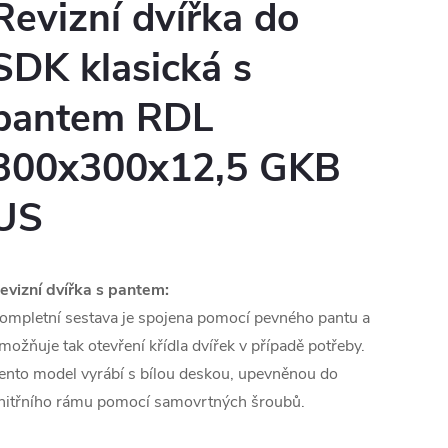
Revizní dvířka do
SDK klasická s
pantem RDL
300x300x12,5 GKB
US
evizní dvířka s pantem:
ompletní sestava je spojena pomocí pevného pantu a
možňuje tak otevření křídla dvířek v případě potřeby.
ento model vyrábí s bílou deskou, upevněnou do
nitřního rámu pomocí samovrtných šroubů.