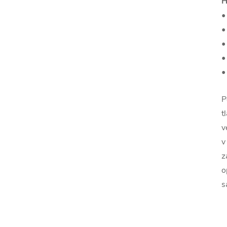
H
•
•
•
•
•
P
t
v
v
z
o
s