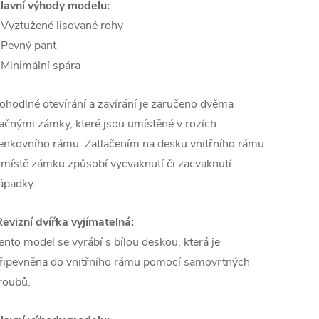
lavní výhody modelu:
 Vyztužené lisované rohy
 Pevný pant
 Minimální spára
ohodlné otevírání a zavírání je zaručeno dvěma
lačnými zámky, které jsou umístěné v rozích
enkovního rámu. Zatlačením na desku vnitřního rámu
 místě zámku způsobí vycvaknutí či zacvaknutí
ápadky.
Revizní dvířka vyjímatelná:
ento model se vyrábí s bílou deskou, která je
řipevněna do vnitřního rámu pomocí samovrtných
roubů.