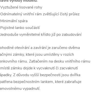
lavní výhody modelu:
 Vyztužené lisované rohy
 Odnímatelný vnitřní rám zvětšující čistý průlez
 Minimální spára
 Pojistné lanko součástí
 Jednoduše vyměnitelné křídlo již po zabudování
ohodlné otevírání a zavírání je zaručeno dvěma
lačnými zámky, které jsou umístěny v rozích
enkovního rámu. Zatlačením na desku vnitřního rámu
 místě zámku dojde k vycvaknutí či zacvaknutí
ápadky. Z důvodu vyšší bezpečnosti jsou dvířka
patřena bezpečnostním lankem, které zabraňuje
amovolnému vypadnutí.