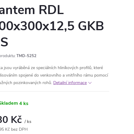
antem RDL
00x300x12,5 GKB
S
produktu:
TMD-5252
ka jsou vyráběná ze speciálních hliníkových profilů, které
 lisováním spojené do venkovního a vnitřního rámu pomocí
užných pozinkovaných rohů.
Detailní informace
Skladem
4 ks
30 Kč
/ ks
95 Kč bez DPH