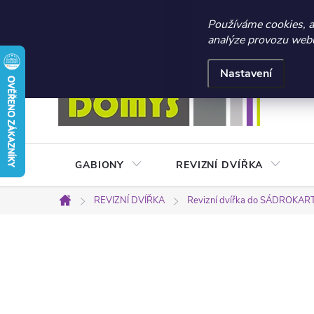
☀️ LETNÍ AKCE 2026 –
Používáme cookies, 
analýze provozu webu 
Přejít
Doprava a platba
Kontakty
Obchodní podmínky
na
Nastavení
obsah
GABIONY
REVIZNÍ DVÍŘKA
REVIZNÍ DVÍŘKA
Revizní dvířka do SÁDROKA
Domů
P
o