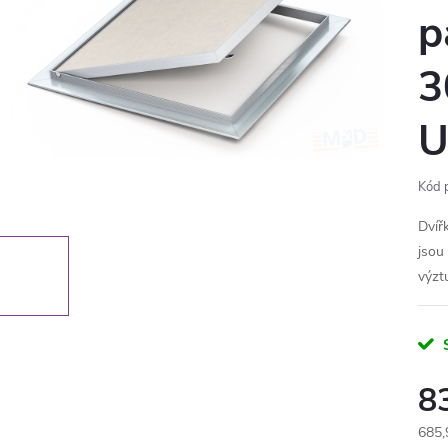
p
3
U
Kód 
Dvíř
jsou
výzt
8
685,