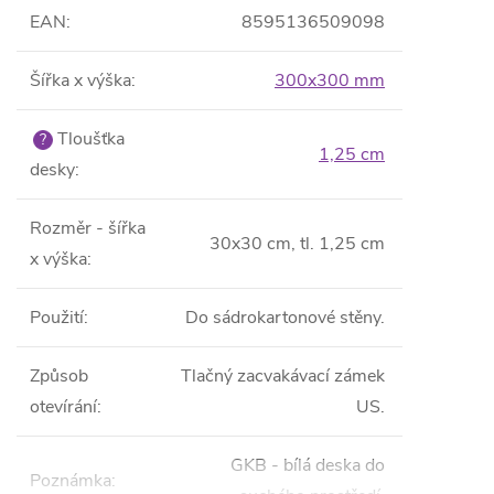
EAN
:
8595136509098
Šířka x výška
:
300x300 mm
Tloušťka
?
1,25 cm
desky
:
Rozměr - šířka
30x30 cm, tl. 1,25 cm
x výška
:
Použití
:
Do sádrokartonové stěny.
Způsob
Tlačný zacvakávací zámek
otevírání
:
US.
GKB - bílá deska do
Poznámka
: