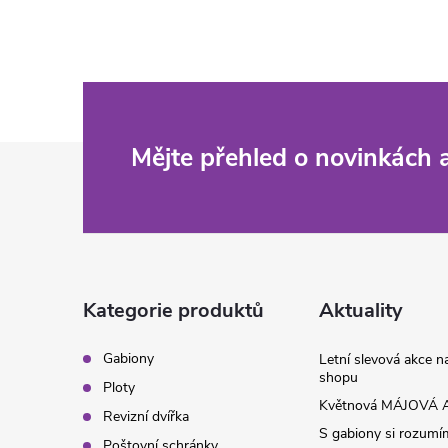
Z
Mějte přehled o novinkách
á
p
a
Kategorie produktů
Aktuality
t
Gabiony
Letní slevová akce 
shopu
Ploty
í
Květnová MÁJOVÁ A
Revizní dvířka
S gabiony si rozumíme
Poštovní schránky