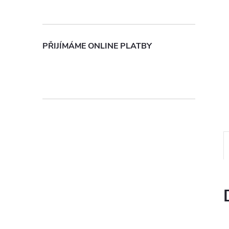
n
e
PŘIJÍMÁME ONLINE PLATBY
l