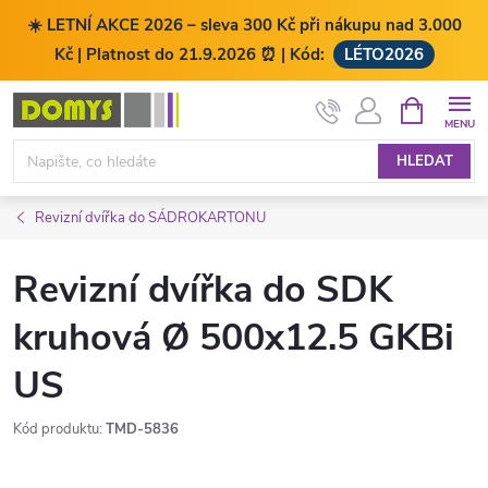
☀️ LETNÍ AKCE 2026 – sleva 300 Kč při nákupu nad 3.000
Kč | Platnost do 21.9.2026 ⏰ | Kód:
LÉTO2026
Přejít
NÁKUPNÍ
KOŠÍK
na
obsah
HLEDAT
Revizní dvířka do SÁDROKARTONU
Revizní dvířka do SDK
kruhová Ø 500x12.5 GKBi
US
Kód produktu:
TMD-5836