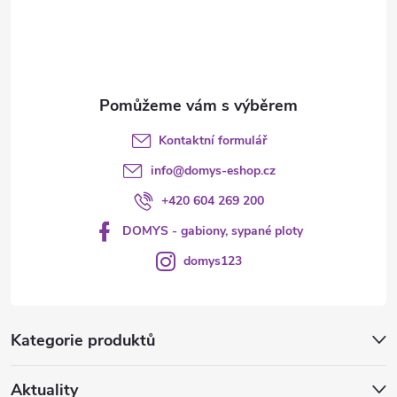
í
Kontaktní formulář
info
@
domys-eshop.cz
+420 604 269 200
DOMYS - gabiony, sypané ploty
domys123
Kategorie produktů
Aktuality