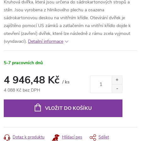
Kruhová dvířka, která jsou určena do sádrokartonových stropů a
stěn. Jsou vyrobena z hliníkového plechu a osazena
sádrokartonovou deskou na vnitřním křídle. Otevírání dvířek je
zajištěno pomocí US zámků a zatlačením na vnitřní křídlo dojde k
otevření (zavření) dvířek, které lze následně z rámu zcela vyjmout
(vyndavací).
Detailní informace
5-7 pracovních dnů
4 946,48 Kč
/ ks
4 088 Kč bez DPH
Měrná
cena:
VLOŽIT DO KOŠÍKU
Dotaz k produktu
Hlídací pes
Sdílet