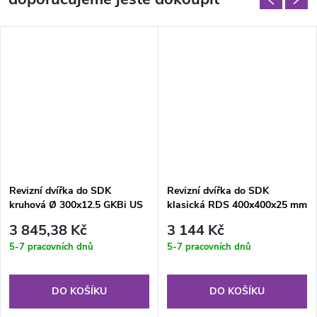
Revizní dvířka do SDK
Revizní dvířka do SDK
kruhová Ø 300x12.5 GKBi US
klasická RDS 400x400x25 mm
GKBi KL (impregnovaná)
3 845,38 Kč
3 144 Kč
5-7 pracovních dnů
5-7 pracovních dnů
DO KOŠÍKU
DO KOŠÍKU