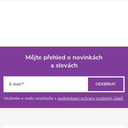
Mějte přehled o novinkách
a slevách
Z
á
E-mail
ODEBÍRAT
p
Vložením e-mailu souhlasíte s
podmínkami ochrany osobních údajů
a
t