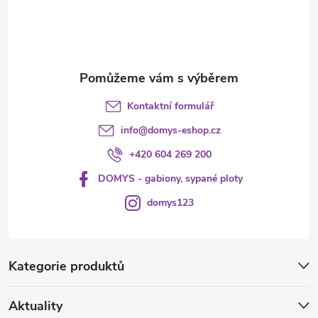
í
Kontaktní formulář
info
@
domys-eshop.cz
+420 604 269 200
DOMYS - gabiony, sypané ploty
domys123
Kategorie produktů
Aktuality