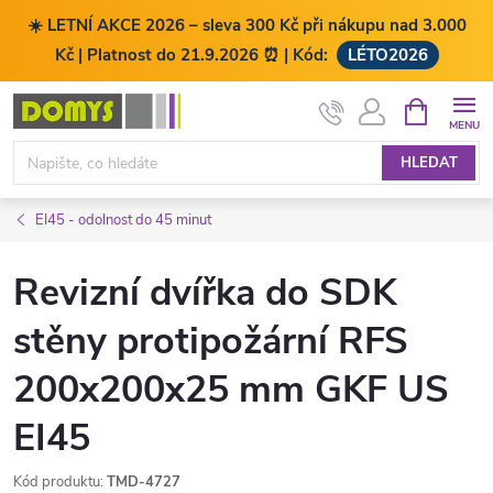
☀️ LETNÍ AKCE 2026 – sleva 300 Kč při nákupu nad 3.000
Kč | Platnost do 21.9.2026 ⏰ | Kód:
LÉTO2026
Přejít
NÁKUPNÍ
KOŠÍK
na
obsah
HLEDAT
EI45 - odolnost do 45 minut
Revizní dvířka do SDK
stěny protipožární RFS
200x200x25 mm GKF US
EI45
Kód produktu:
TMD-4727