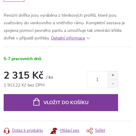
Revizní dvířka jsou vyráběna z hliníkových profilů, které jsou
svařovány do venkovního a vnitřního rámu. Kompletní sestava je
spojena pomocí pevného pantu a umožňuje tak otevírán
í křídla
dvířek v případě potřeby.
Detailní informace
5-7 pracovních dnů
2 315 Kč
/ ks
1 913,22 Kč bez DPH
Měrná
cena:
VLOŽIT DO KOŠÍKU
Dotaz k produktu
Hlídací pes
Sdílet