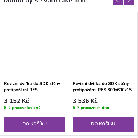
Revizní dvířka do SDK stěny
Revizní dvířka do SDK stěny
protipožární RFS
protipožární RFS 300x600x15
300x600x12.5 mm GKF US
mm GKF US EI30
3 152 Kč
3 536 Kč
EI30
5-7 pracovních dnů
5-7 pracovních dnů
DO KOŠÍKU
DO KOŠÍKU