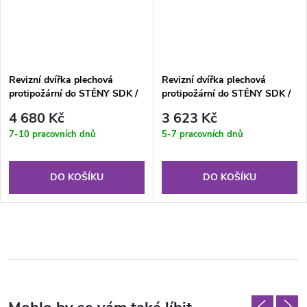
Revizní dvířka plechová
Revizní dvířka plechová
protipožární do STĚNY SDK /
protipožární do STĚNY SDK /
ZDIVA RFP 600x600 KL EI60
ZDIVA RFP 300x300 KL EI60
4 680 Kč
3 623 Kč
7-10 pracovních dnů
5-7 pracovních dnů
DO KOŠÍKU
DO KOŠÍKU