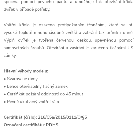
spojena pomocí pevného pantu a umožňuje tak otevírání křídla
dvířek v případě potřeby.
Vnitřní křídlo je osazeno protipožárním těsněním, které se při
vysoké teplotě mnohonásobně zvětší a zabrání tak průniku ohně.
Výplň dvířek je tvořena červenou deskou, upevněnou pomocí
samovrtných šroubů. Otevírání a zavírání je zaručeno tlačnými US
zámky.
Hlavní výhody modelu:
• Svařované rámy
• Lehce otevíratelný tlačný zámek
• Certifikát požární odolnosti do 45 minut
• Pevně ukotvený vnitřní rám
Certifikát (číslo): 216/C5a/2015/0111/O/§5
Označení certifikátu: RDHS