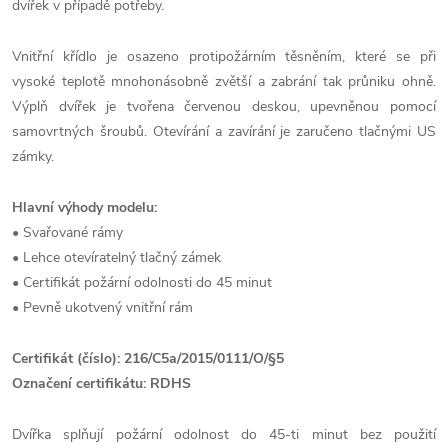
dvířek v případě potřeby.
Vnitřní křídlo je osazeno protipožárním těsněním, které se při
vysoké teplotě mnohonásobně zvětší a zabrání tak průniku ohně.
Výplň dvířek je tvořena červenou deskou, upevněnou pomocí
samovrtných šroubů. Otevírání a zavírání je zaručeno tlačnými US
zámky.
Hlavní výhody modelu:
• Svařované rámy
• Lehce otevíratelný tlačný zámek
• Certifikát požární odolnosti do 45 minut
• Pevně ukotvený vnitřní rám
Certifikát (číslo): 216/C5a/2015/0111/O/§5
Označení certifikátu: RDHS
Dvířka splňují požární odolnost do 45-ti minut bez použití