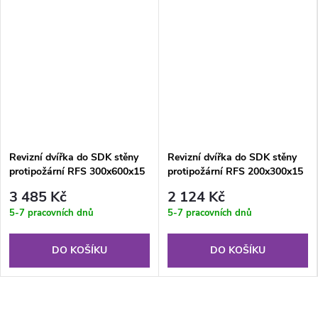
Revizní dvířka do SDK stěny
Revizní dvířka do SDK stěny
protipožární RFS 300x600x15
protipožární RFS 200x300x15
mm GKF US EI20
mm GKF US EI30
3 485 Kč
2 124 Kč
5-7 pracovních dnů
5-7 pracovních dnů
DO KOŠÍKU
DO KOŠÍKU