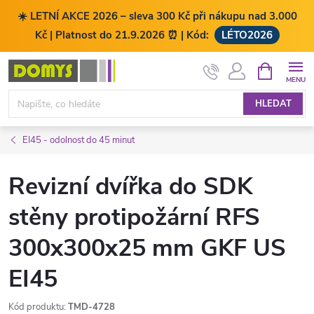
☀️ LETNÍ AKCE 2026 – sleva 300 Kč při nákupu nad 3.000
Kč | Platnost do 21.9.2026 ⏰ | Kód:
LÉTO2026
Přejít
NÁKUPNÍ
KOŠÍK
na
obsah
HLEDAT
EI45 - odolnost do 45 minut
Revizní dvířka do SDK
stěny protipožární RFS
300x300x25 mm GKF US
EI45
Kód produktu:
TMD-4728