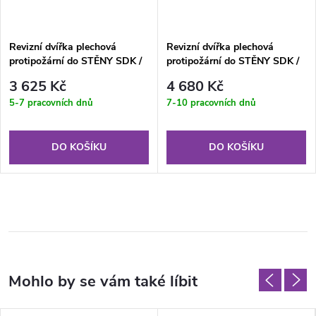
Revizní dvířka plechová
Revizní dvířka plechová
protipožární do STĚNY SDK /
protipožární do STĚNY SDK /
ZDIVA RFP 400x400 KL EI60
ZDIVA RFP 600x600 KL EI60
3 625 Kč
4 680 Kč
5-7 pracovních dnů
7-10 pracovních dnů
DO KOŠÍKU
DO KOŠÍKU