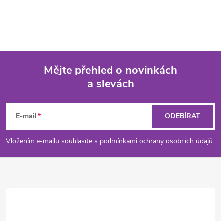
Mějte přehled o novinkách
a slevách
Z
á
E-mail
ODEBÍRAT
p
Vložením e-mailu souhlasíte s
podmínkami ochrany osobních údajů
a
t
í