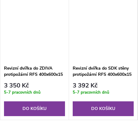
Revizní dvířka do ZDIVA
Revizní dvířka do SDK stěny
protipožární RFS 400x600x15
protipožární RFS 400x600x15
mm GKF US EI20
mm GKF US EI30
3 350 Kč
3 392 Kč
5-7 pracovních dnů
5-7 pracovních dnů
DO KOŠÍKU
DO KOŠÍKU