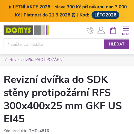
☀️ LETNÍ AKCE 2026 – sleva 300 Kč při nákupu nad 3.000
Kč | Platnost do 21.9.2026 ⏰ | Kód:
LÉTO2026
Přejít
NÁKUPNÍ
KOŠÍK
na
obsah
HLEDAT
Revizní dvířka PROTIPOŽÁRNÍ
Revizní dvířka do SDK
stěny protipožární RFS
300x400x25 mm GKF US
EI45
Kód produktu:
TMD-4816