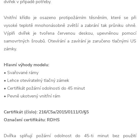
dvířek v případě potřeby.
Vnitřní křídlo je osazeno protipožárním těsněním, které se při
vysoké teplotě mnohonásobně zvětší a zabrání tak průniku ohně.
Výplň dvířek je tvořena červenou deskou, upevněnou pomocí
samovrtných šroubů. Otevírání a zavírání je zaručeno tlačnými US
zámky.
Hlavní výhody modelu:
• Svařované rámy
• Lehce otevíratelný tlačný zámek
• Certifikát požární odolnosti do 45 minut
• Pevně ukotvený vnitřní rám
Certifikát (číslo): 216/C5a/2015/0111/O/§5
Označení certifikátu: RDHS
Dvířka splňují požární odolnost do 45-ti minut bez použití