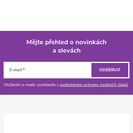
Mějte přehled o novinkách
a slevách
Z
á
E-mail
ODEBÍRAT
p
Vložením e-mailu souhlasíte s
podmínkami ochrany osobních údajů
a
t
í