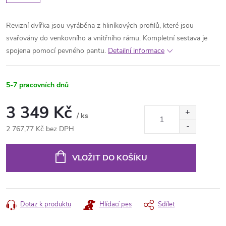
Revizní dvířka jsou vyráběna z hliníkových profilů, které jsou
svařovány do venkovního a vnitřního rámu. Kompletní sestava je
spojena pomocí pevného pantu.
Detailní informace
5-7 pracovních dnů
3 349 Kč
/ ks
2 767,77 Kč bez DPH
Měrná
cena:
VLOŽIT DO KOŠÍKU
Dotaz k produktu
Hlídací pes
Sdílet