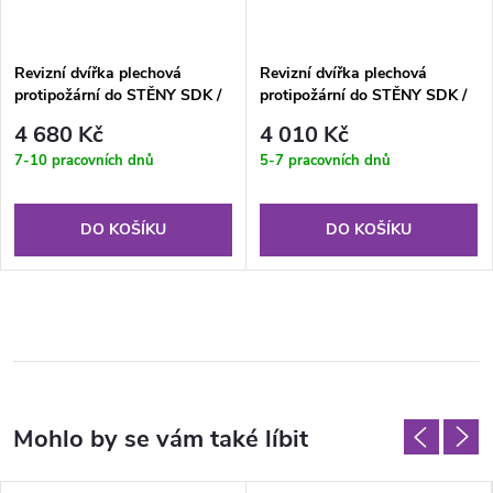
Revizní dvířka plechová
Revizní dvířka plechová
protipožární do STĚNY SDK /
protipožární do STĚNY SDK /
ZDIVA RFP 600x600 KL EI60
ZDIVA RFP 500x500 KL EI45
4 680 Kč
4 010 Kč
7-10 pracovních dnů
5-7 pracovních dnů
DO KOŠÍKU
DO KOŠÍKU