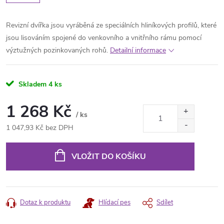
Revizní dvířka jsou vyráběná ze speciálních hliníkových profilů, které
jsou lisováním spojené do venkovního a vnitřního rámu pomocí
výztužných pozinkovaných rohů.
Detailní informace
Skladem
4 ks
1 268 Kč
/ ks
1 047,93 Kč bez DPH
Měrná
cena:
VLOŽIT DO KOŠÍKU
Dotaz k produktu
Hlídací pes
Sdílet