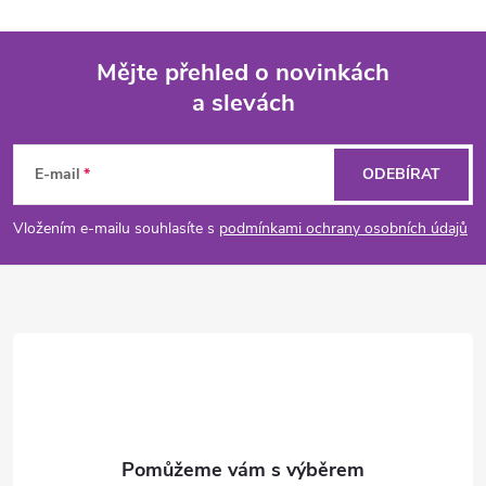
Mějte přehled o novinkách
a slevách
Z
á
E-mail
ODEBÍRAT
p
Vložením e-mailu souhlasíte s
podmínkami ochrany osobních údajů
a
t
í