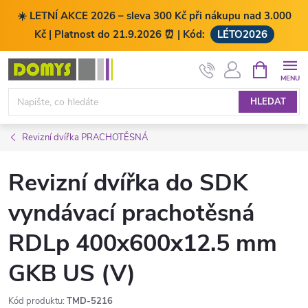
☀️ LETNÍ AKCE 2026 – sleva 300 Kč při nákupu nad 3.000
Kč | Platnost do 21.9.2026 ⏰ | Kód:
LÉTO2026
Přejít
NÁKUPNÍ
KOŠÍK
na
obsah
HLEDAT
Revizní dvířka PRACHOTĚSNÁ
Revizní dvířka do SDK
vyndávací prachotěsná
RDLp 400x600x12.5 mm
GKB US (V)
Kód produktu:
TMD-5216