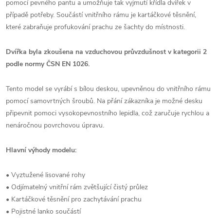
pomocí pevného pantu a umožňuje tak vyjmutí křídla dvířek v
případě potřeby. Součástí vnitřního rámu je kartáčkové těsnění,
které zabraňuje profukování prachu ze šachty do místnosti.
Dvířka byla zkoušena na vzduchovou průvzdušnost v kategorii 2
podle normy ČSN EN 1026.
Tento model se vyrábí s bílou deskou, upevněnou do vnitřního rámu
pomocí samovrtných šroubů. Na přání zákazníka je možné desku
připevnit pomoci vysokopevnostního lepidla, což zaručuje rychlou a
nenáročnou povrchovou úpravu.
Hlavní výhody modelu:
• Vyztužené lisované rohy
• Odjímatelný vnitřní rám zvětšující čistý průlez
• Kartáčkové těsnění pro zachytávání prachu
• Pojistné lanko součástí