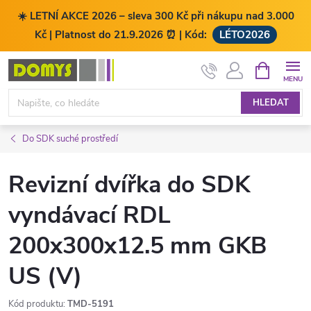
☀️ LETNÍ AKCE 2026 – sleva 300 Kč při nákupu nad 3.000
Kč | Platnost do 21.9.2026 ⏰ | Kód:
LÉTO2026
Přejít
NÁKUPNÍ
KOŠÍK
na
obsah
HLEDAT
Do SDK suché prostředí
Revizní dvířka do SDK
vyndávací RDL
200x300x12.5 mm GKB
US (V)
Kód produktu:
TMD-5191