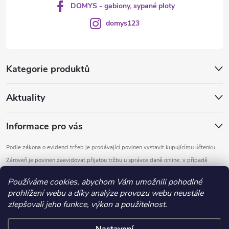
DOMYS - gabiony, sypané ploty
domys123
Kategorie produktů
Aktuality
Informace pro vás
Podle zákona o evidenci tržeb je prodávající povinen vystavit kupujícímu účtenku.
Zároveň je povinen zaevidovat přijatou tržbu u správce daně online; v případě
technického výpadku pak nejpozději do 48 hodin.
Používáme cookies, abychom Vám umožnili pohodlné
prohlížení webu a díky analýze provozu webu neustále
Copyright 2026
DOMYS
. Všechna práva vyhrazena.
Upravit nastavení
zlepšovali jeho funkce, výkon a použitelnost.
cookies