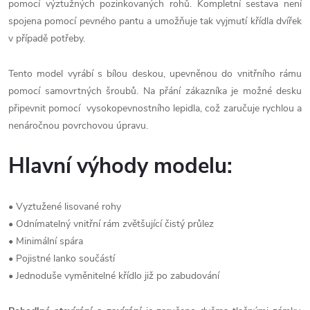
pomocí výztužných pozinkovaných rohů. Kompletní sestava není
spojena pomocí pevného pantu a umožňuje tak vyjmutí křídla dvířek
v případě potřeby.
Tento model vyrábí s bílou deskou, upevněnou do vnitřního rámu
pomocí samovrtných šroubů. Na přání zákazníka je možné desku
připevnit pomocí vysokopevnostního lepidla, což zaručuje rychlou a
nenáročnou povrchovou úpravu.
Hlavní výhody modelu:
• Vyztužené lisované rohy
• Odnímatelný vnitřní rám zvětšující čistý průlez
• Minimální spára
• Pojistné lanko součástí
• Jednoduše vyměnitelné křídlo již po zabudování