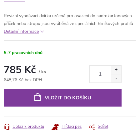
Revizní vyndávací dvířka určená pro osazení do sádrokartonových
příček nebo stropu jsou vyráběná ze speciálních hliníkových profilů.
Detailní informace
5-7 pracovních dnů
785 Kč
/ ks
648,76 Kč bez DPH
Měrná
cena:
VLOŽIT DO KOŠÍKU
Dotaz k produktu
Hlídací pes
Sdílet