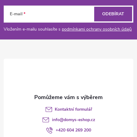
á
E-mail
ODEBÍRAT
p
Vložením e-mailu souhlasíte s
podmínkami ochrany osobních údajů
a
t
í
Kontaktní formulář
info
@
domys-eshop.cz
+420 604 269 200