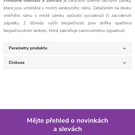
Pohodlné otevírání a zavírání
je zaručeno dvěma tlačnými zámky,
které jsou umístěné v rozích venkovního rámu. Zatlačením na desku
vnitřního rámu v místě zámku způsobí vycvaknutí či zacvaknutí
západky. Z důvodu vyšší bezpečnosti jsou dvířka opatřena
bezpečnostním lankem, které zabraňuje samovolnému vypadnutí.
Parametry produktu
Diskuse
Mějte přehled o novinkách
a slevách
Z