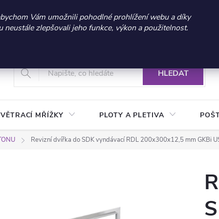
 sleva 300 Kč při nákupu nad 3.000 Kč | Platnost do 21.9.2026 
abychom Vám umožnili pohodlné prohlížení webu a díky
neustále zlepšovali jeho funkce, výkon a použitelnost.
+420 604 269 200
Vrácení a reklamace zboží
Podmínky ochrany osobních údajů
Real
HLEDAT
VĚTRACÍ MŘÍŽKY
PLOTY A PLETIVA
POŠ
RTONU
Revizní dvířka do SDK vyndávací RDL 200x300x12,5 mm GKBi US 
R
S