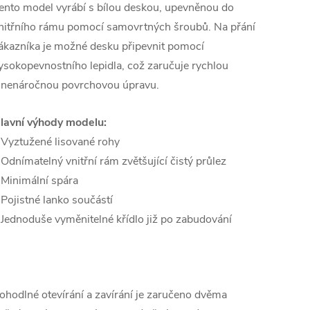
ento model vyrábí s bílou deskou, upevněnou do
nitřního rámu pomocí samovrtných šroubů. Na přání
ákazníka je možné desku připevnit pomocí
ysokopevnostního lepidla, což zaručuje rychlou
 nenáročnou povrchovou úpravu.
lavní výhody modelu:
 Vyztužené lisované rohy
 Odnímatelný vnitřní rám zvětšující čistý průlez
 Minimální spára
 Pojistné lanko součástí
 Jednoduše vyměnitelné křídlo již po zabudování
ohodlné otevírání a zavírání je zaručeno dvěma