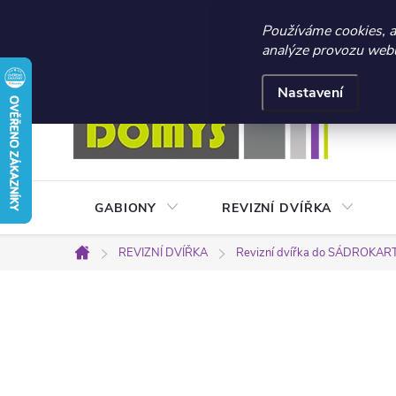
☀️ LETNÍ AKCE 2026 –
Používáme cookies, 
analýze provozu webu 
Přejít
Doprava a platba
Kontakty
Obchodní podmínky
na
Nastavení
obsah
GABIONY
REVIZNÍ DVÍŘKA
REVIZNÍ DVÍŘKA
Revizní dvířka do SÁDROKA
Domů
P
o