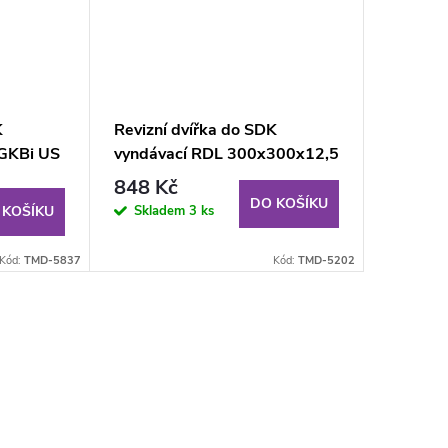
K
Revizní dvířka do SDK
 GKBi US
vyndávací RDL 300x300x12,5
mm GKBi US (V) -zelená
848 Kč
DO KOŠÍKU
Skladem
3 ks
 KOŠÍKU
Kód:
TMD-5837
Kód:
TMD-5202