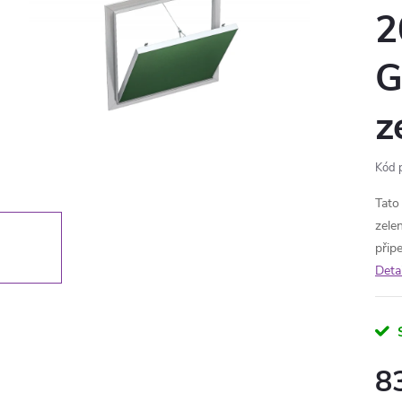
2
G
z
Kód 
Tato
zele
přip
Deta
8