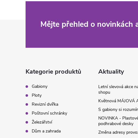
Z
Mějte přehled o novinkách
á
p
a
Kategorie produktů
Aktuality
t
Gabiony
Letní slevová akce 
shopu
Ploty
í
Květnová MÁJOVÁ A
Revizní dvířka
S gabiony si rozumíme
Poštovní schránky
NOVINKA - Plastov
Železářství
podhrabové desky
Dům a zahrada
Změna adresy provoz