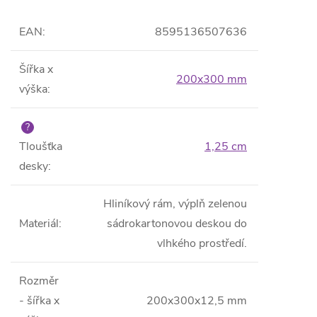
EAN
:
8595136507636
Šířka x
200x300 mm
výška
:
?
Tloušťka
1,25 cm
desky
:
Hliníkový rám, výplň zelenou
Materiál
:
sádrokartonovou deskou do
vlhkého prostředí.
Rozměr
- šířka x
200x300x12,5 mm