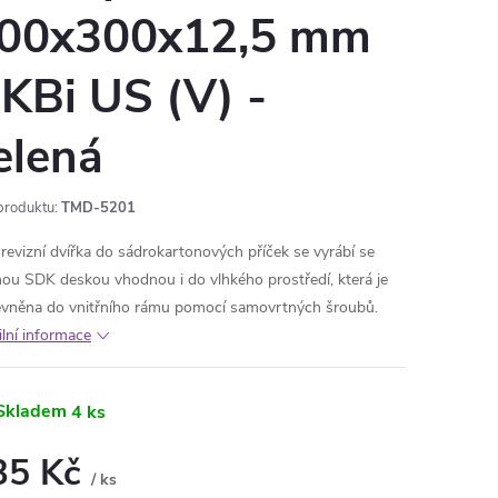
00x300x12,5 mm
KBi US (V) -
elená
produktu:
TMD-5201
 revizní dvířka do sádrokartonových příček se vyrábí se
nou SDK deskou vhodnou i do vlhkého prostředí, která je
evněna do vnitřního rámu pomocí samovrtných šroubů.
ilní informace
Skladem
4 ks
35 Kč
/ ks