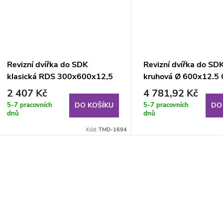
Revizní dvířka do SDK
Revizní dvířka do SD
klasická RDS 300x600x12,5
kruhová Ø 600x12.5
mm GKB KL
2 407 Kč
4 781,92 Kč
5-7 pracovních
5-7 pracovních
DO KOŠÍKU
DO
dnů
dnů
Kód:
TMD-1694