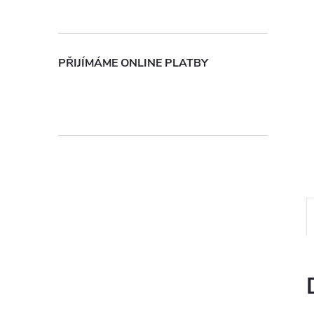
n
e
PŘIJÍMÁME ONLINE PLATBY
l