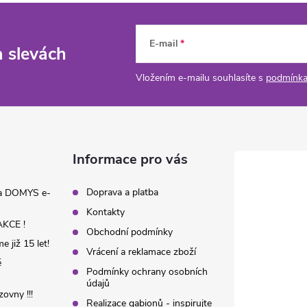
E-mail
a slevách
Vložením e-mailu souhlasíte s
podmínka
Informace pro vás
Doprava a platba
na DOMYS e-
Kontakty
KCE !
Obchodní podmínky
 již 15 let!
Vrácení a reklamace zboží
é
Podmínky ochrany osobních
údajů
ovny !!!
Realizace gabionů - inspirujte