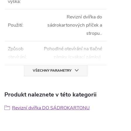
výška
:
Revizní dvířka do
Použití
:
sádrokartonových příček a
stropu..
Způsob
Pohodlné otevírání na tlačné
otevírání
:
zámky (cvakací zámky).
VŠECHNY PARAMETRY
Produkt naleznete v této kategorii
Revizní dvířka DO SÁDROKARTONU