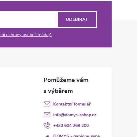
ODEBÍRAT
mi ochrany osobních údajů
Kontaktní formulář
info
@
domys-eshop.cz
+420 604 269 200
DOMYS - gabiony, sypa