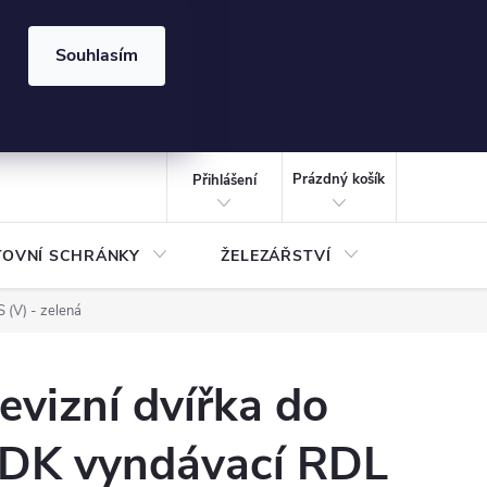
⏰ | Kód:
LÉTO2026
Souhlasím
izace gabionů - inspirujte se!
Kalkulačka gabionu 10x10 cm
CZK
NÁKUPNÍ
KOŠÍK
Prázdný košík
Přihlášení
TOVNÍ SCHRÁNKY
ŽELEZÁŘSTVÍ
TREZOR
(V) - zelená
evizní dvířka do
DK vyndávací RDL