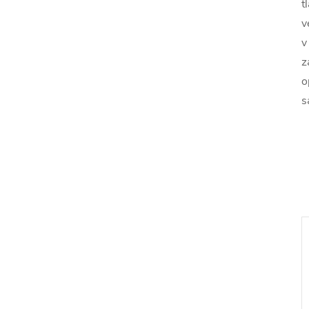
t
v
v
z
o
s