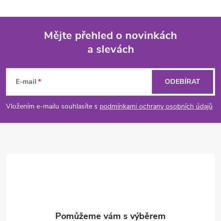
Mějte přehled o novinkách
a slevách
Z
á
E-mail
ODEBÍRAT
p
Vložením e-mailu souhlasíte s
podmínkami ochrany osobních údajů
a
t
í