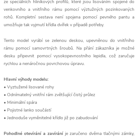
ze speciálních hliníkových profilů, které jsou lisováním spojené do
venkovního a vnitřního rámu pomocí výztužných pozinkovaných
rohů. Kompletní sestava není spojena pomocí pevného pantu a
umožňuje tak vyjmutí křídla dvířek v případě potřeby.
Tento model vyrábí se zelenou deskou, upevněnou do vnitřního
rámu pomocí samovrtných šroubů. Na přání zákazníka je možné
desku připevnit pomocí vysokopevnostního lepidla, což zaručuje
rychlou a nenáročnou povrchovou úpravu.
Hlavní výhody modelu:
• Vyztužené lisované rohy
• Odnímatelný vnitřní rám zvětšující čistý průlez
• Minimální spára
• Pojistné lanko součástí
• Jednoduše vyměnitelné křídlo již po zabudování
Pohodlné otevírání a zavírání
je zaručeno dvěma tlačnými zámky,