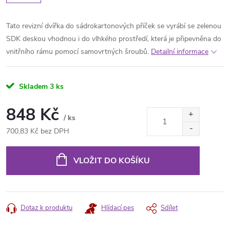
Tato revizní dvířka do sádrokartonových příček se vyrábí se zelenou
SDK deskou vhodnou i do vlhkého prostředí, která je připevněna do
vnitřního rámu pomocí samovrtných šroubů.
Detailní informace
Skladem
3 ks
848 Kč
/ ks
700,83 Kč bez DPH
Měrná
cena:
VLOŽIT DO KOŠÍKU
Dotaz k produktu
Hlídací pes
Sdílet