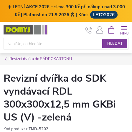
☀️ LETNÍ AKCE 2026 – sleva 300 Kč při nákupu nad 3.000
Kč | Platnost do 21.9.2026 ⏰ | Kód:
LÉTO2026
Přejít
NÁKUPNÍ
KOŠÍK
na
obsah
HLEDAT
Revizní dvířka do SÁDROKARTONU
Revizní dvířka do SDK
vyndávací RDL
300x300x12,5 mm GKBi
US (V) -zelená
Kód produktu:
TMD-5202