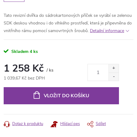
Tato revizní dvířka do sádrokartonových příček se vyrábí se zelenou
SDK deskou vhodnou i do vlhkého prostředí, která je připevněna do
vnitřního rámu pomocí samovrtných šroubů.
Detailní informace
Skladem
4 ks
1 258 Kč
/ ks
1 039,67 Kč bez DPH
Měrná
cena:
VLOŽIT DO KOŠÍKU
Dotaz k produktu
Hlídací pes
Sdílet