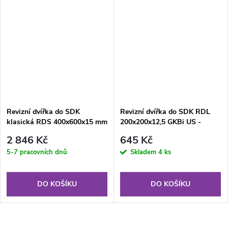
Revizní dvířka do SDK
Revizní dvířka do SDK RDL
klasická RDS 400x600x15 mm
200x200x12,5 GKBi US -
GKB KL
zelená
2 846 Kč
645 Kč
5-7 pracovních dnů
Skladem
4 ks
DO KOŠÍKU
DO KOŠÍKU