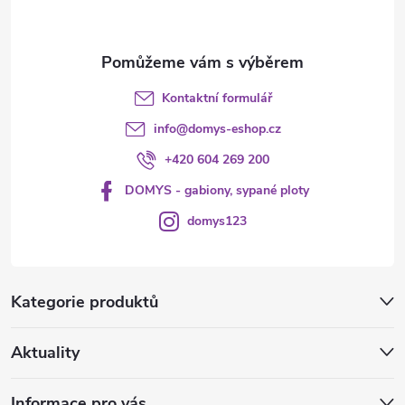
Kontaktní formulář
info
@
domys-eshop.cz
+420 604 269 200
DOMYS - gabiony, sypané ploty
domys123
Kategorie produktů
Aktuality
Informace pro vás