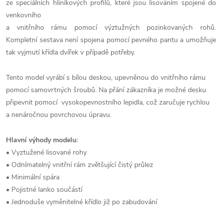
ze speciálních hliníkových profilů, které jsou lisováním spojené do
venkovního
a vnitřního rámu pomocí výztužných pozinkovaných rohů.
Kompletní sestava není spojena pomocí pevného pantu a umožňuje
tak vyjmutí křídla dvířek v případě potřeby.
Tento model vyrábí s bílou deskou, upevněnou do vnitřního rámu
pomocí samovrtných šroubů. Na přání zákazníka je možné desku
připevnit pomocí vysokopevnostního lepidla, což zaručuje rychlou
a nenáročnou povrchovou úpravu.
Hlavní výhody modelu:
• Vyztužené lisované rohy
• Odnímatelný vnitřní rám zvětšující čistý průlez
• Minimální spára
• Pojistné lanko součástí
• Jednoduše vyměnitelné křídlo již po zabudování