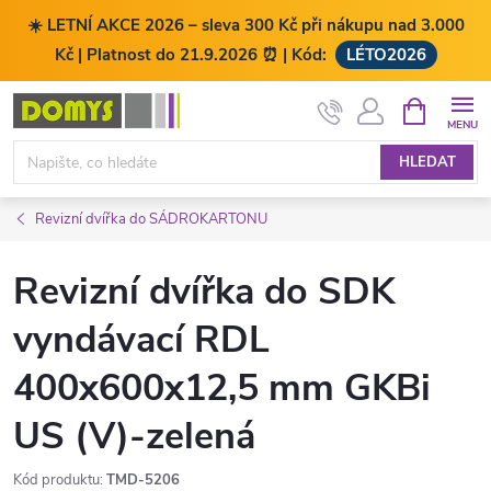
☀️ LETNÍ AKCE 2026 – sleva 300 Kč při nákupu nad 3.000
Kč | Platnost do 21.9.2026 ⏰ | Kód:
LÉTO2026
Přejít
NÁKUPNÍ
KOŠÍK
na
obsah
HLEDAT
Revizní dvířka do SÁDROKARTONU
Revizní dvířka do SDK
vyndávací RDL
400x600x12,5 mm GKBi
US (V)-zelená
Kód produktu:
TMD-5206