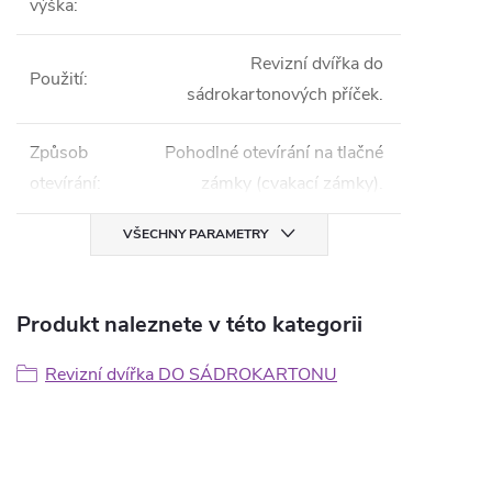
výška
:
Revizní dvířka do
Použití
:
sádrokartonových příček.
Způsob
Pohodlné otevírání na tlačné
otevírání
:
zámky (cvakací zámky).
VŠECHNY PARAMETRY
Produkt naleznete v této kategorii
Revizní dvířka DO SÁDROKARTONU