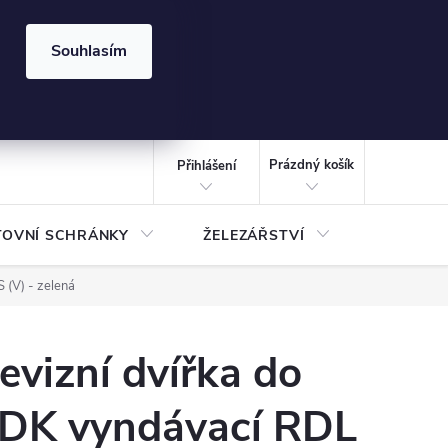
⏰ | Kód:
LÉTO2026
Souhlasím
izace gabionů - inspirujte se!
Kalkulačka gabionu 10x10 cm
CZK
NÁKUPNÍ
KOŠÍK
Prázdný košík
Přihlášení
TOVNÍ SCHRÁNKY
ŽELEZÁŘSTVÍ
TREZOR
(V) - zelená
evizní dvířka do
DK vyndávací RDL