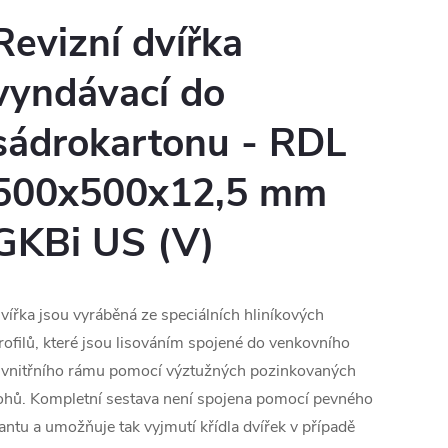
Revizní dvířka
vyndávací do
sádrokartonu - RDL
500x500x12,5 mm
GKBi US (V)
vířka jsou vyráběná ze speciálních hliníkových
rofilů, které jsou lisováním spojené do venkovního
 vnitřního rámu pomocí výztužných pozinkovaných
ohů. Kompletní sestava není spojena pomocí pevného
antu a umožňuje tak vyjmutí křídla dvířek v případě