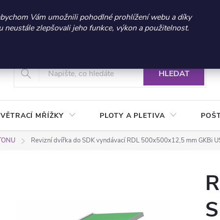
 sleva 300 Kč při nákupu nad 3.000 Kč | Platnost do 21.9.2026 
abychom Vám umožnili pohodlné prohlížení webu a díky
neustále zlepšovali jeho funkce, výkon a použitelnost.
+420 604 269 200
Vrácení a reklamace zboží
Podmínky ochrany osobních údajů
Real
HLEDAT
VĚTRACÍ MŘÍŽKY
PLOTY A PLETIVA
POŠ
RTONU
Revizní dvířka do SDK vyndávací RDL 500x500x12,5 mm GKBi US 
R
S