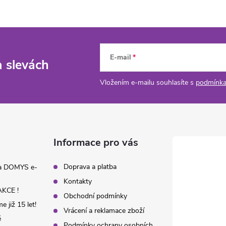
E-mail
a slevách
Vložením e-mailu souhlasíte s
podmínka
Informace pro vás
Doprava a platba
na DOMYS e-
Kontakty
KCE !
Obchodní podmínky
 již 15 let!
Vrácení a reklamace zboží
é
Podmínky ochrany osobních