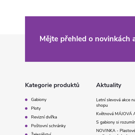
Z
Mějte přehled o novinkách
á
p
a
Kategorie produktů
Aktuality
t
Gabiony
Letní slevová akce 
shopu
Ploty
í
Květnová MÁJOVÁ A
Revizní dvířka
S gabiony si rozumíme
Poštovní schránky
NOVINKA - Plastov
Železářství