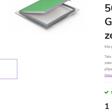
5
G
z
Kód 
Tato
zele
přip
Deta
1