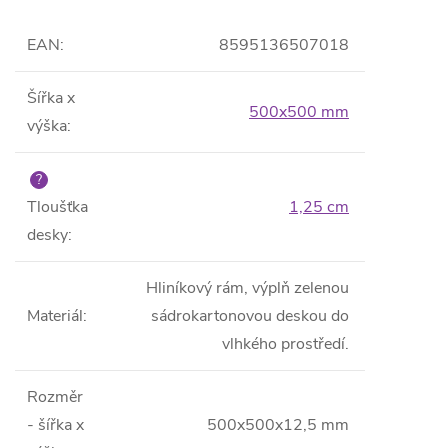
EAN
:
8595136507018
Šířka x
500x500 mm
výška
:
?
Tloušťka
1,25 cm
desky
:
Hliníkový rám, výplň zelenou
Materiál
:
sádrokartonovou deskou do
vlhkého prostředí.
Rozměr
- šířka x
500x500x12,5 mm