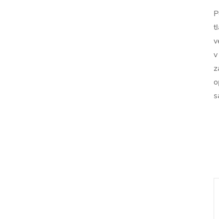
P
t
v
v
z
o
s