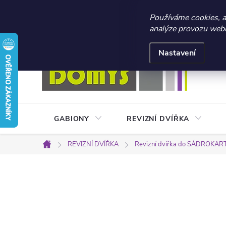
☀️ LETNÍ AKCE 2026 –
Používáme cookies, 
analýze provozu webu 
Přejít
Doprava a platba
Kontakty
Obchodní podmínky
na
Nastavení
obsah
GABIONY
REVIZNÍ DVÍŘKA
REVIZNÍ DVÍŘKA
Revizní dvířka do SÁDROKA
Domů
P
o