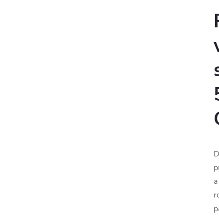
D
p
a
r
p