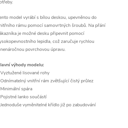
otřeby.
ento model vyrábí s bílou deskou, upevněnou do
nitřního rámu pomocí samovrtných šroubů. Na přání
ákazníka je možné desku připevnit pomocí
ysokopevnostního lepidla, což zaručuje rychlou
 nenáročnou povrchovou úpravu.
lavní výhody modelu:
 Vyztužené lisované rohy
 Odnímatelný vnitřní rám zvětšující čistý průlez
 Minimální spára
 Pojistné lanko součástí
 Jednoduše vyměnitelné křídlo již po zabudování