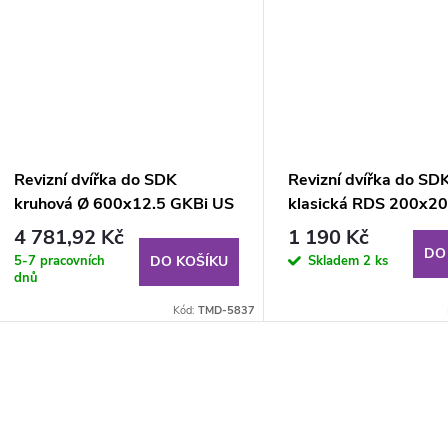
Revizní dvířka do SDK
Revizní dvířka do SD
kruhová Ø 600x12.5 GKBi US
klasická RDS 200x2
mm GKBi US (impreg
4 781,92 Kč
1 190 Kč
DO
5-7 pracovních
Skladem
2 ks
DO KOŠÍKU
dnů
Kód:
TMD-5837