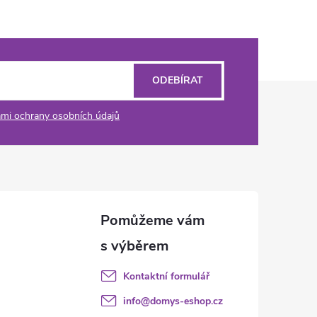
ODEBÍRAT
mi ochrany osobních údajů
Kontaktní formulář
info
@
domys-eshop.cz