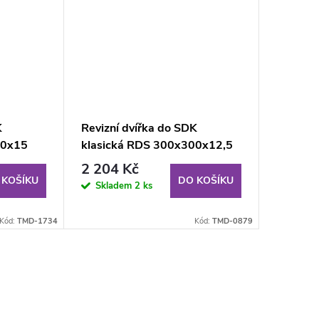
K
Revizní dvířka do SDK
00x15
klasická RDS 300x300x12,5
novaná)
mm GKB KL
2 204 Kč
 KOŠÍKU
DO KOŠÍKU
Skladem
2 ks
Kód:
TMD-1734
Kód:
TMD-0879