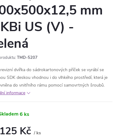
00x500x12,5 mm
KBi US (V) -
elená
produktu:
TMD-5207
 revizní dvířka do sádrokartonových příček se vyrábí se
nou SDK deskou vhodnou i do vlhkého prostředí, která je
evněna do vnitřního rámu pomocí samovrtných šroubů.
ilní informace
Skladem
6 ks
 125 Kč
/ ks