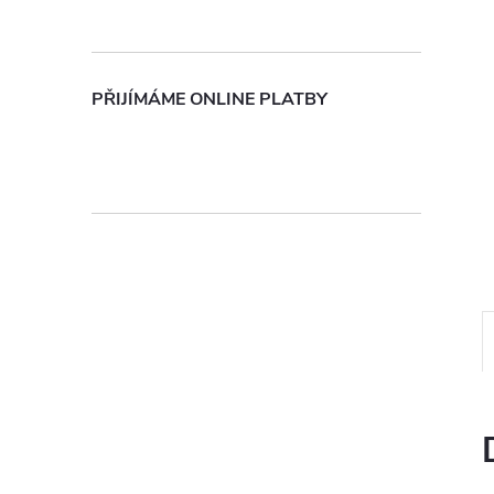
n
e
PŘIJÍMÁME ONLINE PLATBY
l