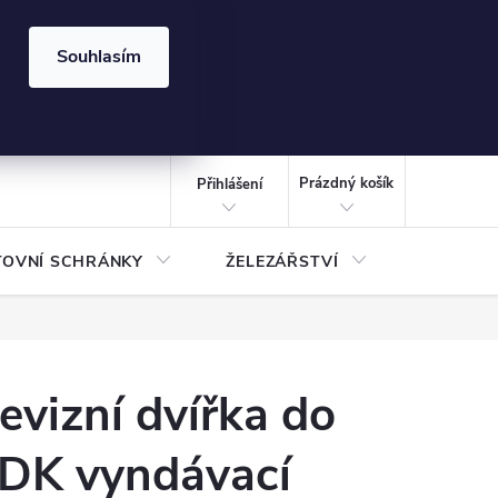
⏰ | Kód:
LÉTO2026
Souhlasím
izace gabionů - inspirujte se!
Kalkulačka gabionu 10x10 cm
CZK
NÁKUPNÍ
KOŠÍK
Prázdný košík
Přihlášení
TOVNÍ SCHRÁNKY
ŽELEZÁŘSTVÍ
TREZOR
evizní dvířka do
DK vyndávací