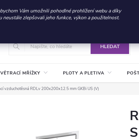
 sleva 300 Kč při nákupu nad 3.000 Kč | Platnost do 21.9.2026 
abychom Vám umožnili pohodlné prohlížení webu a díky
neustále zlepšovali jeho funkce, výkon a použitelnost.
+420 604 269 200
Vrácení a reklamace zboží
Podmínky ochrany osobních údajů
Real
HLEDAT
VĚTRACÍ MŘÍŽKY
PLOTY A PLETIVA
POŠ
vací vzduchotěsná RDLv 200x200x12.5 mm GKBi US (V)
R
S