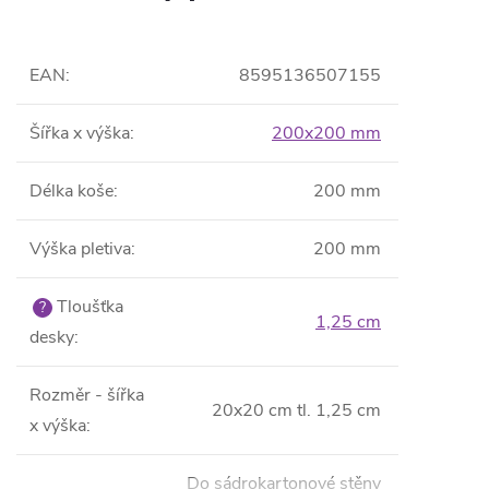
EAN
:
8595136507155
Šířka x výška
:
200x200 mm
Délka koše
:
200 mm
Výška pletiva
:
200 mm
Tloušťka
?
1,25 cm
desky
:
Rozměr - šířka
20x20 cm tl. 1,25 cm
x výška
:
Do sádrokartonové stěny