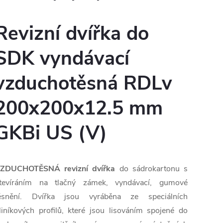
Revizní dvířka do
SDK vyndávací
vzduchotěsná RDLv
200x200x12.5 mm
GKBi US (V)
ZDUCHOTĚSNÁ revizní dvířka
do sádrokartonu s
tevíráním na tlačný zámek, vyndávací, gumové
ěsnění. Dvířka jsou vyráběna ze speciálních
liníkových profilů, které jsou lisováním spojené do