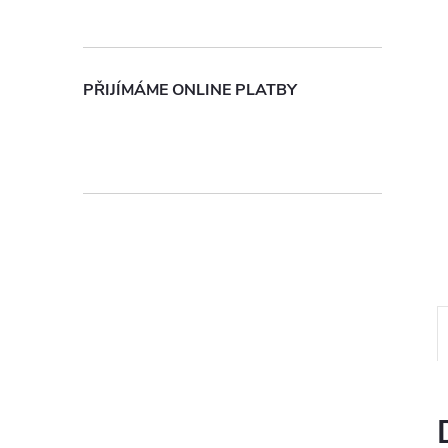
n
e
PŘIJÍMÁME ONLINE PLATBY
l