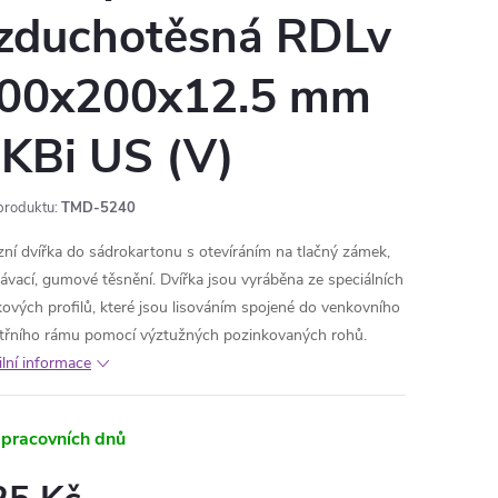
zduchotěsná RDLv
00x200x12.5 mm
KBi US (V)
produktu:
TMD-5240
zní dvířka do sádrokartonu s otevíráním na tlačný zámek,
ávací, gumové těsnění. Dvířka jsou vyráběna ze speciálních
kových profilů
, které jsou lisováním spojené do venkovního
itřního rámu pomocí výztužných pozinkovaných rohů.
ilní informace
 pracovních dnů