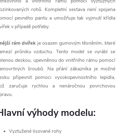
enkovního a vnitřního rámu pomocí výztužných
ozinkovaných rohů. Kompletní sestava není spojena
omocí pevného pantu a umožňuje tak vyjmutí křídla
vířek v případě potřeby.
nější rám dvířek
je osazen gumovým těsněním, které
amezí průniku vzduchu. Tento model se vyrábí se
elenou deskou, upevněnou do vnitřního rámu pomocí
amovrtných šroubů. Na přání zákazníka je možné
esku připevnit pomoci vysokopevnostního lepidla,
ož zaručuje rychlou a nenáročnou povrchovou
pravu.
Hlavní výhody modelu:
Vyztužené lisované rohy