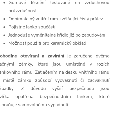
Gumové těsnění testované na vzduchovou
průvzdušnost
Odnímatelný vnitřní rám zvětšující čistý průlez
Pojistné lanko součástí
Jednoduše vyměnitelné křídlo již po zabudování
Možnost použití pro karamický obklad
ohodlné otevírání a zavírání
je zaručeno dvěma
lačnými zámky, které jsou umístěné v rozích
enkovního rámu. Zatlačením na desku vnitřního rámu
 místě zámku způsobí vycvaknutí či zacvaknutí
ápadky. Z důvodu vyšší bezpečnosti jsou
vířka
opatřena bezpečnostním lankem, které
abraňuje samovolnému vypadnutí.