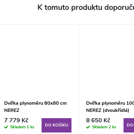
K tomuto produktu doporuču
Dvířka plynoměru 80x80 cm
Dvířka plynoměru 1
NEREZ
NEREZ (dvoukřídlá)
7 779 Kč
8 650 Kč
DO KOŠÍKU
DO
Skladem
1 ks
Skladem
2 ks