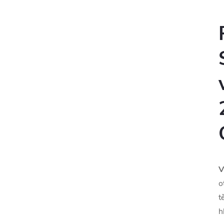
V
o
t
h