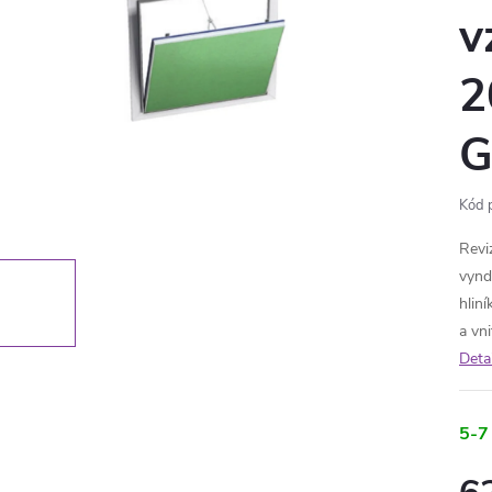
v
2
G
Kód 
Revi
vynd
hliní
a vn
Deta
5-7