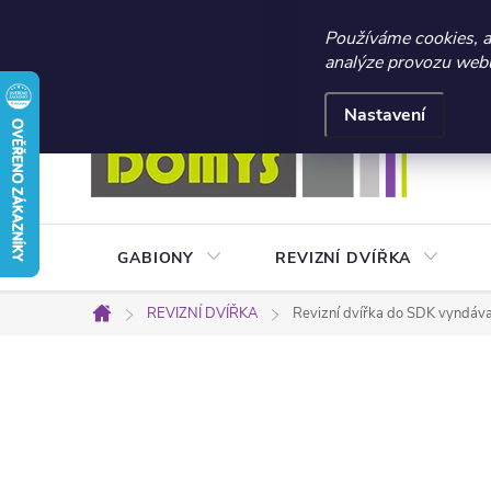
☀️ LETNÍ AKCE 2026 –
Používáme cookies, 
analýze provozu webu 
Přejít
Doprava a platba
Kontakty
Obchodní podmínky
na
Nastavení
obsah
GABIONY
REVIZNÍ DVÍŘKA
REVIZNÍ DVÍŘKA
Revizní dvířka do SDK vyndá
Domů
P
o