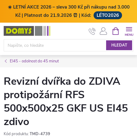
☀️ LETNÍ AKCE 2026 – sleva 300 Kč při nákupu nad 3.000
Kč | Platnost do 21.9.2026 ⏰ | Kód:
LÉTO2026
Přejít
NÁKUPNÍ
KOŠÍK
na
obsah
HLEDAT
EI45 - odolnost do 45 minut
Revizní dvířka do ZDIVA
protipožární RFS
500x500x25 GKF US EI45
zdivo
Kód produktu:
TMD-4739