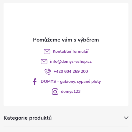
t
í
Kontaktní formulář
info
@
domys-eshop.cz
+420 604 269 200
DOMYS - gabiony, sypané ploty
domys123
Kategorie produktů