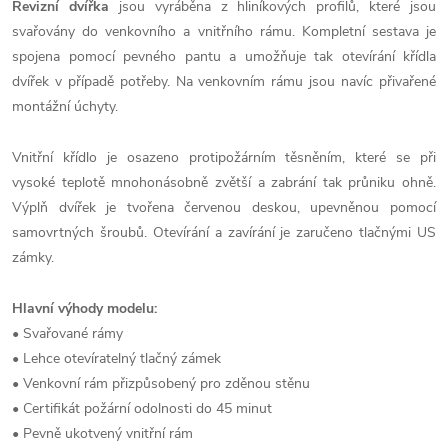
Revizní dvířka
jsou vyráběna z hliníkových profilů, které jsou
svařovány do venkovního a vnitřního rámu. Kompletní sestava je
spojena pomocí pevného pantu a umožňuje tak otevírání křídla
dvířek v případě potřeby. Na venkovním rámu jsou navíc přivařené
montážní úchyty.
Vnitřní křídlo je osazeno protipožárním těsněním, které se při
vysoké teplotě mnohonásobně zvětší a zabrání tak průniku ohně.
Výplň dvířek je tvořena červenou deskou, upevněnou pomocí
samovrtných šroubů. Otevírání a zavírání je zaručeno tlačnými US
zámky.
Hlavní výhody modelu:
• Svařované rámy
• Lehce otevíratelný tlačný zámek
• Venkovní rám přizpůsobený pro zděnou stěnu
• Certifikát požární odolnosti do 45 minut
• Pevně ukotvený vnitřní rám