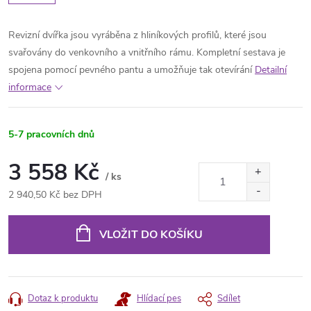
Revizní dvířka jsou vyráběna z hliníkových profilů, které jsou
svařovány do venkovního a vnitřního rámu. Kompletní sestava je
spojena pomocí pevného pantu a umožňuje tak otevírání
Detailní
informace
5-7 pracovních dnů
3 558 Kč
/ ks
2 940,50 Kč bez DPH
Měrná
cena:
VLOŽIT DO KOŠÍKU
Dotaz k produktu
Hlídací pes
Sdílet