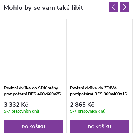
Revizní dvířka do SDK stěny
Revizní dvířka do ZDIVA
protipožární RFS 400x600x25
protipožární RFS 300x400x15
mm GKF US EI45
mm GKF US EI20
3 332 Kč
2 865 Kč
5-7 pracovních dnů
5-7 pracovních dnů
DO KOŠÍKU
DO KOŠÍKU