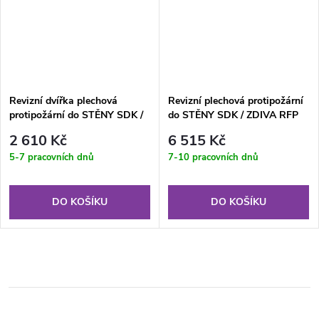
Revizní dvířka plechová
Revizní plechová protipožární
protipožární do STĚNY SDK /
do STĚNY SDK / ZDIVA RFP
ZDIVA RFP 300x300 KL EI45
500x500 KL EI90
2 610 Kč
6 515 Kč
5-7 pracovních dnů
7-10 pracovních dnů
DO KOŠÍKU
DO KOŠÍKU