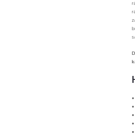
r
r
z
b
s
D
k
•
•
•
•
•