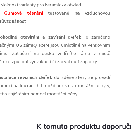
 Možnost varianty pro keramický obklad
•
Gumové těsnění
testované na vzduchovou
růvzdušnost
ohodlné otevírání a zavírání dvířek
je zaručeno
lačnými US zámky, které jsou umístěné na venkovním
ámu. Zatlačení na desku vnitřního rámu v místě
ámku způsobí vycvaknutí či zacvaknutí západky.
nstalace revizních dvířek
do zděné stěny se provádí
omocí natloukacích hmoždinek skrz montážní úchyty,
ebo zajištěním pomocí montážní pěny.
K tomuto produktu doporuču