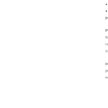
•
p
P
t
r
z
I
p
n