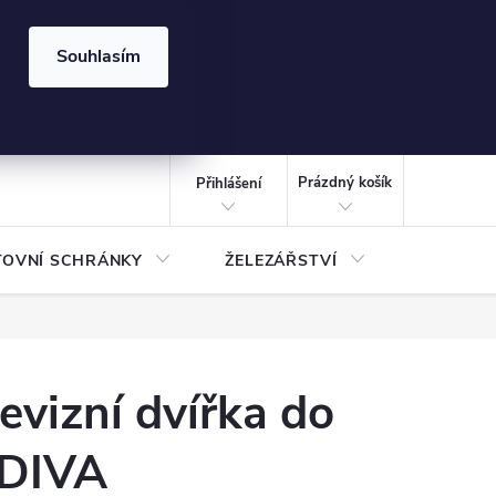
⏰ | Kód:
LÉTO2026
Souhlasím
izace gabionů - inspirujte se!
Kalkulačka gabionu 10x10 cm
CZK
NÁKUPNÍ
KOŠÍK
Prázdný košík
Přihlášení
TOVNÍ SCHRÁNKY
ŽELEZÁŘSTVÍ
TREZOR
evizní dvířka do
DIVA