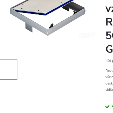
v
R
5
G
Kód 
Revi
výkl
desk
vidi