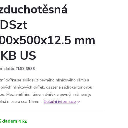
zduchotěsná
DSzt
00x500x12.5 mm
KB US
produktu:
TMD-3588
zní dvířka se skládají z pevného hliníkového rámu a
opných hliníkových dvířek, osazené sádrokartonovou
ou. Mezi vnitřním rámem dvířek a pevným rámem je
telná mezera cca 1,5mm.
Detailní informace
Skladem
4 ks