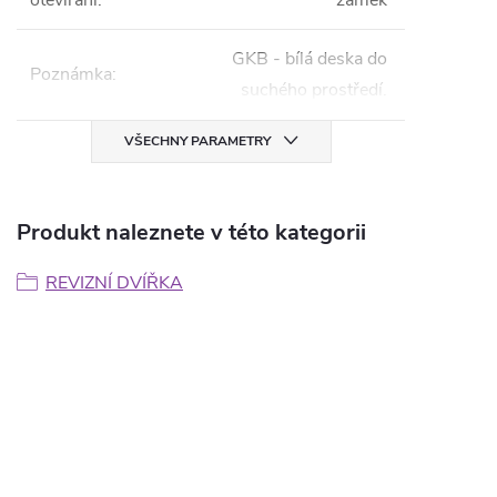
otevírání
:
zámek
GKB - bílá deska do
Poznámka
:
suchého prostředí.
VŠECHNY PARAMETRY
Produkt naleznete v této kategorii
REVIZNÍ DVÍŘKA