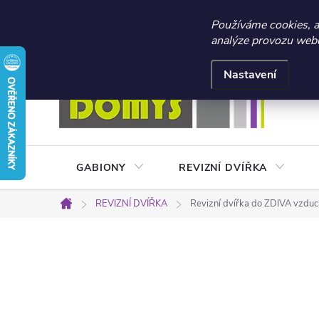
☀️ LETNÍ AKCE 2026 –
Používáme cookies, 
analýze provozu webu 
Přejít
Doprava a platba
Kontakty
Obchodní podmínky
na
Nastavení
obsah
GABIONY
REVIZNÍ DVÍŘKA
REVIZNÍ DVÍŘKA
Revizní dvířka do ZDIVA vzd
Domů
P
o