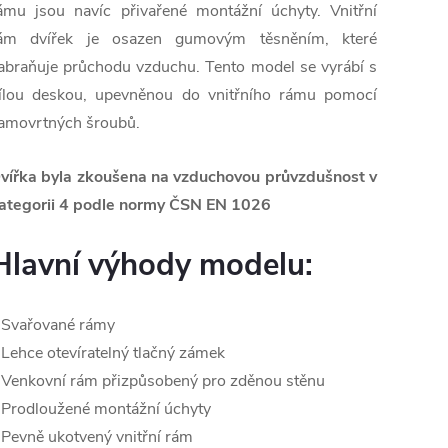
ámu jsou navíc přivařené montážní úchyty. Vnitřní
ám dvířek je osazen gumovým těsněním, které
abraňuje průchodu vzduchu. Tento model se vyrábí s
ílou deskou, upevněnou do vnitřního rámu pomocí
amovrtných šroubů.
vířka byla zkoušena na vzduchovou průvzdušnost v
ategorii 4 podle normy ČSN EN 1026
Hlavní výhody modelu:
 Svařované rámy
 Lehce otevíratelný tlačný zámek
 Venkovní rám přizpůsobený pro zděnou stěnu
 Prodloužené montážní úchyty
 Pevně ukotvený vnitřní rám