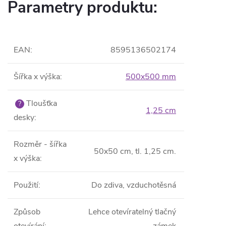
Parametry produktu:
EAN
:
8595136502174
Šířka x výška
:
500x500 mm
Tloušťka
?
1,25 cm
desky
:
Rozměr - šířka
50x50 cm, tl. 1,25 cm.
x výška
:
Použití
:
Do zdiva, vzduchotěsná
Způsob
Lehce otevíratelný tlačný