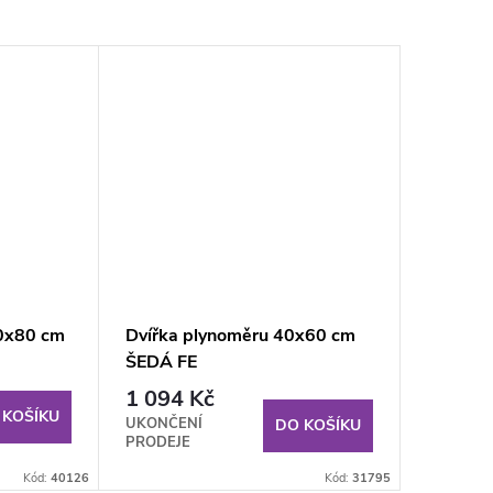
00x80 cm
Dvířka plynoměru 40x60 cm
ŠEDÁ FE
1 094 Kč
 KOŠÍKU
UKONČENÍ
DO KOŠÍKU
PRODEJE
Kód:
40126
Kód:
31795