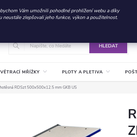
 sleva 300 Kč při nákupu nad 3.000 Kč | Platnost do 21.9.2026 
abychom Vám umožnili pohodlné prohlížení webu a díky
neustále zlepšovali jeho funkce, výkon a použitelnost.
+420 604 269 200
Vrácení a reklamace zboží
Podmínky ochrany osobních údajů
Real
HLEDAT
VĚTRACÍ MŘÍŽKY
PLOTY A PLETIVA
POŠ
uchotěsná RDSzt 500x500x12.5 mm GKB US
R
Z