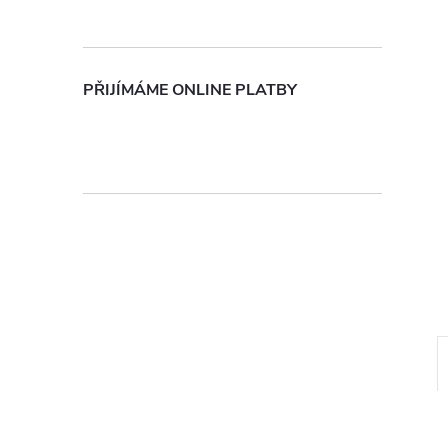
n
e
PŘIJÍMÁME ONLINE PLATBY
l