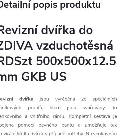
Detailní popis produktu
Revizní dvířka do
ZDIVA vzduchotěsná
RDSzt 500x500x12.5
mm GKB US
evizní dvířka
jsou vyráběná ze speciálních
liníkových profilů, které jsou svařovány do
enkovního a vnitřního rámu. Kompletní sestava je
pojena pomocí pevného pantu a umožňuje tak
tevírání křídla dvířek v případě potřeby. Na venkovním