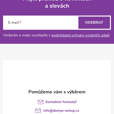
a slevách
Z
á
E-mail
ODEBÍRAT
p
Vložením e-mailu souhlasíte s
podmínkami ochrany osobních údajů
a
t
í
Kontaktní formulář
info
@
domys-eshop.cz