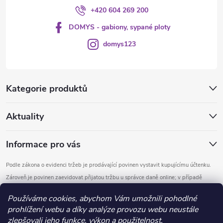
+420 604 269 200
DOMYS - gabiony, sypané ploty
domys123
Kategorie produktů
Aktuality
Informace pro vás
Podle zákona o evidenci tržeb je prodávající povinen vystavit kupujícímu účtenku.
Zároveň je povinen zaevidovat přijatou tržbu u správce daně online; v případě
technického výpadku pak nejpozději do 48 hodin.
Používáme cookies, abychom Vám umožnili pohodlné
prohlížení webu a díky analýze provozu webu neustále
Copyright 2026
DOMYS
. Všechna práva vyhrazena.
Upravit nastavení
zlepšovali jeho funkce, výkon a použitelnost.