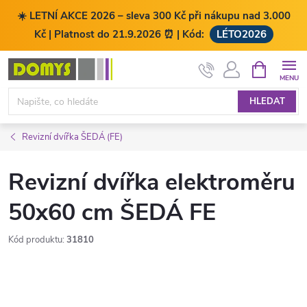
☀️ LETNÍ AKCE 2026 – sleva 300 Kč při nákupu nad 3.000
Kč | Platnost do 21.9.2026 ⏰ | Kód:
LÉTO2026
Přejít
NÁKUPNÍ
KOŠÍK
na
obsah
HLEDAT
Revizní dvířka ŠEDÁ (FE)
Revizní dvířka elektroměru
50x60 cm ŠEDÁ FE
Kód produktu:
31810