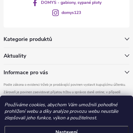
DOMYS - gabiony, sypané ploty
domys123
Kategorie produktů
Aktuality
Informace pro vás
Podle zákona o evidenci tržeb je prodávající povinen vystavit kupujícímu účtenku.
Zároveň je povinen zaevidovat přijatou tržbu u správce daně online; v případě
technického výpadku pak nejpozději do 48 hodin.
Používáme cookies, abychom Vám umožnili pohodlné
prohlížení webu a díky analýze provozu webu neustále
Copyright 2026
DOMYS
. Všechna práva vyhrazena.
Upravit nastavení
zlepšovali jeho funkce, výkon a použitelnost.
cookies
Nastavení