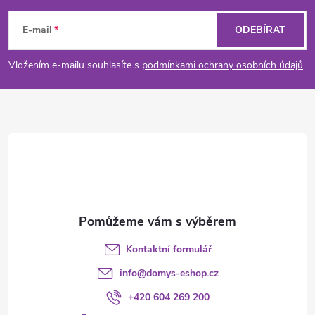
á
E-mail
ODEBÍRAT
p
Vložením e-mailu souhlasíte s
podmínkami ochrany osobních údajů
a
t
í
Kontaktní formulář
info
@
domys-eshop.cz
+420 604 269 200