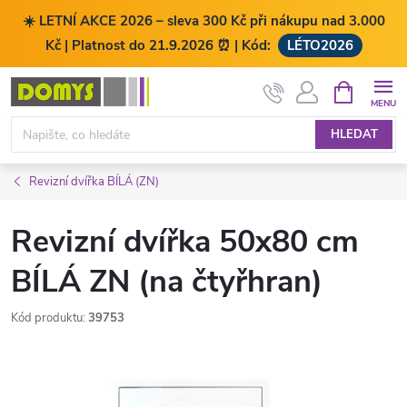
☀️ LETNÍ AKCE 2026 – sleva 300 Kč při nákupu nad 3.000
Kč | Platnost do 21.9.2026 ⏰ | Kód:
LÉTO2026
Přejít
NÁKUPNÍ
KOŠÍK
na
obsah
HLEDAT
Revizní dvířka BÍLÁ (ZN)
Revizní dvířka 50x80 cm
BÍLÁ ZN (na čtyřhran)
Kód produktu:
39753