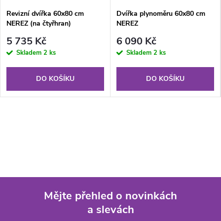
Revizní dvířka 60x80 cm
Dvířka plynoměru 60x80 cm
NEREZ (na čtyřhran)
NEREZ
5 735 Kč
6 090 Kč
Skladem
2 ks
Skladem
2 ks
DO KOŠÍKU
DO KOŠÍKU
Mějte přehled o novinkách
a slevách
Z