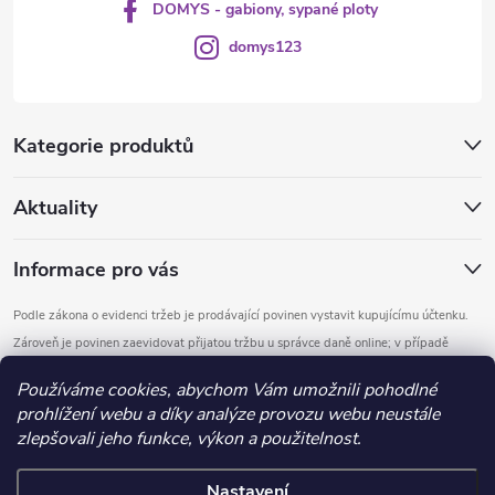
DOMYS - gabiony, sypané ploty
domys123
Kategorie produktů
Aktuality
Informace pro vás
Podle zákona o evidenci tržeb je prodávající povinen vystavit kupujícímu účtenku.
Zároveň je povinen zaevidovat přijatou tržbu u správce daně online; v případě
technického výpadku pak nejpozději do 48 hodin.
Používáme cookies, abychom Vám umožnili pohodlné
prohlížení webu a díky analýze provozu webu neustále
Copyright 2026
DOMYS
. Všechna práva vyhrazena.
Upravit nastavení
zlepšovali jeho funkce, výkon a použitelnost.
cookies
Nastavení