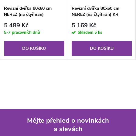
Revizní dvířka 80x60 cm
Revizní dvířka 80x60 cm
NEREZ (na čtyřhran)
NEREZ (na čtyřhran) KR
5 489 Kč
5 169 Kč
5-7 pracovních dnů
Skladem
5 ks
DO KOŠÍKU
DO KOŠÍKU
Mějte přehled o novinkách
a slevách
Z