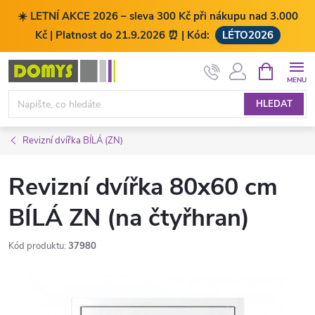
☀️ LETNÍ AKCE 2026 – sleva 300 Kč při nákupu nad 3.000
Kč | Platnost do 21.9.2026 ⏰ | Kód:
LÉTO2026
Přejít
NÁKUPNÍ
KOŠÍK
na
obsah
HLEDAT
Revizní dvířka BÍLÁ (ZN)
Revizní dvířka 80x60 cm
BÍLÁ ZN (na čtyřhran)
Kód produktu:
37980