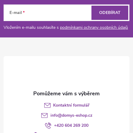
á
E-mail
ODEBÍRAT
p
Vložením e-mailu souhlasíte s
podmínkami ochrany osobních údajů
a
t
í
Kontaktní formulář
info
@
domys-eshop.cz
+420 604 269 200