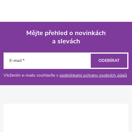
Mějte přehled o novinkách
a slevách
Z
á
E-mail
ODEBÍRAT
p
Vložením e-mailu souhlasíte s
podmínkami ochrany osobních údajů
a
t
í