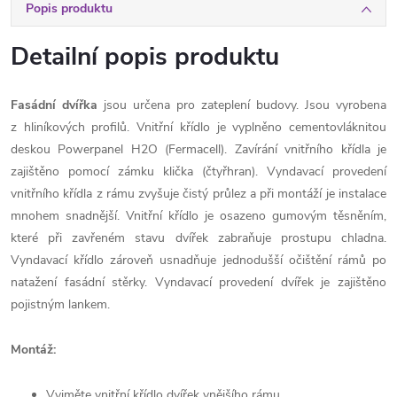
Popis produktu
Detailní popis produktu
Fasádní dvířka
jsou určena pro zateplení budovy. Jsou vyrobena
z hliníkových profilů. Vnitřní křídlo je vyplněno cementovláknitou
deskou Powerpanel H2O (Fermacell). Zavírání vnitřního křídla je
zajištěno pomocí zámku klička (čtyřhran). Vyndavací provedení
vnitřního křídla z rámu zvyšuje čistý průlez a při montáží je instalace
mnohem snadnější. Vnitřní křídlo je osazeno gumovým těsněním,
které při zavřeném stavu dvířek zabraňuje prostupu chladna.
Vyndavací křídlo zároveň usnadňuje jednodušší očištění rámů po
natažení fasádní stěrky. Vyndavací provedení dvířek je zajištěno
pojistným lankem.
Montáž:
Vyjměte vnitřní křídlo dvířek vnějšího rámu