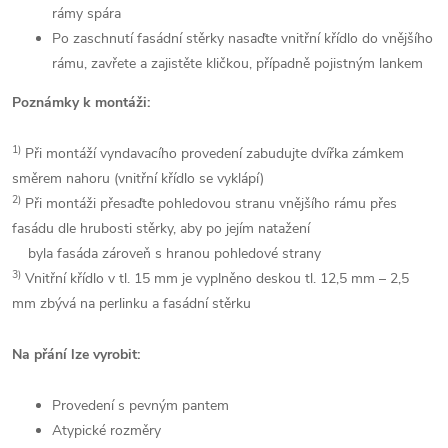
rámy spára
Po zaschnutí fasádní stěrky nasaďte vnitřní křídlo do vnějšího
rámu, zavřete a zajistěte kličkou, případně pojistným lankem
Poznámky k montáži:
1)
Při montáží vyndavacího provedení zabudujte dvířka zámkem
směrem nahoru (vnitřní křídlo se vyklápí)
2)
Při montáži přesaďte pohledovou stranu vnějšího rámu přes
fasádu dle hrubosti stěrky, aby po jejím natažení
byla fasáda zároveň s hranou pohledové strany
3)
Vnitřní křídlo v tl. 15 mm je vyplněno deskou tl. 12,5 mm – 2,5
mm zbývá na perlinku a fasádní stěrku
Na přání lze vyrobit:
Provedení s pevným pantem
Atypické rozměry