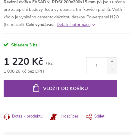
Revizní dvířka FASÁDNÍ RDSf 200x200x15 mm (v)
jsou určena
pro zateplení budovy. Jsou vyrobena z hliníkových profilů. Vnitřní
křídlo je vyplněno cementovláknitou deskou Powerpanel H2O
(Fermacell).
Celé vyndávací.
Detailní informace
Skladem
3 ks
1 220 Kč
/ ks
1 008,26 Kč bez DPH
Měrná
cena:
VLOŽIT DO KOŠÍKU
Dotaz k produktu
Hlídací pes
Sdílet