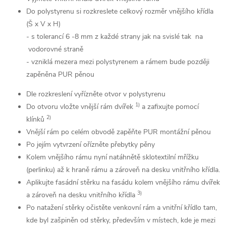
Do polystyrenu si rozkreslete celkový rozměr vnějšího křídla
(Š x V x H)
- s tolerancí 6 -8 mm z každé strany jak na svislé tak na
vodorovné straně
- vzniklá mezera mezi polystyrenem a rámem bude později
zapěněna PUR pěnou
Dle rozkreslení vyřízněte otvor v polystyrenu
1)
Do otvoru vložte vnější rám dvířek
a zafixujte pomocí
2)
klínků
Vnější rám po celém obvodě zapěňte PUR montážní pěnou
Po jejím vytvrzení ořízněte přebytky pěny
Kolem vnějšího rámu nyní natáhnětě sklotextilní mřížku
(perlinku) až k hraně rámu a zároveň na desku vnitřního křídla.
Aplikujte fasádní stěrku na fasádu kolem vnějšího rámu dvířek
3)
a zároveň na desku vnitřního křídla
Po natažení stěrky očistěte venkovní rám a vnitřní křídlo tam,
kde byl zašpiněn od stěrky, především v místech, kde je mezi