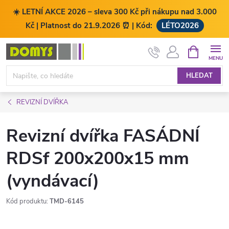
☀️ LETNÍ AKCE 2026 – sleva 300 Kč při nákupu nad 3.000
Kč | Platnost do 21.9.2026 ⏰ | Kód:
LÉTO2026
Přejít
NÁKUPNÍ
KOŠÍK
na
obsah
HLEDAT
REVIZNÍ DVÍŘKA
Revizní dvířka FASÁDNÍ
RDSf 200x200x15 mm
(vyndávací)
Kód produktu:
TMD-6145