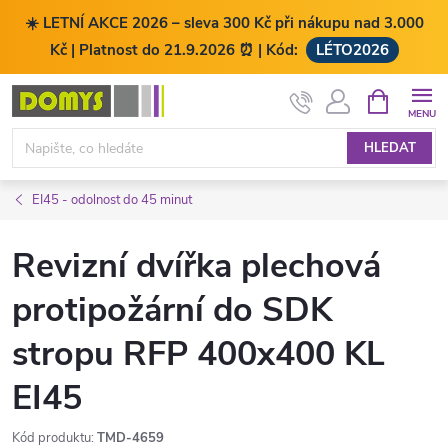
☀️ LETNÍ AKCE 2026 – sleva 300 Kč při nákupu nad 3.000
Kč | Platnost do 21.9.2026 ⏰ | Kód:
LÉTO2026
Přejít
NÁKUPNÍ
KOŠÍK
na
obsah
HLEDAT
EI45 - odolnost do 45 minut
Revizní dvířka plechová
protipožární do SDK
stropu RFP 400x400 KL
EI45
Kód produktu:
TMD-4659