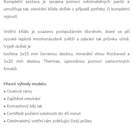
Kompletní sestava je spojena pomocí odnímatelných pantů a
umožňuje tak otevírání křídla dvířek v případě potřeby či kompletní
vyjmutí.
Vnitřní křídlo je osazeno protipožárním těsněním, které se při
vysoké teplotě mnohonásobně zvětší a zabrání tak průniku ohně.
Výplň dvířek je
tvořena 1x15 mm červenou deskou, minerální vlnou Rockwool a
1x20 mm deskou Thermax, upevněnou pomocí samovrtných
šroubů.
Hlavní výhody modelu:
• Ocelové rámy
• Zajištěné otevírání
• Komaxitový bílý lak
• Certifikát požární odolnosti do 45 minut
• Odnímatelný vnitřní rám zvětšující čistý průlez