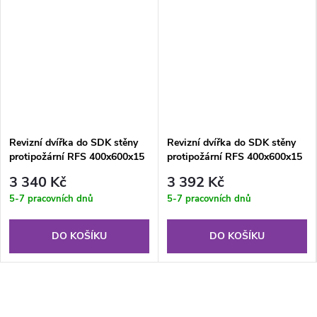
Revizní dvířka do SDK stěny
Revizní dvířka do SDK stěny
protipožární RFS 400x600x15
protipožární RFS 400x600x15
mm GKF US EI20
mm GKF US EI30
3 340 Kč
3 392 Kč
5-7 pracovních dnů
5-7 pracovních dnů
DO KOŠÍKU
DO KOŠÍKU