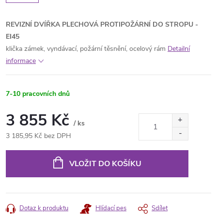
REVIZNÍ DVÍŘKA PLECHOVÁ PROTIPOŽÁRNÍ DO STROPU -
EI45
klička zámek, vyndávací, požární těsnění, ocelový rám
Detailní
informace
7-10 pracovních dnů
3 855 Kč
/ ks
3 185,95 Kč bez DPH
Měrná
cena:
VLOŽIT DO KOŠÍKU
Dotaz k produktu
Hlídací pes
Sdílet