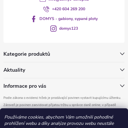
+420 604 269 200
DOMYS - gabiony, sypané ploty
domys123
Kategorie produktů
Aktuality
Informace pro vás
Podle zákona o evidenci tržeb je prodávající povinen vystavit kupujícímu účtenku.
Zároveň je povinen zaevidovat přijatou tržbu u správce daně online; v případě
technického výpadku pak nejpozději do 48 hodin.
Používáme cookies, abychom Vám umožnili pohodlné
prohlížení webu a díky analýze provozu webu neustále
Copyright 2026
DOMYS
. Všechna práva vyhrazena.
Upravit nastavení