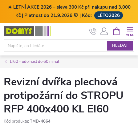
☀️ LETNÍ AKCE 2026 – sleva 300 Kč při nákupu nad 3.000
Kč | Platnost do 21.9.2026 ⏰ | Kód:
LÉTO2026
Přejít
NÁKUPNÍ
KOŠÍK
na
obsah
HLEDAT
EI60 - odolnost do 60 minut
Revizní dvířka plechová
protipožární do STROPU
RFP 400x400 KL EI60
Kód produktu:
TMD-4664