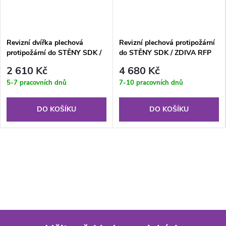
Revizní dvířka plechová
Revizní plechová protipožární
protipožární do STĚNY SDK /
do STĚNY SDK / ZDIVA RFP
ZDIVA RFP 300x300 KL EI45
600x600 KL EI60
2 610 Kč
4 680 Kč
5-7 pracovních dnů
7-10 pracovních dnů
DO KOŠÍKU
DO KOŠÍKU