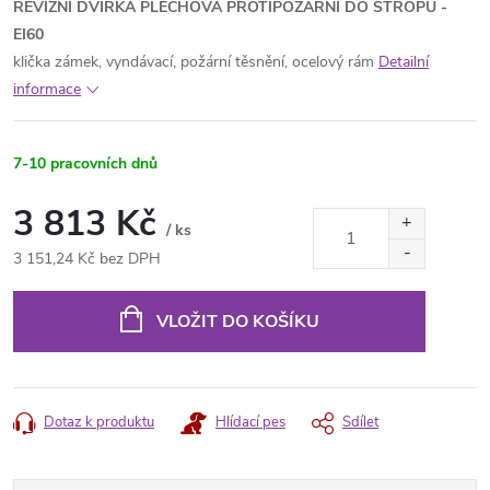
REVIZNÍ DVÍŘKA PLECHOVÁ PROTIPOŽÁRNÍ DO STROPU -
EI60
klička zámek, vyndávací, požární těsnění, ocelový rám
Detailní
informace
7-10 pracovních dnů
3 813 Kč
/ ks
3 151,24 Kč bez DPH
Měrná
cena:
VLOŽIT DO KOŠÍKU
Dotaz k produktu
Hlídací pes
Sdílet