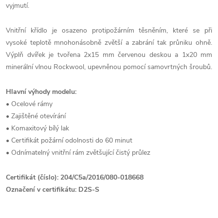
vyjmutí.
Vnitřní křídlo je osazeno protipožárním těsněním, které se při
vysoké teplotě mnohonásobně zvětší a zabrání tak průniku ohně.
Výplň dvířek je tvořena 2x15 mm červenou deskou a 1x20 mm
minerální vlnou Rockwool, upevněnou pomocí samovrtných šroubů.
Hlavní výhody modelu:
• Ocelové rámy
• Zajištěné otevírání
• Komaxitový bílý lak
• Certifikát požární odolnosti do 60 minut
• Odnímatelný vnitřní rám zvětšující čistý průlez
Certifikát (číslo): 204/C5a/2016/080-018668
Označení v certifikátu: D2S-S