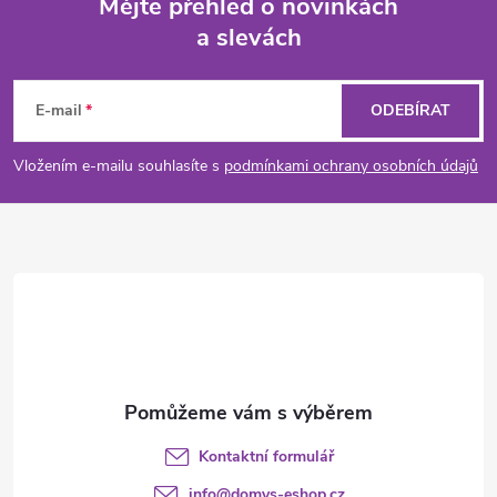
Mějte přehled o novinkách
a slevách
Z
á
E-mail
ODEBÍRAT
p
Vložením e-mailu souhlasíte s
podmínkami ochrany osobních údajů
a
t
í
Kontaktní formulář
info
@
domys-eshop.cz