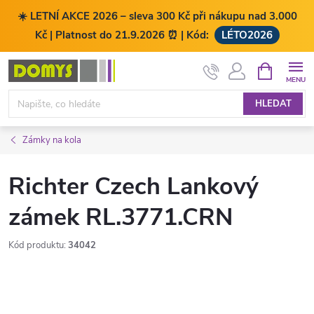
☀️ LETNÍ AKCE 2026 – sleva 300 Kč při nákupu nad 3.000
Kč | Platnost do 21.9.2026 ⏰ | Kód:
LÉTO2026
Přejít
NÁKUPNÍ
KOŠÍK
na
obsah
HLEDAT
Zámky na kola
Richter Czech Lankový
zámek RL.3771.CRN
Kód produktu:
34042