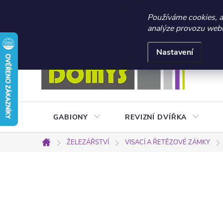
☀️ LETNÍ AKCE 2026 –
Používáme cookies, 
analýze provozu webu 
Přejít
Doprava a platba
Kontakty
Obchodní podmínky
na
Nastavení
obsah
GABIONY
REVIZNÍ DVÍŘKA
ŽELEZÁŘSTVÍ
VISACÍ A ŘETĚZOVÉ ZÁMKY
Domů
P
o