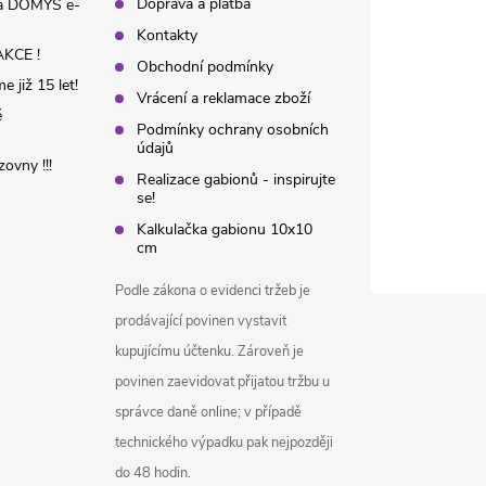
Doprava a platba
na DOMYS e-
Kontakty
KCE !
Obchodní podmínky
 již 15 let!
Vrácení a reklamace zboží
é
Podmínky ochrany osobních
údajů
ovny !!!
Realizace gabionů - inspirujte
se!
Kalkulačka gabionu 10x10
cm
Podle zákona o evidenci tržeb je
prodávající povinen vystavit
kupujícímu účtenku. Zároveň je
povinen zaevidovat přijatou tržbu u
správce daně online; v případě
technického výpadku pak nejpozději
do 48 hodin.