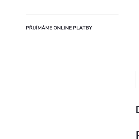
n
e
PŘIJÍMÁME ONLINE PLATBY
l