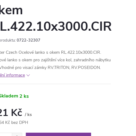
kem
L.422.10x3000.CIR
produktu:
0722-32307
ter Czech Ocelové lanko s okem RL.422.10x3000.CIR.
ové lanko s okem pro zajištění více kol, zahradního nábytku
 Vhodné pro visací zámky RV.TRITON, RV.POSEIDON.
ilní informace
Skladem
2 ks
21 Kč
/ ks
64 Kč bez DPH
ná