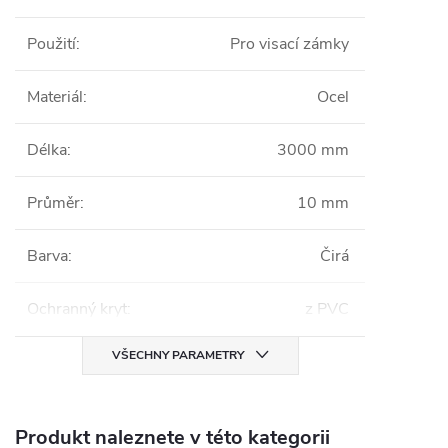
Použití
:
Pro visací zámky
Materiál
:
Ocel
Délka
:
3000 mm
Průměr
:
10 mm
Barva
:
Čirá
Ochranný kryt
:
z PVC
VŠECHNY PARAMETRY
Produkt naleznete v této kategorii