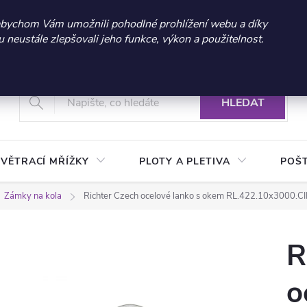
 sleva 300 Kč při nákupu nad 3.000 Kč | Platnost do 21.9.2026 
abychom Vám umožnili pohodlné prohlížení webu a díky
neustále zlepšovali jeho funkce, výkon a použitelnost.
+420 604 269 200
Vrácení a reklamace zboží
Podmínky ochrany osobních údajů
Real
HLEDAT
VĚTRACÍ MŘÍŽKY
PLOTY A PLETIVA
POŠ
Zámky na kola
Richter Czech ocelové lanko s okem RL.422.10x3000.C
R
o