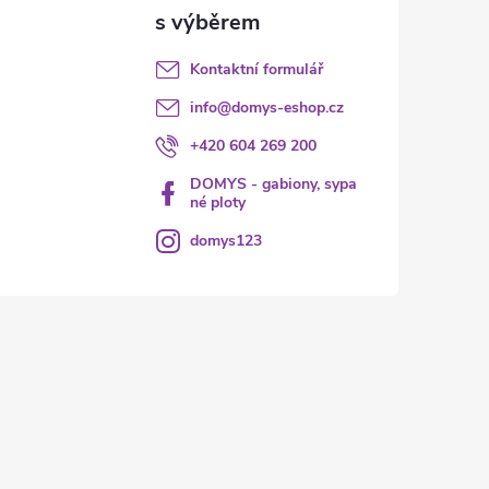
Kontaktní formulář
info
@
domys-eshop.cz
+420 604 269 200
DOMYS - gabiony, sypa
né ploty
domys123