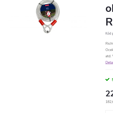
o
R
Kód 
Rich
Ocel
atd.
Deta
2
182,
Měr