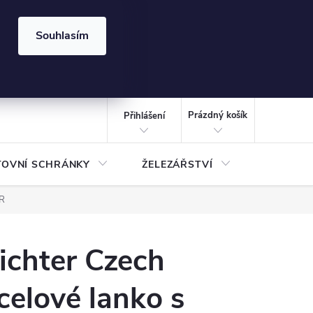
⏰ | Kód:
LÉTO2026
Souhlasím
izace gabionů - inspirujte se!
Kalkulačka gabionu 10x10 cm
CZK
NÁKUPNÍ
KOŠÍK
Prázdný košík
Přihlášení
TOVNÍ SCHRÁNKY
ŽELEZÁŘSTVÍ
TREZOR
IR
ichter Czech
celové lanko s