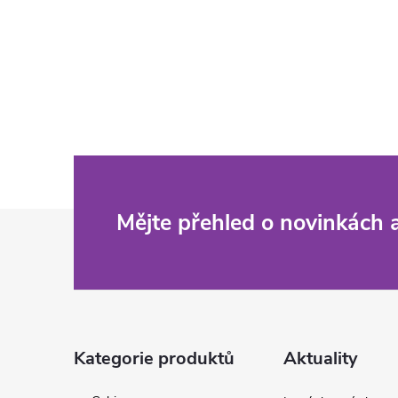
Z
Mějte přehled o novinkách
á
p
a
Kategorie produktů
Aktuality