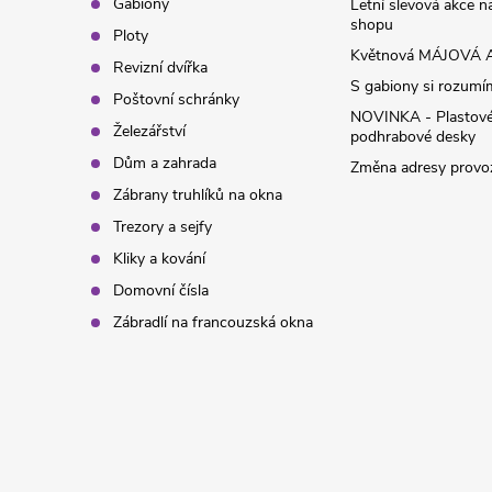
t
Gabiony
Letní slevová akce 
shopu
Ploty
í
Květnová MÁJOVÁ A
Revizní dvířka
S gabiony si rozumíme
Poštovní schránky
NOVINKA - Plastov
Železářství
podhrabové desky
Dům a zahrada
Změna adresy provoz
Zábrany truhlíků na okna
Trezory a sejfy
Kliky a kování
Domovní čísla
Zábradlí na francouzská okna