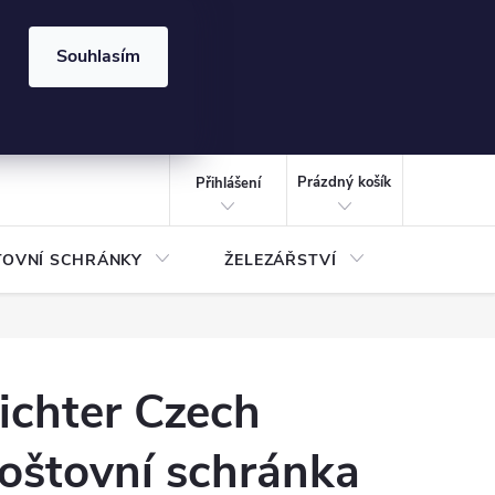
⏰ | Kód:
LÉTO2026
Souhlasím
izace gabionů - inspirujte se!
Kalkulačka gabionu 10x10 cm
CZK
NÁKUPNÍ
KOŠÍK
Prázdný košík
Přihlášení
TOVNÍ SCHRÁNKY
ŽELEZÁŘSTVÍ
TREZOR
ichter Czech
oštovní schránka