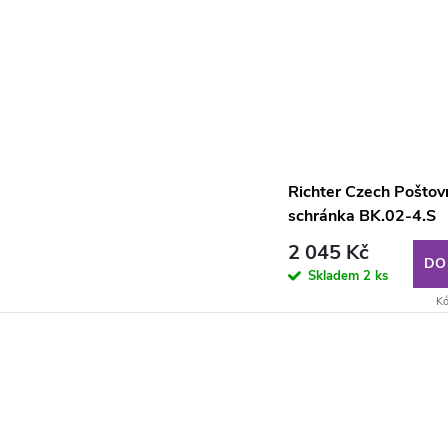
Richter Czech Poštov
schránka BK.02-4.S
2 045 Kč
DO
Skladem
2 ks
Kó