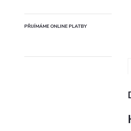
n
e
PŘIJÍMÁME ONLINE PLATBY
l