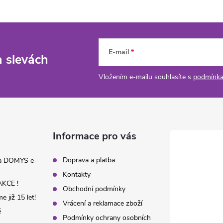
E-mail
a slevách
Vložením e-mailu souhlasíte s
podmínka
Informace pro vás
Doprava a platba
na DOMYS e-
Kontakty
KCE !
Obchodní podmínky
 již 15 let!
Vrácení a reklamace zboží
é
Podmínky ochrany osobních