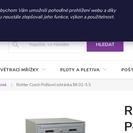
 sleva 300 Kč při nákupu nad 3.000 Kč | Platnost do 21.9.2026 
abychom Vám umožnili pohodlné prohlížení webu a díky
neustále zlepšovali jeho funkce, výkon a použitelnost.
+420 604 269 200
Vrácení a reklamace zboží
Podmínky ochrany osobních údajů
Real
HLEDAT
VĚTRACÍ MŘÍŽKY
PLOTY A PLETIVA
POŠ
ánek
Richter Czech Poštovní schránka BK.02-5.S
R
P