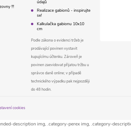
údajů
ovny !!!
Realizace gabionů - inspirujte
se!
Kalkulačka gabionu 10x10
cm
Podle zákona o evidenci tržeb je
prodávající povinen vystavit
kupujícímu účtenku. Zároveň je
povinen zaevidovat přijatou tržbu u
správce daně online; v případě
technického výpadku pak nejpozději
do 48 hodin.
stavení cookies
tended-description img, .category-perex img, .category-descript