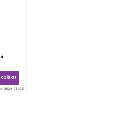
ní
 KOŠÍKU
d:
0824-26016