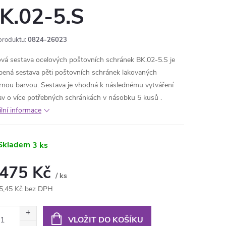
K.02-5.S
produktu:
0824-26023
vá sestava ocelových poštovních schránek BK.02-5.S je
bená sestava pěti poštovních schránek lakovaných
brnou barvou. Sestava je vhodná k následnému vytváření
av o více potřebných schránkách v násobku 5 kusů .
ilní informace
Skladem
3 ks
 475 Kč
/ ks
5,45 Kč bez DPH
ná
:
VLOŽIT DO KOŠÍKU