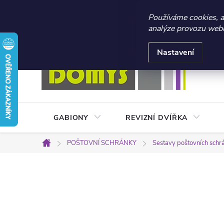
☀️ LETNÍ AKCE 2026 –
Používáme cookies, 
analýze provozu webu 
Přejít
Doprava a platba
Kontakty
Obchodní podmínky
na
Nastavení
obsah
GABIONY
REVIZNÍ DVÍŘKA
POŠTOVNÍ SCHRÁNKY
Sestavy poštovních schr
Domů
P
o