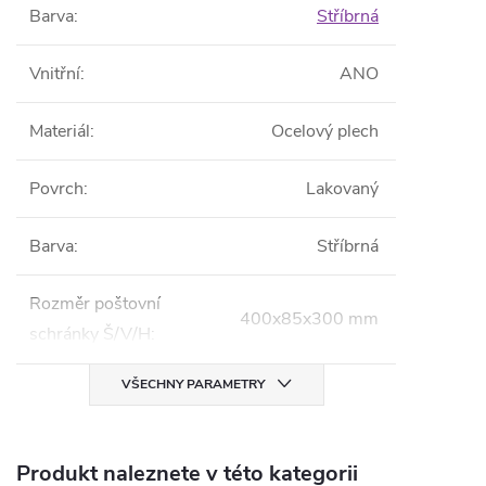
Barva
:
Stříbrná
Vnitřní
:
ANO
Materiál
:
Ocelový plech
Povrch
:
Lakovaný
Barva
:
Stříbrná
Rozměr poštovní
400x85x300 mm
schránky Š/V/H
:
VŠECHNY PARAMETRY
Produkt naleznete v této kategorii