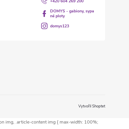
+420 604 269 200
DOMYS - gabiony, sypa
né ploty
domys123
Vytvořil Shoptet
ion img, .article-content img { max-width: 100%;