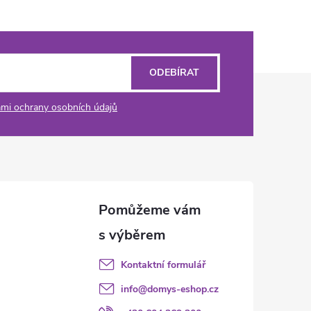
ODEBÍRAT
mi ochrany osobních údajů
Kontaktní formulář
info
@
domys-eshop.cz