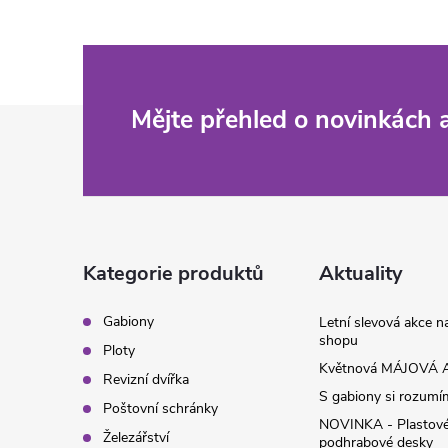
Z
Mějte přehled o novinkách
á
p
a
Kategorie produktů
Aktuality
t
Gabiony
Letní slevová akce 
shopu
Ploty
í
Květnová MÁJOVÁ A
Revizní dvířka
S gabiony si rozumíme
Poštovní schránky
NOVINKA - Plastov
Železářství
podhrabové desky