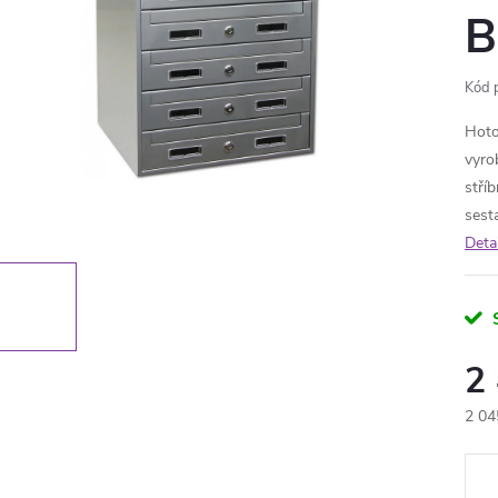
B
Kód 
Hoto
vyro
stří
sest
Deta
2
2 04
Měr
cena