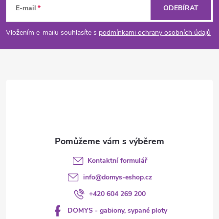
á
E-mail
ODEBÍRAT
p
Vložením e-mailu souhlasíte s
podmínkami ochrany osobních údajů
a
t
í
Kontaktní formulář
info
@
domys-eshop.cz
+420 604 269 200
DOMYS - gabiony, sypané ploty