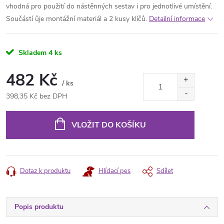
vhodná pro použití do nástěnných sestav i pro jednotlivé umístění.
Součástí ůje montážní materiál a 2 kusy klíčů.
Detailní informace
Skladem
4 ks
482 Kč
/ ks
398,35 Kč bez DPH
Měrná
cena:
VLOŽIT DO KOŠÍKU
Dotaz k produktu
Hlídací pes
Sdílet
Popis produktu