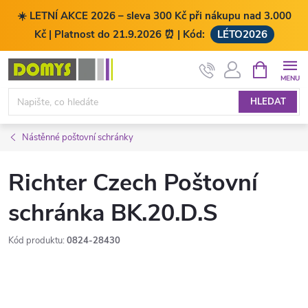
☀️ LETNÍ AKCE 2026 – sleva 300 Kč při nákupu nad 3.000
Kč | Platnost do 21.9.2026 ⏰ | Kód:
LÉTO2026
Přejít
NÁKUPNÍ
KOŠÍK
na
obsah
HLEDAT
Nástěnné poštovní schránky
Richter Czech Poštovní
schránka BK.20.D.S
Kód produktu:
0824-28430