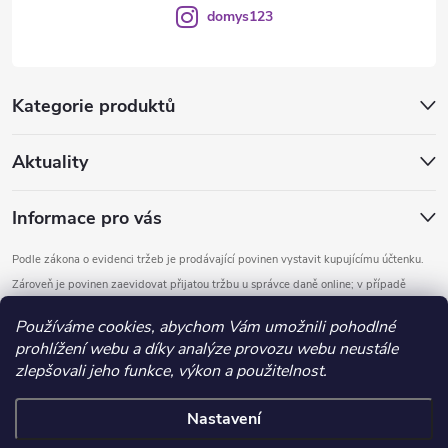
domys123
Kategorie produktů
Aktuality
Informace pro vás
Podle zákona o evidenci tržeb je prodávající povinen vystavit kupujícímu účtenku.
Zároveň je povinen zaevidovat přijatou tržbu u správce daně online; v případě
technického výpadku pak nejpozději do 48 hodin.
Používáme cookies, abychom Vám umožnili pohodlné
prohlížení webu a díky analýze provozu webu neustále
Copyright 2026
DOMYS
. Všechna práva vyhrazena.
Upravit nastavení
zlepšovali jeho funkce, výkon a použitelnost.
cookies
Nastavení
Vytvořil Shoptet