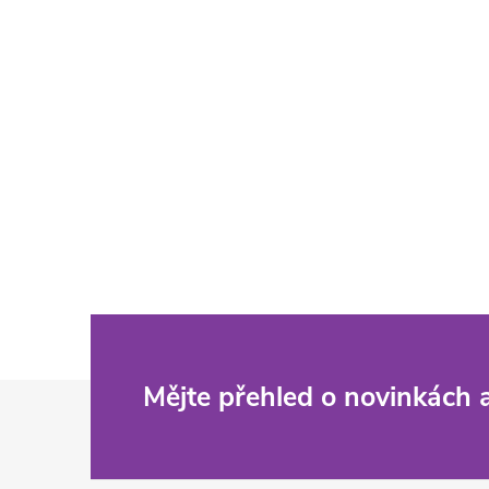
Z
Mějte přehled o novinkách
á