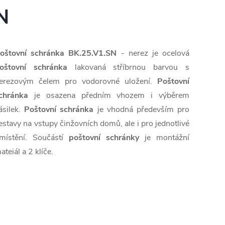
N
oštovní schránka BK.25.V1.SN
- nerez je ocelová
oštovní schránka
lakovaná stříbrnou barvou s
erezovým čelem pro vodorovné uložení.
Poštovní
chránka
je osazena předním vhozem i výběrem
ásilek.
Poštovní schránka
je vhodná především pro
estavy na vstupy činžovních domů, ale i pro jednotlivé
místění. Součástí
poštovní schránky
je montážní
ateiál a 2 klíče.