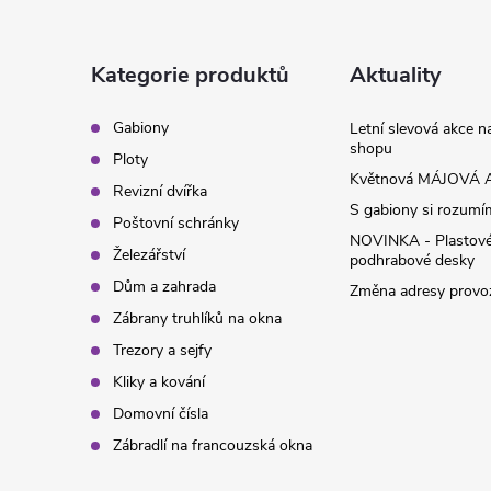
p
a
Kategorie produktů
Aktuality
t
Gabiony
Letní slevová akce 
shopu
Ploty
í
Květnová MÁJOVÁ A
Revizní dvířka
S gabiony si rozumíme
Poštovní schránky
NOVINKA - Plastov
Železářství
podhrabové desky
Dům a zahrada
Změna adresy provoz
Zábrany truhlíků na okna
Trezory a sejfy
Kliky a kování
Domovní čísla
Zábradlí na francouzská okna