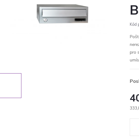
B
Kód 
Pošt
nere
pro 
umís
Pos
4
333,
Měr
cena