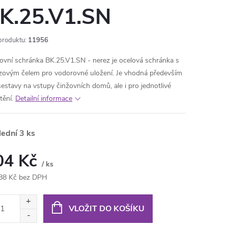
K.25.V1.SN
produktu:
11956
ovní schránka BK.25.V1.SN - nerez je ocelová schránka s
zovým čelem pro vodorovné uložení. Je vhodná především
sestavy na vstupy činžovních domů, ale i pro jednotlivé
tění.
Detailní informace
lední
3 ks
04 Kč
/ ks
88 Kč bez DPH
ná
:
VLOŽIT DO KOŠÍKU