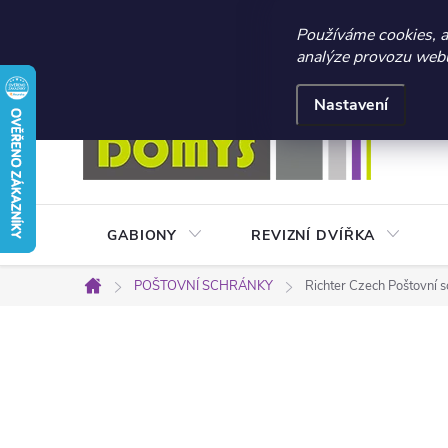
☀️ LETNÍ AKCE 2026 –
Používáme cookies, 
analýze provozu webu 
Přejít
Doprava a platba
Kontakty
Obchodní podmínky
na
Nastavení
obsah
GABIONY
REVIZNÍ DVÍŘKA
POŠTOVNÍ SCHRÁNKY
Richter Czech Poštovní 
Domů
P
o