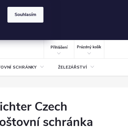
⏰ | Kód:
LÉTO2026
Souhlasím
izace gabionů - inspirujte se!
Kalkulačka gabionu 10x10 cm
CZK
NÁKUPNÍ
KOŠÍK
Prázdný košík
Přihlášení
TOVNÍ SCHRÁNKY
ŽELEZÁŘSTVÍ
TREZOR
ichter Czech
oštovní schránka