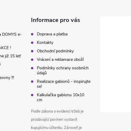
Informace pro vás
Doprava a platba
na DOMYS e-
Kontakty
KCE !
Obchodní podmínky
 již 15 let!
Vrácení a reklamace zboží
é
Podmínky ochrany osobních
údajů
ovny !!!
Realizace gabionů - inspirujte
se!
Kalkulačka gabionu 10x10
cm
Podle zákona o evidenci tržeb je
prodávající povinen vystavit
kupujícímu účtenku. Zároveň je