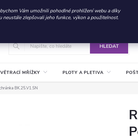
 sleva 300 Kč při nákupu nad 3.000 Kč | Platnost do 21.9.2026 
abychom Vám umožnili pohodlné prohlížení webu a díky
neustále zlepšovali jeho funkce, výkon a použitelnost.
+420 604 269 200
Vrácení a reklamace zboží
Podmínky ochrany osobních údajů
Real
HLEDAT
VĚTRACÍ MŘÍŽKY
PLOTY A PLETIVA
POŠ
schránka BK.25.V1.SN
R
P