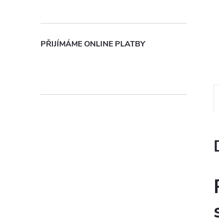
n
e
PŘIJÍMÁME ONLINE PLATBY
l