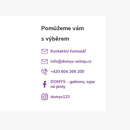
Kontaktní formulář
info
@
domys-eshop.cz
+420 604 269 200
DOMYS - gabiony, sypa
né ploty
domys123