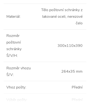
Tělo poštovní schránky z
Materiál
:
lakované oceli, nerezové
čelo
Rozměr
poštovní
300x110x390
schránky
Š/V/H
:
Rozměr vhozu
264x35 mm
Š/V
:
Vhoz pošty
:
Přední
Výběr pošty
:
Přední