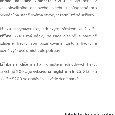
kříňka na klíče Comsafe S200
je vyrobena z
ysokokvalitního ocelového plechu uzpůsobená pro
pevnění na stěně dvěma otvory v zadní stěně skřínky.
křínka je vybavena cylindrickým zámkem se 2 klíči.
kříňka S200
má háčky na klíče číselně a barevně
ozlišené, háčky jsou pozinkované. Lištu s háčky je
ožné výškově umístit dle potřeby.
křínka na klíče
má fixní umístění jednotlivých háků,
terých je 200 a je
vybavena registrem klíčů
. Skřínka
a klíče S200 se dodává ve světle šedé barvě.