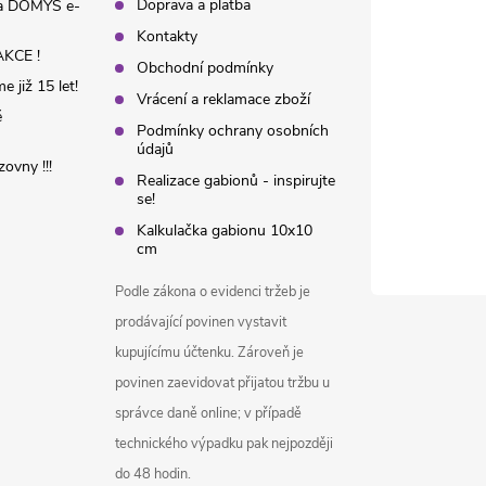
Doprava a platba
na DOMYS e-
Kontakty
KCE !
Obchodní podmínky
 již 15 let!
Vrácení a reklamace zboží
é
Podmínky ochrany osobních
údajů
ovny !!!
Realizace gabionů - inspirujte
se!
Kalkulačka gabionu 10x10
cm
Podle zákona o evidenci tržeb je
prodávající povinen vystavit
kupujícímu účtenku. Zároveň je
povinen zaevidovat přijatou tržbu u
správce daně online; v případě
technického výpadku pak nejpozději
do 48 hodin.