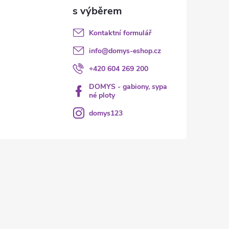
Kontaktní formulář
info
@
domys-eshop.cz
+420 604 269 200
DOMYS - gabiony, sypa
né ploty
domys123