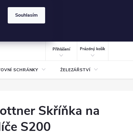
⏰ | Kód:
LÉTO2026
Souhlasím
izace gabionů - inspirujte se!
Kalkulačka gabionu 10x10 cm
CZK
NÁKUPNÍ
KOŠÍK
Prázdný košík
Přihlášení
TOVNÍ SCHRÁNKY
ŽELEZÁŘSTVÍ
TREZOR
ottner Skříňka na
líče S200