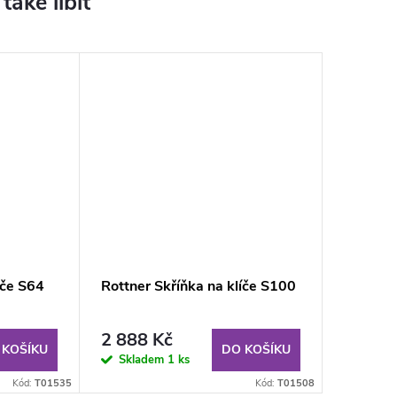
íče S64
Rottner Skříňka na klíče S100
2 888 Kč
 KOŠÍKU
DO KOŠÍKU
Skladem
1 ks
Kód:
T01535
Kód:
T01508