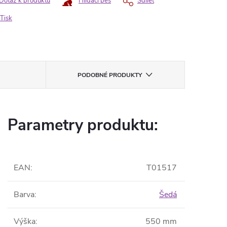
Dotaz k produktu
Hlídací pes
Sdílet
Tisk
PODOBNÉ PRODUKTY
Parametry produktu:
EAN
:
T01517
Barva
:
Šedá
Výška
:
550 mm