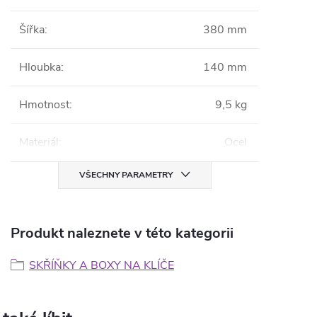
Šířka
:
380 mm
Hloubka
:
140 mm
Hmotnost
:
9,5 kg
Materiál
:
Ocel
VŠECHNY PARAMETRY
Produkt naleznete v této kategorii
SKŘÍŇKY A BOXY NA KLÍČE