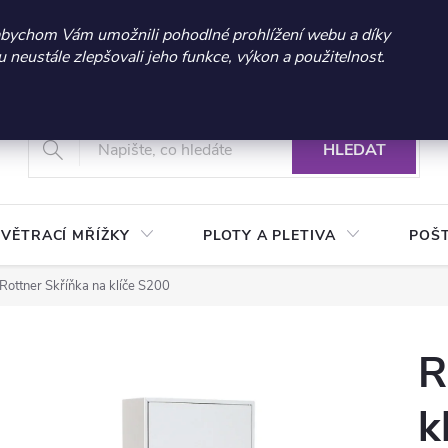
 sleva 300 Kč při nákupu nad 3.000 Kč | Platnost do 21.9.2026 
abychom Vám umožnili pohodlné prohlížení webu a díky
neustále zlepšovali jeho funkce, výkon a použitelnost.
+420 604 269 200
Vrácení a reklamace zboží
Podmínky ochrany osobních údajů
Real
HLEDAT
VĚTRACÍ MŘÍŽKY
PLOTY A PLETIVA
POŠ
Rottner Skříňka na klíče S200
R
k