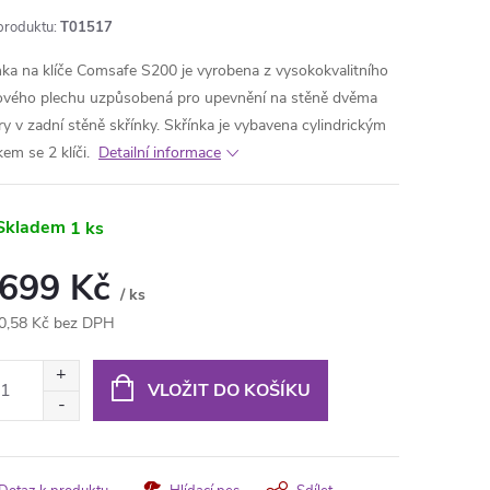
produktu:
T01517
ňka na klíče Comsafe S200 je vyrobena z vysokokvalitního
ového plechu uzpůsobená pro upevnění na stěně dvěma
ry v zadní stěně skřínky. Skřínka je vybavena cylindrickým
em se 2 klíči.
Detailní informace
Skladem
1 ks
 699 Kč
/ ks
0,58 Kč bez DPH
ná
:
VLOŽIT DO KOŠÍKU