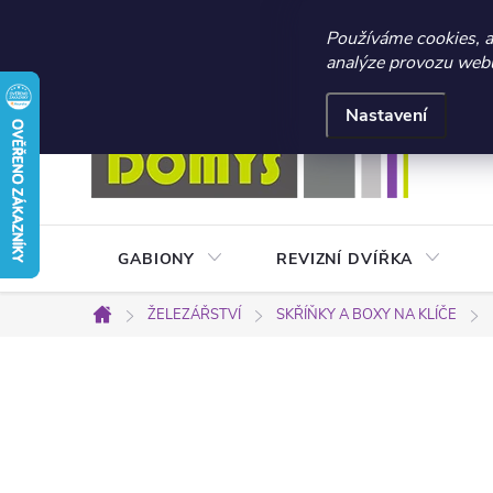
☀️ LETNÍ AKCE 2026 –
Používáme cookies, 
analýze provozu webu 
Přejít
Doprava a platba
Kontakty
Obchodní podmínky
na
Nastavení
obsah
GABIONY
REVIZNÍ DVÍŘKA
ŽELEZÁŘSTVÍ
SKŘÍŇKY A BOXY NA KLÍČE
Domů
P
o