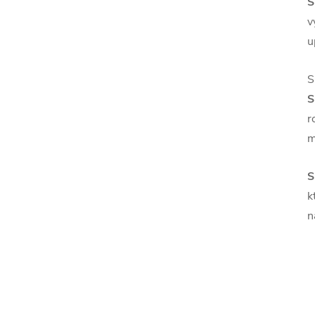
S
v
u
S
S
r
m
S
k
n