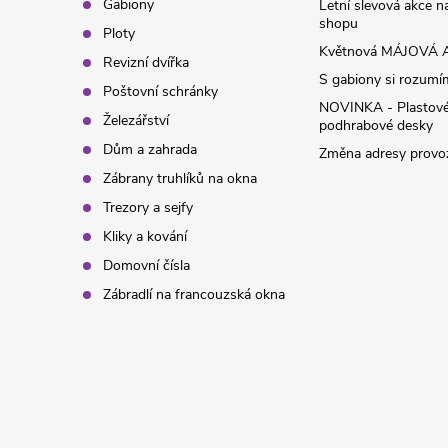
t
Gabiony
Letní slevová akce 
shopu
Ploty
í
Květnová MÁJOVÁ A
Revizní dvířka
S gabiony si rozumíme
Poštovní schránky
NOVINKA - Plastov
Železářství
podhrabové desky
Dům a zahrada
Změna adresy provoz
Zábrany truhlíků na okna
Trezory a sejfy
Kliky a kování
Domovní čísla
Zábradlí na francouzská okna