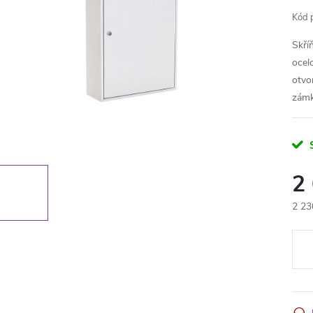
Kód 
Skří
ocel
otvo
zámk
2
2 23
Měr
cena