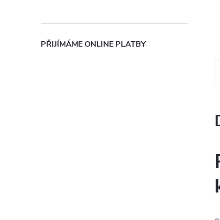
n
e
PŘIJÍMÁME ONLINE PLATBY
l