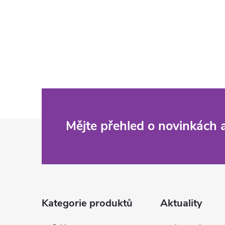
Z
Mějte přehled o novinkách
á
p
a
Kategorie produktů
Aktuality