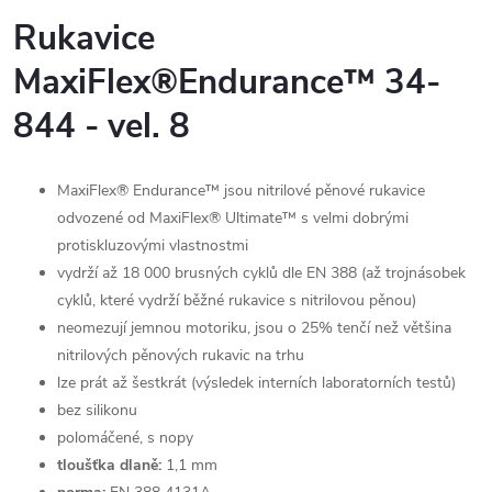
Rukavice
MaxiFlex®Endurance™ 34-
844 - vel. 8
MaxiFlex® Endurance™ jsou nitrilové pěnové rukavice
odvozené od MaxiFlex® Ultimate™ s velmi dobrými
protiskluzovými vlastnostmi
vydrží až 18 000 brusných cyklů dle EN 388 (až trojnásobek
cyklů, které vydrží běžné rukavice s nitrilovou pěnou)
neomezují jemnou motoriku, jsou o 25% tenčí než většina
nitrilových pěnových rukavic na trhu
lze prát až šestkrát (výsledek interních laboratorních testů)
bez silikonu
polomáčené, s nopy
tloušťka dlaně:
1,1 mm