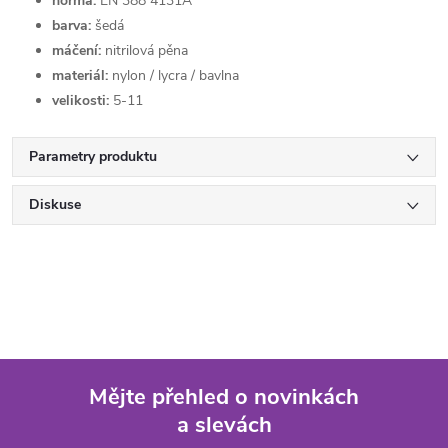
norma:
EN 388 4131A
barva:
šedá
máčení:
nitrilová pěna
materiál:
nylon / lycra / bavlna
velikosti:
5-11
Parametry produktu
Diskuse
Mějte přehled o novinkách
a slevách
Z