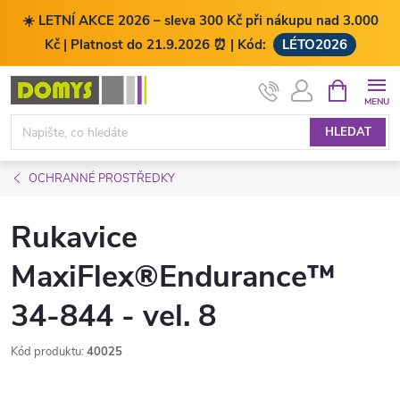
☀️ LETNÍ AKCE 2026 – sleva 300 Kč při nákupu nad 3.000
Kč | Platnost do 21.9.2026 ⏰ | Kód:
LÉTO2026
Přejít
NÁKUPNÍ
KOŠÍK
na
obsah
HLEDAT
OCHRANNÉ PROSTŘEDKY
Rukavice
MaxiFlex®Endurance™
34-844 - vel. 8
Kód produktu:
40025