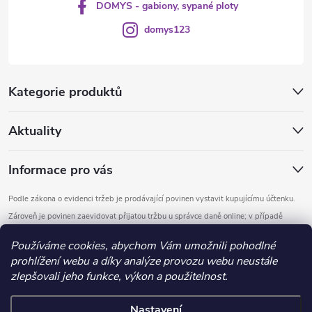
DOMYS - gabiony, sypané ploty
domys123
Kategorie produktů
Aktuality
Informace pro vás
Podle zákona o evidenci tržeb je prodávající povinen vystavit kupujícímu účtenku.
Zároveň je povinen zaevidovat přijatou tržbu u správce daně online; v případě
technického výpadku pak nejpozději do 48 hodin.
Používáme cookies, abychom Vám umožnili pohodlné
prohlížení webu a díky analýze provozu webu neustále
Copyright 2026
DOMYS
. Všechna práva vyhrazena.
Upravit nastavení
zlepšovali jeho funkce, výkon a použitelnost.
cookies
Nastavení