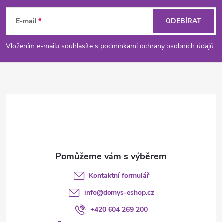
á
E-mail
ODEBÍRAT
p
Vložením e-mailu souhlasíte s
podmínkami ochrany osobních údajů
a
t
í
Kontaktní formulář
info
@
domys-eshop.cz
+420 604 269 200