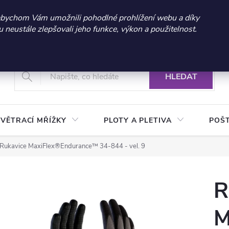
 sleva 300 Kč při nákupu nad 3.000 Kč | Platnost do 21.9.2026 
abychom Vám umožnili pohodlné prohlížení webu a díky
neustále zlepšovali jeho funkce, výkon a použitelnost.
+420 604 269 200
Vrácení a reklamace zboží
Podmínky ochrany osobních údajů
Real
HLEDAT
VĚTRACÍ MŘÍŽKY
PLOTY A PLETIVA
POŠ
Rukavice MaxiFlex®Endurance™ 34-844 - vel. 9
R
M