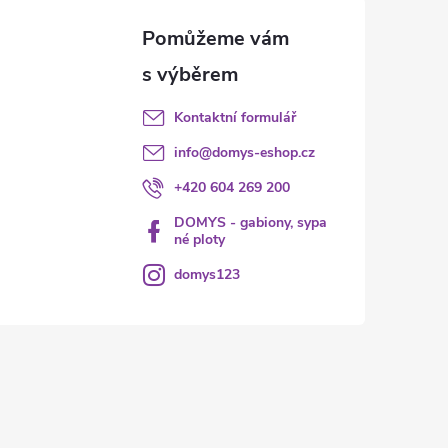
Kontaktní formulář
info
@
domys-eshop.cz
+420 604 269 200
DOMYS - gabiony, sypa
né ploty
domys123