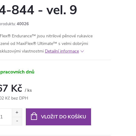
4-844 - vel. 9
produktu:
40026
Flex® Endurance™ jsou nitrilové pěnové rukavice
zené od MaxiFlex® Ultimate™ s velmi dobrými
iskluzovými vlastnostmi
Detailní informace
 pracovních dnů
67 Kč
/ ks
02 Kč bez DPH
ná
:
VLOŽIT DO KOŠÍKU