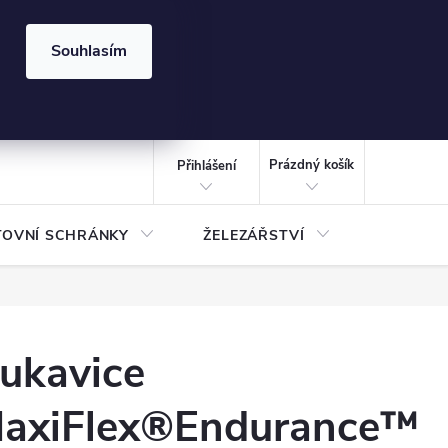
⏰ | Kód:
LÉTO2026
Souhlasím
izace gabionů - inspirujte se!
Kalkulačka gabionu 10x10 cm
CZK
NÁKUPNÍ
KOŠÍK
Prázdný košík
Přihlášení
TOVNÍ SCHRÁNKY
ŽELEZÁŘSTVÍ
TREZOR
ukavice
axiFlex®Endurance™