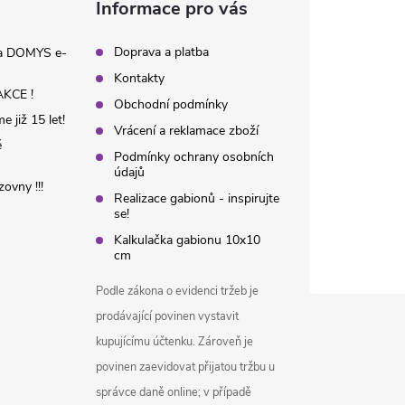
Informace pro vás
Doprava a platba
na DOMYS e-
Kontakty
KCE !
Obchodní podmínky
 již 15 let!
Vrácení a reklamace zboží
é
Podmínky ochrany osobních
údajů
ovny !!!
Realizace gabionů - inspirujte
se!
Kalkulačka gabionu 10x10
cm
Podle zákona o evidenci tržeb je
prodávající povinen vystavit
kupujícímu účtenku. Zároveň je
povinen zaevidovat přijatou tržbu u
správce daně online; v případě