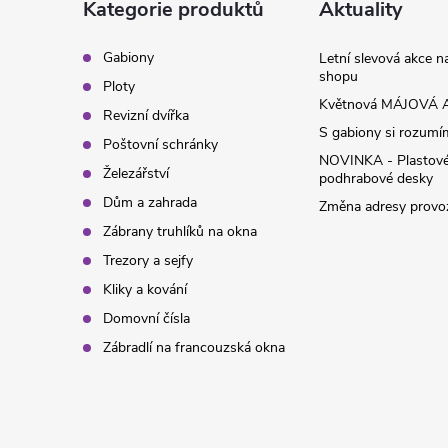
a
Kategorie produktů
Aktuality
t
Gabiony
Letní slevová akce 
shopu
Ploty
í
Květnová MÁJOVÁ A
Revizní dvířka
S gabiony si rozumíme
Poštovní schránky
NOVINKA - Plastov
Železářství
podhrabové desky
Dům a zahrada
Změna adresy provoz
Zábrany truhlíků na okna
Trezory a sejfy
Kliky a kování
Domovní čísla
Zábradlí na francouzská okna