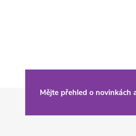
Z
Mějte přehled o novinkách
á
p