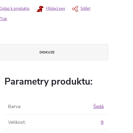
Dotaz k produktu
Hlídací pes
Sdílet
Tisk
DISKUZE
Parametry produktu:
Barva
:
Šedá
Velikost
:
9