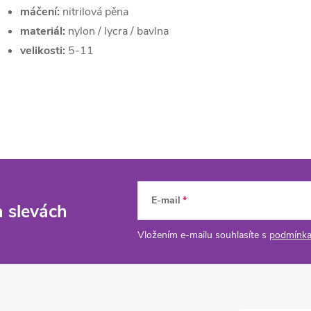
máčení:
nitrilová pěna
materiál:
nylon / lycra / bavlna
velikosti:
5-11
E-mail
a slevách
Vložením e-mailu souhlasíte s
podmínka