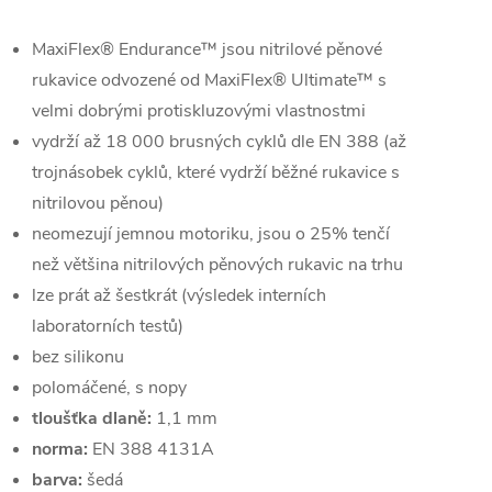
MaxiFlex® Endurance™ jsou nitrilové pěnové
rukavice odvozené od MaxiFlex® Ultimate™ s
velmi dobrými protiskluzovými vlastnostmi
vydrží až 18 000 brusných cyklů dle EN 388 (až
trojnásobek cyklů, které vydrží běžné rukavice s
nitrilovou pěnou)
neomezují jemnou motoriku, jsou o 25% tenčí
než většina nitrilových pěnových rukavic na trhu
lze prát až šestkrát (výsledek interních
laboratorních testů)
bez silikonu
polomáčené, s nopy
tloušťka dlaně:
1,1 mm
norma:
EN 388 4131A
barva:
šedá