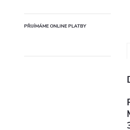
n
e
PŘIJÍMÁME ONLINE PLATBY
l