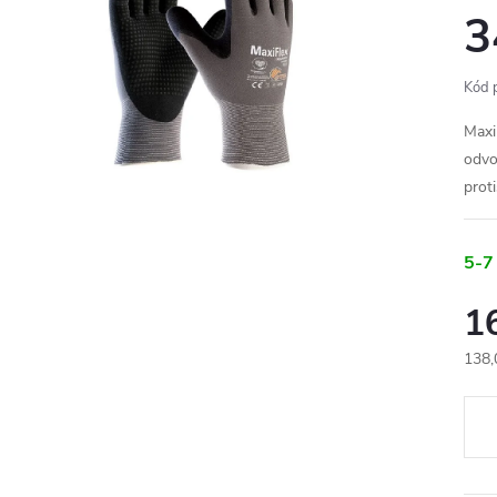
3
Kód 
Maxi
odvo
prot
5-7
1
138,
Měr
cena