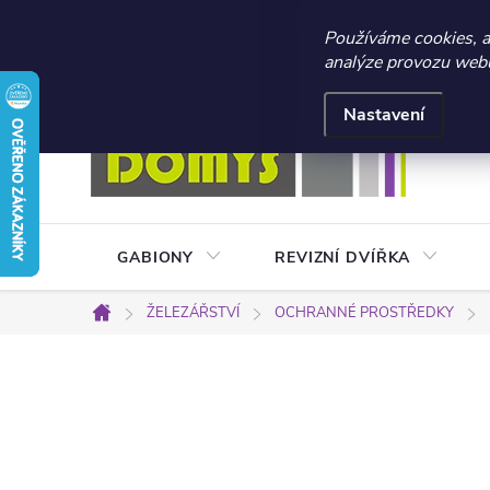
☀️ LETNÍ AKCE 2026 –
Používáme cookies, 
analýze provozu webu 
Přejít
Doprava a platba
Kontakty
Obchodní podmínky
na
Nastavení
obsah
GABIONY
REVIZNÍ DVÍŘKA
ŽELEZÁŘSTVÍ
OCHRANNÉ PROSTŘEDKY
Domů
P
o