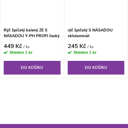
Rýč špičatý kalený ZE S
rýč špičatý S NÁSADOU
NÁSADOU Y-PH PROFI český
sklolaminát
výrobek
449 Kč
245 Kč
/ ks
/ ks
Skladem
1 ks
Skladem
1 ks
DO KOŠÍKU
DO KOŠÍKU
O
v
l