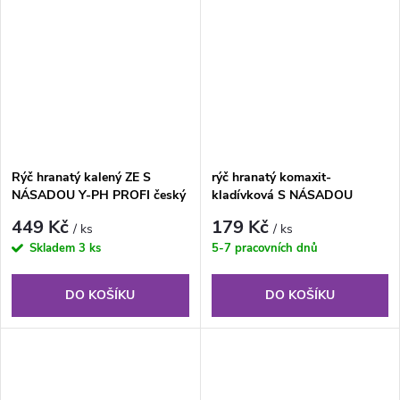
Rýč hranatý kalený ZE S
rýč hranatý komaxit-
NÁSADOU Y-PH PROFI český
kladívková S NÁSADOU
výrobek
449 Kč
179 Kč
/ ks
/ ks
Skladem
3 ks
5-7 pracovních dnů
DO KOŠÍKU
DO KOŠÍKU