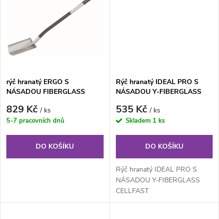
u
k
k
t
t
ů
ů
rýč hranatý ERGO S
Rýč hranatý IDEAL PRO S
NÁSADOU FIBERGLASS
NÁSADOU Y-FIBERGLASS
CELLFAST
CELLFAST
829 Kč
535 Kč
/ ks
/ ks
5-7 pracovních dnů
Skladem
1 ks
DO KOŠÍKU
DO KOŠÍKU
Rýč hranatý IDEAL PRO S
NÁSADOU Y-FIBERGLASS
CELLFAST