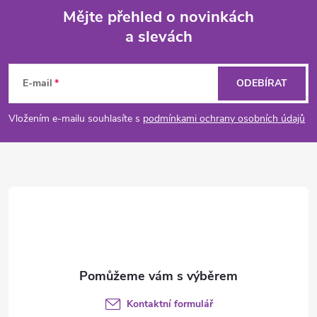
á
Mějte přehled o novinkách
d
a slevách
Z
a
á
c
E-mail
ODEBÍRAT
p
í
Vložením e-mailu souhlasíte s
podmínkami ochrany osobních údajů
p
a
r
t
v
í
k
y
v
Kontaktní formulář
ý