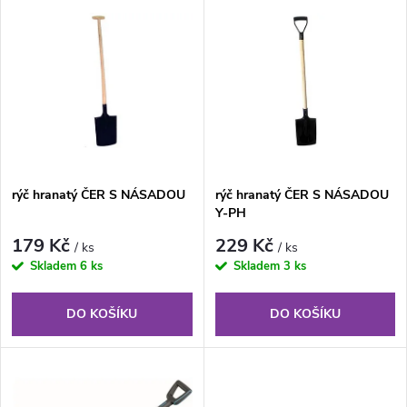
V
Nejdražší
z
ý
Nejprodávanější
e
p
Abecedně
n
i
í
s
rýč hranatý ČER S NÁSADOU
rýč hranatý ČER S NÁSADOU
p
Y-PH
p
r
179 Kč
229 Kč
/ ks
/ ks
r
Skladem
6 ks
Skladem
3 ks
o
o
DO KOŠÍKU
DO KOŠÍKU
d
d
u