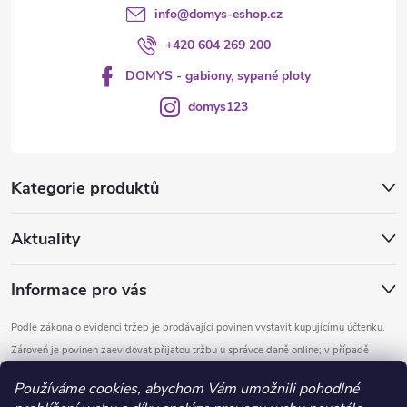
info
@
domys-eshop.cz
p
+420 604 269 200
i
DOMYS - gabiony, sypané ploty
s
domys123
u
Kategorie produktů
Aktuality
Informace pro vás
Podle zákona o evidenci tržeb je prodávající povinen vystavit kupujícímu účtenku.
Zároveň je povinen zaevidovat přijatou tržbu u správce daně online; v případě
technického výpadku pak nejpozději do 48 hodin.
Používáme cookies, abychom Vám umožnili pohodlné